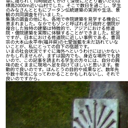
車に揺られて10時間近くかけて深夜にたどり着いたのは
標高2000ｍ近い山村でした。そこで数日を過ごし、学生
のみなさんとともにブータン伝統建築の実測や生活、景
観の共同調査を行いました。
集落の調査の他にも、各地で寺院建築を見学する機会に
恵まれました。なかでもゾンと呼ばれる行政府と僧院が
複合した独特の建築は特徴的で、アジアにおける修道
院・僧院建築を実際に体験することができました。蛇足
ですが、日本における修道院に近しい事例である、曹洞
宗の大本山永平寺(福井県)の七堂伽藍を未だ訪れていな
いことが、私にとっての目下の宿題です。
いまの社会状況ですぐに海外へというわけにはいかない
かもしれませんが、まずは国内でも、身近な場所でも良
いので、この記事を読まれる学生の方々には、自分の興
味の赴くままに現地へ足を向けてほしいと思います。衝
動的で良いのです。ほんとうの目的や成果など、数年先
や数十年先になってわかることかもしれないし、それで
良いのですから。