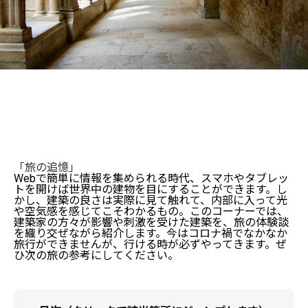
「旅の追憶」
Webで簡単に情報を集められる時代、スマホやタブレッ
トを開けば世界中の建物を目にすることができます。し
かし、建築の良さは実際に見て触れて、内部に入って光
や空気感を感じてこそわかるもの。このコーナーでは、
建築家の方々が影響や刺激を受けた建築を、旅の体験談
を織り交ぜながら紹介します。今はコロナ禍でなかなか
旅行ができませんが、行ける時が必ずやってきます。ぜ
ひ次の旅の参考にしてください。