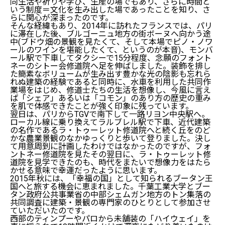
同生活や祈りや学び、生産の場でもあり、さらに時間と
いう制度＝文化を生み出した場であったことを知り、さ
らに関心が深まったのです。
そんな経緯もあり、2014年に訪れたフランスでは、パリ
に滞在した後、ブルゴーニュ地方の街ボーヌへ向かう途
中(ブドウ畑の景観を見たくて、そして本場でピノ・ノワ
ールのワインを堪能したくて、というのが本音)、モンバ
ール駅で下車してタクシーで15分程度、念願のフォント
ネーのシトー会修道院へ足を伸ばしました。装飾を排し
た簡素なボリュームが生み出す豊かな光の陰影も忘れら
れぬ建築の経験であると同時に、水車を利用した共同作
業場をはじめ、修道士たちの生活を想像し、今風に言え
ば「シェア」あるいは「コモン」のあり方の歴史の重み
を肌で体感できたことが強く印象に残っています。
翌日は、パリからTGVで南下して一路リヨン中央駅へ。
ローカル線に乗り換えてラルブレル駅で下車、近代建築
の名作であるラ・トゥーレット修道院へと続く丘をのど
かな農業景観のなかゆっくりと歩いて登りました。決し
て用意周到に計画したわけではなかったのですが、フォ
ントネー修道院を見たその翌日に、ラ・トゥーレット修
道院を見学できたのも、時代をまたいで想像力をはたら
かせる意味で幸運だったように思います。
2015年秋には、「幸福の国」として知られるブータン王
国へと旅する機会に恵まれました。千葉工業大学とブー
タン政府公共事業省の中部シェムガン地方のトン集落の
共同調査に建築・景観の専門家のひとりとして参加させ
ていただいたのです。
西部のティンプーやパロから未舗装の「ハイウェイ」を