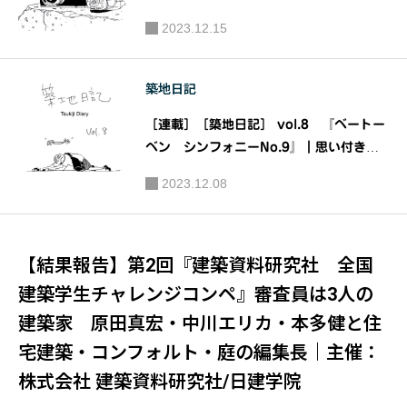
書籍になるまでの義理と人情の物語｜著：
2023.12.15
杉山圭（築地考 著者）
築地日記
［連載］［築地日記］ vol.8 『ベートー
ベン シンフォニーNo.9』｜思い付きが
書籍になるまでの義理と人情の物語｜著：
2023.12.08
杉山圭（築地考 著者）
【結果報告】第2回『建築資料研究社 全国
建築学生チャレンジコンペ』審査員は3人の
建築家 原田真宏・中川エリカ・本多健と住
宅建築・コンフォルト・庭の編集長｜主催：
株式会社 建築資料研究社/日建学院