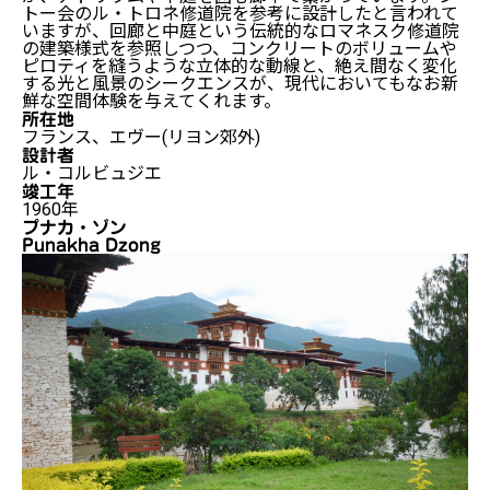
トー会のル・トロネ修道院を参考に設計したと言われて
いますが、回廊と中庭という伝統的なロマネスク修道院
の建築様式を参照しつつ、コンクリートのボリュームや
ピロティを縫うような立体的な動線と、絶え間なく変化
する光と風景のシークエンスが、現代においてもなお新
鮮な空間体験を与えてくれます。
所在地
フランス、エヴー(リヨン郊外)
設計者
ル・コルビュジエ
竣工年
1960年
プナカ・ゾン
Punakha Dzong