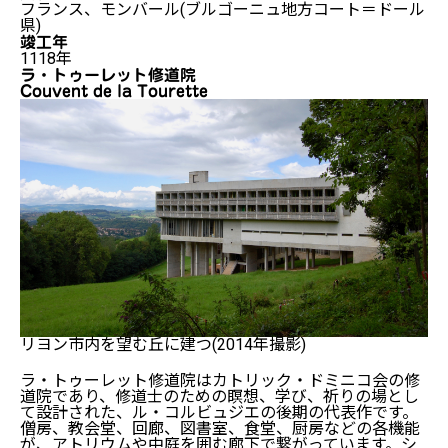
フランス、モンバール(ブルゴーニュ地方コート＝ドール
県)
竣工年
1118年
ラ・トゥーレット修道院
Couvent de la Tourette
リヨン市内を望む丘に建つ(2014年撮影)
ラ・トゥーレット修道院はカトリック・ドミニコ会の修
道院であり、修道士のための瞑想、学び、祈りの場とし
て設計された、ル・コルビュジエの後期の代表作です。
僧房、教会堂、回廊、図書室、食堂、厨房などの各機能
が、アトリウムや中庭を囲む廊下で繋がっています。シ