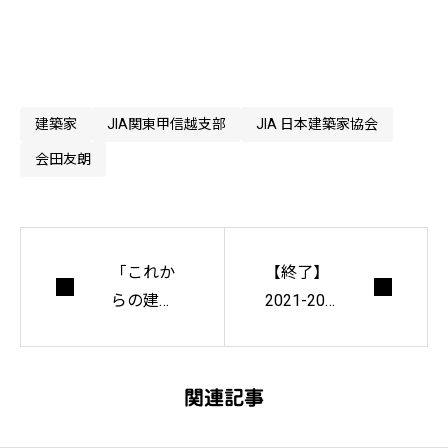
建築家
JIA関東甲信越支部
JIA 日本建築家協会
会田友朗
「これか
【終了】
らの建築
2021-202
経営合宿 i
2 冬特
n いす
大プレゼ
み」参加
ント
関連記事
レポート
｜植松千