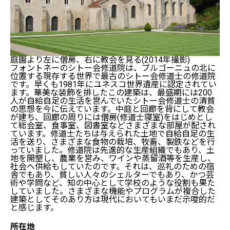
庭園より左に僧房、右に教会を見る(2014年撮影)
フォントネーのシトー会修道院は、ブルゴーニュの北に
位置する現存する世界で最古のシトー会修道士の修道院
です。早くも1981年にユネスコ世界遺産に認定されてい
ます。華美な装飾を排したこの建築は、最盛期には200
人が自給自足の生活を営んでいたシトー会修道士の清貧
の思想を今に伝えています。中庭と回廊を背にして教会
が建ち、回廊の周りには僧房(修道士寝室)をはじめとし
て総会室、食事室、図書室などさまざまな部屋が配され
ています。修道士たちは与えられた土地で自給自足の生
活を送り、さまざまな食物の栽培、牧畜、製鉄などを行
っていました。修道院は先進的な生産組織でもあり、土
地を開墾し、農業を営み、ワインや蒸留酒等を生産し、
社会へ供給もしていたのです。それは、巡礼のための宿
舎でもあり、貧しい人々のシェルターでもあり、かつ芸
術や学問など、知の中心として学校のような役割も果た
していました。さまざまな機能やプログラムが複合した
建築としてそのあり方は現代においてもいまだ示唆的だ
と感じます。
所在地