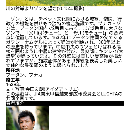
川の対岸よりゾンを望む(2015年撮影)
「ゾン」とは、チベット文化圏における城塞、僧院、行
政府の機能を併せもつ独特の複合施設です。プナカ・ゾ
ンは、ブータン国内で2番目に古く、また2番目に大きな
ゾンで、「父川(ポチュー)」と「母川(モチュー)」の合流
点に位置しています。1637年にブータン建国の父である
ガワン・ナムゲルによって建造が開始され、300年以上
の歴史を持っています。中庭中央のウツェと呼ばれる高
楼を囲むように中層の建物が並び、最奥部にキンレイ(大
講堂)が建っています。その外壁には美しい曼荼羅が描か
れていますが、施設全体がある世界観を表現した美しい
立体的な曼荼羅のように感じられました。
所在地
ブータン、プナカ
竣工年
1638年
文・写真:会田友朗(アイダアトリエ)
この連載は、JIA関東甲信越支部広報委員会とLUCHTAの
共同企画です。
著者紹介