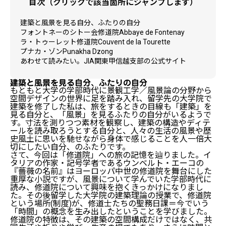
目次（クリックで該当箇所にジャンプします）
建築と風景を見る自分、ふたりの自分
フォントネーのシトー会修道院Abbaye de Fontenay
ラ・トゥーレット修道院Couvent de la Tourette
プナカ・ゾンPunakha Dzong
あわせて読みたい。JIA関東甲信越支部の公式サイト
建築と風景を見る自分、ふたりの自分
もともと大学の学部時代に景観工学／風景論の分野から
空間デザインの世界に足を踏み入れ、留学先の大学院で
建築を修了した私は、旅をするときの目線も「建築」を
見る自分と、「風景」を見るふたりの自分がいるようで
す。寸法を測りつつ素材を観察し、建築の構造やディテ
ールを読み取ろうとする自分と、人々の生活の風景や歴
史風土に思いを馳せながら身体で感じることを人一倍大
切にしたい自分、のふたりです。
さて、今回は「修道院」への旅の記憶を辿りました。イ
タリアの作家・記号学者であるウンベルト・エーコの
『薔薇の名前』はヨーロッパ中世の修道院を舞台にした
重厚な小説ですが、風景について学んでいた学部時代に
読み、修道院について興味を抱くきっかけになりまし
た。その後留学した大学院の建築理論の授業で、修道院
という場所(制度)が、修道士たちの聖務日課＝今でいう
「時間」の概念を生み出したということを学びました。
修道院の特徴は、その建築の空間構成だけではなく、共