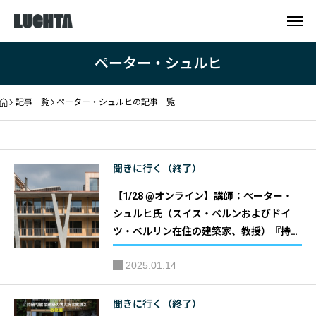
ペーター・シュルヒ
記事一覧
ペーター・シュルヒの記事一覧
聞きに行く（終了）
【1/28 @オンライン】講師：ぺーター・
シュルヒ氏（スイス・ベルンおよびドイ
ツ・ベルリン在住の建築家、教授）『持続
可能な建築の考え方と実践３〜木造建築
2025.01.14
編』 第13回スイスー日本サスティナビリ
テイ交流ウェビナー｜主催：【SJS】スイ
ス－日本サステナビリティ交流会 共催：
聞きに行く（終了）