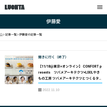
伊藤愛
記事一覧
伊藤愛の記事一覧
聞きに行く（終了）
【11/18@東京+オンライン】 CONFORT p
resents ツバメアーキテクツ×LIXILやき
もの工房 ツバメアーキテクツとつくるタ
イル｜主催：建築資料研究社／アイシオー
2022.11.10
ル『CONFORT』編集部