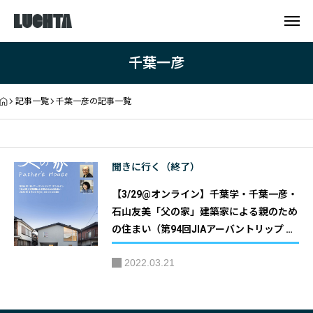
千葉一彦
記事一覧
千葉一彦の記事一覧
聞きに行く（終了）
【3/29@オンライン】千葉学・千葉一彦・
石山友美「父の家」建築家による親のため
の住まい（第94回JIAアーバントリップ オ
ンライン）｜主催：JIA 関東甲信越支部 ア
2022.03.21
ーバントリップ実行委員会 協力：株式会
社新国際通信社