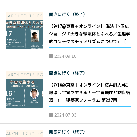
聞きに行く（終了）
【9/17@東京＋オンライン】 海法圭×国広
ジョージ『大きな環境体とふれる／生態学
的コンテクスチュアリズムについて』［建
築家フォーラム 第228回］｜主催：建築家
2024.09.10
フォーラム
聞きに行く（終了）
【7/16@東京＋オンライン】桜井誠人×佐
藤淳『宇宙で生きる！―宇宙居住と物質循
環―』｜建築家フォーラム 第227回
2024.07.03
聞きに行く（終了）