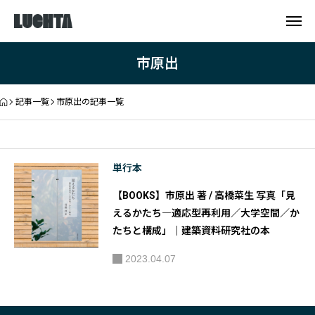
市原出
記事一覧
市原出の記事一覧
単行本
【BOOKS】市原出 著 / 高橋菜生 写真「見
えるかたち―適応型再利用／大学空間／か
たちと構成」｜建築資料研究社の本
2023.04.07