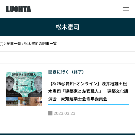
松木憲司
記事一覧
松木憲司の記事一覧
聞きに行く（終了）
【3/25＠愛知+オンライン】浅井裕雄＋松
木憲司『建築家と左官職人』 建築文化講
演会｜愛知建築士会青年委員会
2023.03.23