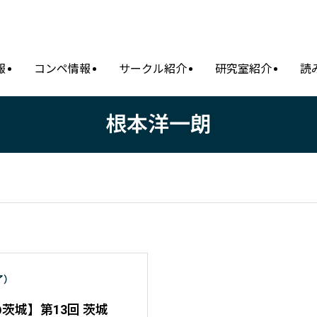
報
コンペ情報
サークル紹介
研究室紹介
読
根本洋一朗
了）
2 @茨城】第13回 茨城