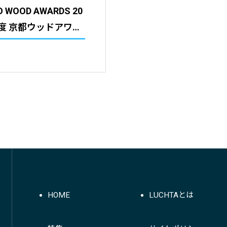
WOOD AWARDS 20
年度 京都ウッドアワー
odyコンテスト／旧京
づくり表彰事業｜主
 共催：京都府産木材
議会
HOME
LUCHTAとは