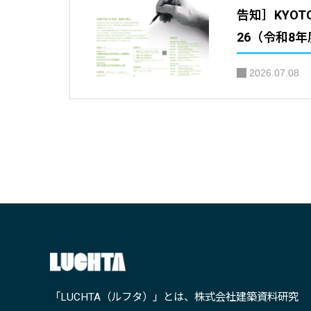
告知］KYOTO 
26（令和8
ド）※旧Wo
2026.07.08
都の木の家
催：京都府
利用推進協
「LUCHTA（ルフタ）」とは、株式会社建築資料研究