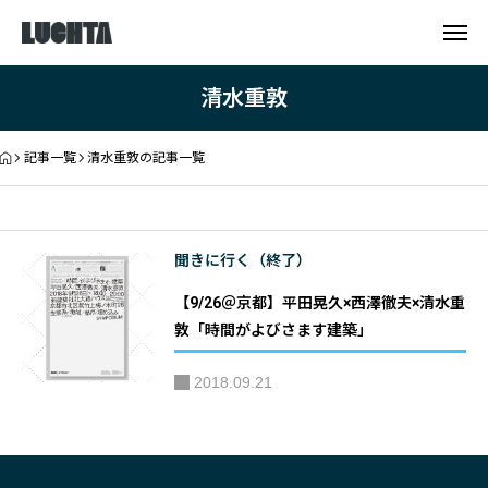
清水重敦
記事一覧
清水重敦の記事一覧
聞きに行く（終了）
【9/26＠京都】平田晃久×西澤徹夫×清水重
敦「時間がよびさます建築」
2018.09.21