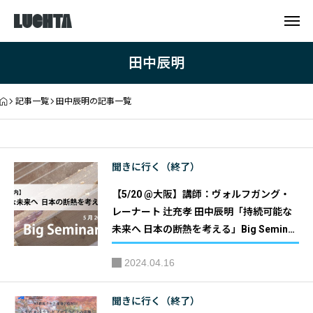
田中辰明
記事一覧
田中辰明の記事一覧
聞きに行く（終了）
【5/20 @大阪】講師：ヴォルフガング・
レーナート 辻充孝 田中辰明「持続可能な
未来へ 日本の断熱を考える」Big Seminar
2024｜主催：株式会社イケダコーポレー
2024.04.16
ション
聞きに行く（終了）