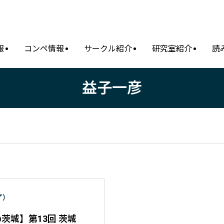
報
コンペ情報
サークル紹介
研究室紹介
読
益子一彦
了）
2 @茨城】第13回 茨城