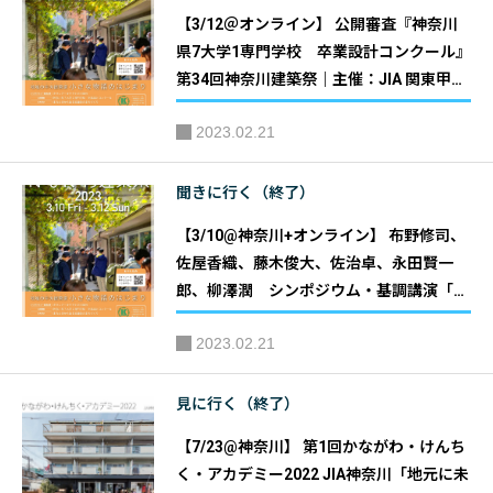
【3/12＠オンライン】 公開審査『神奈川
県7大学1専門学校 卒業設計コンクール』
第34回神奈川建築祭｜主催：JIA 関東甲信
越支部 神奈川地域会(JIA神奈川)
2023.02.21
聞きに行く（終了）
【3/10@神奈川+オンライン】 布野修司、
佐屋香織、藤木俊大、佐治卓、永田賢一
郎、柳澤潤 シンポジウム・基調講演「タ
ウンアーキテクトの可能性」第34回神奈川
2023.02.21
建築祭｜主催：JIA 関東甲信越支部 神奈川
地域会(JIA神奈川)
見に行く（終了）
【7/23@神奈川】 第1回かながわ・けんち
く・アカデミー2022 JIA神奈川「地元に未