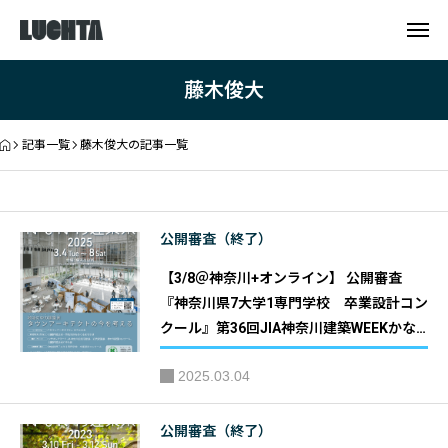
藤木俊大
記事一覧
藤木俊大の記事一覧
公開審査（終了）
【3/8＠神奈川+オンライン】 公開審査
『神奈川県7大学1専門学校 卒業設計コン
クール』第36回JIA神奈川建築WEEKかな
がわ建築祭2025｜主催：JIA 関東甲信越支
2025.03.04
部 神奈川地域会(JIA神奈川)
公開審査（終了）