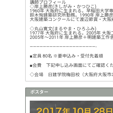
講師プロフィール
◇岸上勝彦(きしがみ・かつひこ)
1960年 大阪府に生まれる。早稲田大学
鈴木恂建築研究所勤務。1990年 岸上
大阪建築コンクールにて渡辺節賞・大阪
◇丸山寛文(まるやま・ひろふみ)
1977年 大阪府に生まれる。2005年 
2005年〜2011年 岸上勝彦＋明建築工
————————————————————-
■定員 80名 ※要申込み・受付先着順
■会費 下記申し込み画面にてご確認く
◇会場 日建学院梅田校（大阪府大阪市北
ポスター