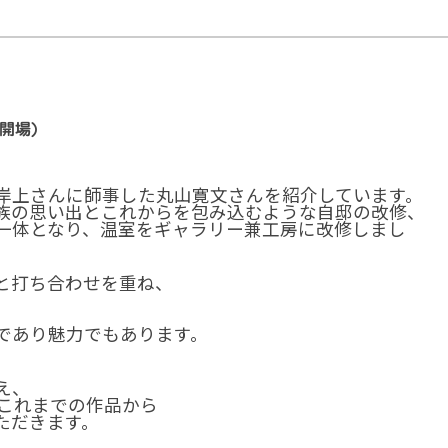
0開場)
岸上さんに師事した丸山寛文さんを紹介しています。
族の思い出とこれからを包み込むような自邸の改修、
一体となり、温室をギャラリー兼工房に改修しまし
と打ち合わせを重ね、
であり魅力でもあります。
え、
、これまでの作品から
ただきます。