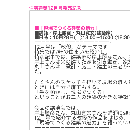
住宅建築12月号発売記念
講演会概要
■「現場でつくる建築の魅力」
■講師／岸上勝彦・丸山寛文(建築家)
■日時：10月28日(土)13:00～15:00 (12:3
————————————————————-
12月号は「改修」がテーマです。
特集では7軒の住まいを紹介し、
特別記事では、建築家の岸上勝彦さん、
岸上さんは父の建てた家を引き継ぎ、家
丸山さんは、設計・施工・建主の三者が
た。
たくさんのスケッチを描いて現場の職人
ときには自分で施工もする。
「手を動かし、現場でつくる」
ということがお二人の建築の大きな特徴
今回の講演会では、
岸上勝彦さん、丸山寛文さんを講師に迎
12月号で紹介する改修の作品をはじめ
「現場でつくる建築の魅力」を語ってい
————————————————————-