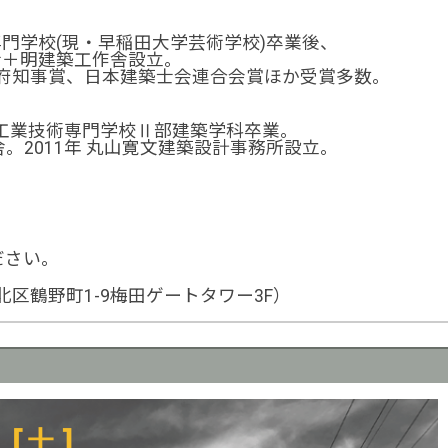
専門学校(現・早稲田大学芸術学校)卒業後、
勝彦＋明建築工作舎設立。
府知事賞、日本建築士会連合会賞ほか受賞多数。
大阪工業技術専門学校Ⅱ部建築学科卒業。
作舎。2011年 丸山寛文建築設計事務所設立。
ださい。
区鶴野町1-9梅田ゲートタワー3F）