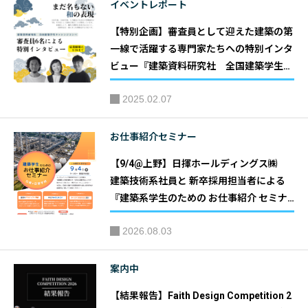
イベントレポート
【特別企画】審査員として迎えた建築の第
一線で活躍する専門家たちへの特別インタ
ビュー『建築資料研究社 全国建築学生チ
ャレンジコンペ～まだ名もない和の表現
2025.02.07
～』【3/16 応募締切！】｜主催：株式会
社 建築資料研究社/日建学院
お仕事紹介セミナー
【9/4@上野】日揮ホールディングス㈱
建築技術系社員と 新卒採用担当者による
『建築系学生のための お仕事紹介 セミナ
ー』｜共催：日揮ホールディングス株式会
2026.08.03
社 株式会社建築資料研究社
案内中
【結果報告】Faith Design Competition 2