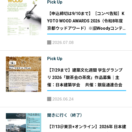
Pick Up
【申込締切は9/10まで】［コンペ告知］K
YOTO WOOD AWARDS 2026（令和8年度
京都ウッドアワード）※旧Woodyコンテ
スト／旧京都の木の家づくり表彰事業｜主
2026.07.08
催：京都府 共催：京都府産木材利用推進
協議会
Pick Up
【7/29まで】建築文化週間 学生グランプ
リ 2026「銀茶会の茶席」作品募集｜主
催：日本建築学会 共催：銀座通連合会
2026.06.24
聞きに行く（終了）
【7/13＠東京+オンライン】2026年 日本建