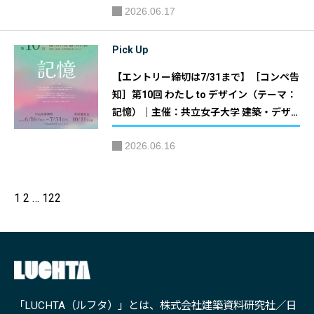
2026.06.17
委員会
Pick Up
【エントリー締切は7/31まで】［コンペ告
知］第10回 わたし to デザイン（テーマ：
記憶）｜主催：共立女子大学 建築・デザ
イン学部 建築・デザイン学科「わたし to
2026.06.16
デザイン」実行委員会
1
2
…
122
「LUCHTA（ルフタ）」とは、株式会社建築資料研究社／日