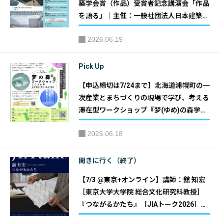
築学会賞（作品）受賞者記念講演会「作品
を語る」｜主催：一般社団法人日本建築学
会
2026.06.19
Pick Up
【申込締切は7/24まで】北海道浦幌町の一
次産業とまちづくりの現場で学び、考える
滞在型ワークショップ『梦(ゆめ)の森学生
ワークショップ』｜主催：浦幌町森林組合
2026.06.18
（梦の森グランドデザイン）
聞きに行く（終了）
【7/3 @東京+オンライン】講師：舘 知宏
［東京大学大学院 総合文化研究科教授］
『つながるかたち』［JIAトーク2026］｜
主催：JIA関東甲信越支部 JIAトーク実行