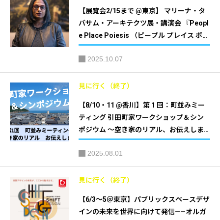
【展覧会2/15まで @東京】 マリーナ・タ
バサム・アーキテクツ展・講演会 『Peopl
e Place Poiesis （ピープル プレイス ポイ
エーシス） 』｜TOTOギャラリー・間
2025.10.07
見に行く（終了）
【8/10・11 @香川】第 1 回：町並みミー
ティング 引田町家ワークショップ＆シン
ポジウム 〜空き家のリアル、お伝えしま
す〜｜主催：東かがわ市引田 町家マッチ
2025.08.01
ングプロジェクト（通称：マチマチ）
見に行く（終了）
【6/3～5＠東京】パブリックスペースデザ
インの未来を世界に向けて発信——オルガ