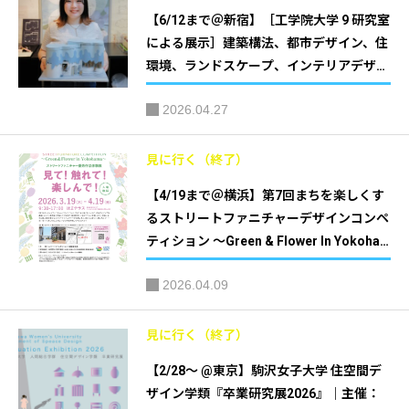
【6/12まで＠新宿】［工学院大学 9 研究室
による展示］建築構法、都市デザイン、住
環境、ランドスケープ、インテリアデザイ
ン、保存・再生などをテーマに、週替わり
2026.04.27
のリレー形式で『ARCHITECTURE WEEKS
2026』｜主催：工学院大学建築学部
見に行く（終了）
【4/19まで＠横浜】第7回まちを楽しくす
るストリートファニチャーデザインコンペ
ティション ～Green & Flower In Yokoha
ma～ ストリートファニチャー優秀作品体
2026.04.09
験展 「見て！触れて！楽しんで！」｜主
催：ストリートファニチャーコンペ運営委
員会
見に行く（終了）
【2/28〜 @東京】駒沢女子大学 住空間デ
ザイン学類『卒業研究展2026』｜主催：