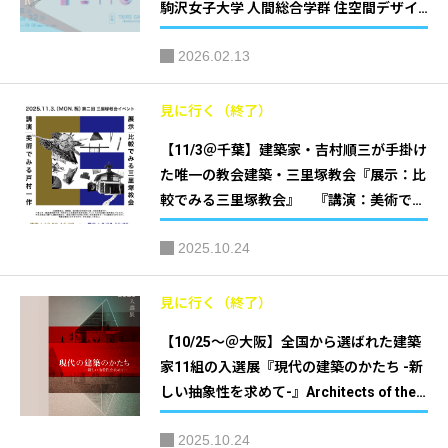
駒沢女子大学 人間総合学群 住空間デザイ
ン学類
2026.02.13
見に行く（終了）
【11/3＠千葉】建築家・吉村順三が手掛け
た唯一の教会建築・三里塚教会『展示：比
較でみる三里塚教会』 『講演：美術でみ
る戸村一作』第二回 三里塚教会イベント
2025.10.24
｜主催：千葉大学工学研究院 頴原澄子研
究室
見に行く（終了）
【10/25～＠大阪】全国から選ばれた建築
家11組の入選展『現代の建築のかたち -新
しい抽象性を求めて-』Architects of the Y
ear 入選展 ｜主催：一般社団法人 日本建
2025.10.24
築設計学会