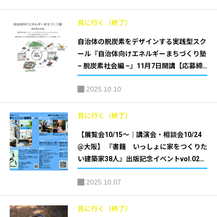
見に行く（終了）
自治体の脱炭素をデザインする実践型スク
ール『自治体向けエネルギーまちづくり塾
– 脱炭素社会編 –』11月7日開講【応募締
切10/31｜オンライン＋合宿研修】
2025.10.10
見に行く（終了）
【展覧会10/15～｜講演会・相談会10/24
@大阪】 『書籍 いっしょに家をつくりた
い建築家38人』出版記念イベントvol.02｜
日本建築家協会 近畿支部 住宅部会
2025.10.07
見に行く（終了）