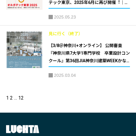
テック東京、2025年6月に再び開催︕｜ケ
ルンメッセ、日本オフィス家具協会（JOIF
2025.05.23
A）
見に行く（終了）
【3/8＠神奈川+オンライン】 公開審査
『神奈川県7大学1専門学校 卒業設計コン
クール』第36回JIA神奈川建築WEEKかな
がわ建築祭2025｜主催：JIA 関東甲信越支
2025.03.04
部 神奈川地域会(JIA神奈川)
1
2
…
12