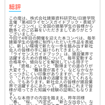
総評
この度は、株式会社建築資料研究社/日建学院
主催「第4回ライセンスガイドブック・表紙デ
ザインコンペ」に全国の建築学生の皆様から
数多くのご応募をいただきましてありがとう
ございました。
今回で4年目の開催を迎えた本コンペは、毎年
建築学生の皆様に制作いただいた作品を表紙
に、新しい環境で新たな一歩を踏み出す新社
会人の皆様の手に届けられてきました。
「ライセンスガイドブック」は、建設業界で
活躍するための資格について、毎年変動する
合格率や、傾向などを解説している冊子で
す。「資格」というと〝取得までの道のりが
大変そう〟〝難易度が高そう〟などなかなか
とっつきにくい印象がありますが、その一方
で〝これからの自身の活躍を支えてくれるも
の〟でもあります。新社会人の皆様が建設業
界で活躍するにあたって、資格はこれまで皆
様が培ってきた知識や経験の証明にもなりま
す。
そんな本冊子の内容を踏まえ、昨年同様
〝春〟〝桜〟〝内定式〟〝新たな出会い〟な