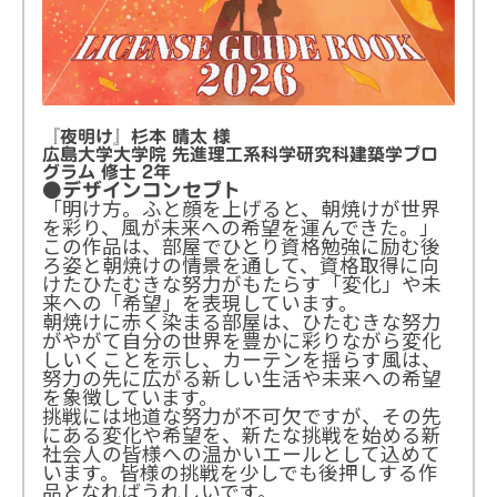
『夜明け』杉本 晴太 様
広島大学大学院 先進理工系科学研究科建築学プロ
グラム 修士 2年
●デザインコンセプト
「明け方。ふと顔を上げると、朝焼けが世界
を彩り、風が未来への希望を運んできた。」
この作品は、部屋でひとり資格勉強に励む後
ろ姿と朝焼けの情景を通して、資格取得に向
けたひたむきな努力がもたらす「変化」や未
来への「希望」を表現しています。
朝焼けに赤く染まる部屋は、ひたむきな努力
がやがて自分の世界を豊かに彩りながら変化
しいくことを示し、カーテンを揺らす風は、
努力の先に広がる新しい生活や未来への希望
を象徴しています。
挑戦には地道な努力が不可欠ですが、その先
にある変化や希望を、新たな挑戦を始める新
社会人の皆様への温かいエールとして込めて
います。皆様の挑戦を少しでも後押しする作
品となればうれしいです。