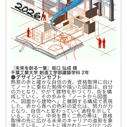
『未来を創る一筆』坂口 弘成 様
千葉工業大学 創造工学部建築学科 2年
●デザインコンセプト
熱意の赤と確かな自信の青。資格取得に向け
てノートに重ねた勉強や描いた図面は、自分
の力となり、やがて建物を形づくり、街を構
成していく。その歩みを「ノートから図面
へ、図面から建物へ」と展開する構成で表現
した。赤から青への色彩の変化は、努力が力
となり、自信へと変わっていく過程を示して
いる。さらに、中央を貫く二色の帯は、資格
取得の先に広がる未来のキャリアの道筋を象
徴している。ノートに描かれた一つひとつの