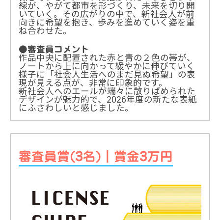
線が、やがて都市を形づくり、未来を切り開
いていく。その広がりの中で、新社会人が前
向きに希望を抱き、歩みを進めていく姿を重
ね合わせた。
●審査員コメント
作品中央に配置された赤と青の２色の帯が、
ノートから上に向かって緩やかに伸びていく
様子に「社会人生活へのまだ見ぬ希望」の表
現が見える点が、非常に印象的です。
新社会人へのエールが端々に散りばめられた
デザインが魅力的で、2026年度の新たな表紙
にふさわしいと感じました。
審査員賞(3名)｜賞金3万円