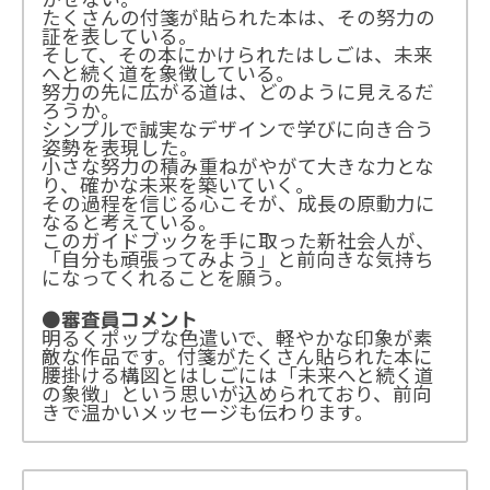
かせない。
たくさんの付箋が貼られた本は、その努力の
証を表している。
そして、その本にかけられたはしごは、未来
へと続く道を象徴している。
努力の先に広がる道は、どのように見えるだ
ろうか。
シンプルで誠実なデザインで学びに向き合う
姿勢を表現した。
小さな努力の積み重ねがやがて大きな力とな
り、確かな未来を築いていく。
その過程を信じる心こそが、成長の原動力に
なると考えている。
このガイドブックを手に取った新社会人が、
「自分も頑張ってみよう」と前向きな気持ち
になってくれることを願う。
●審査員コメント
明るくポップな色遣いで、軽やかな印象が素
敵な作品です。付箋がたくさん貼られた本に
腰掛ける構図とはしごには「未来へと続く道
の象徴」という思いが込められており、前向
きで温かいメッセージも伝わります。