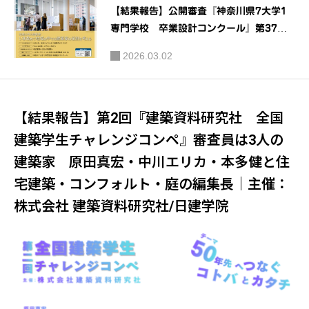
【結果報告】公開審査『神奈川県7大学1
専門学校 卒業設計コンクール』第37回J
IA神奈川建築WEEKかながわ建築祭2026
2026.03.02
｜主催：JIA 関東甲信越支部 神奈川地域
会(JIA神奈川)
【結果報告】第2回『建築資料研究社 全国
建築学生チャレンジコンペ』審査員は3人の
建築家 原田真宏・中川エリカ・本多健と住
宅建築・コンフォルト・庭の編集長｜主催：
株式会社 建築資料研究社/日建学院