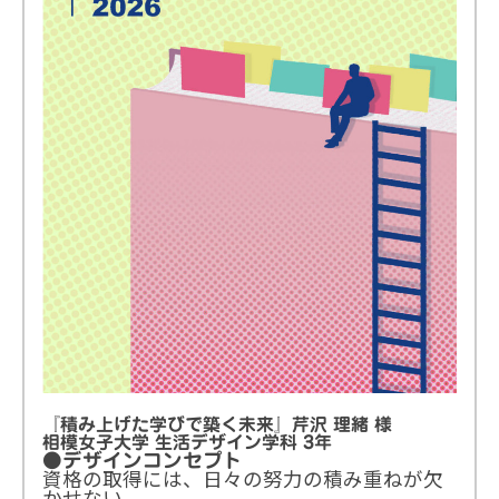
グランプリ 表紙デザイン採用｜賞金10万円
審査員賞(3名)｜賞金3万円
審査員賞(3名)｜賞金3万円
審査員賞(3名)｜賞金3万円
総評
『積み上げた学びで築く未来』芹沢 理緒 様
相模女子大学 生活デザイン学科 3年
●デザインコンセプト
資格の取得には、日々の努力の積み重ねが欠