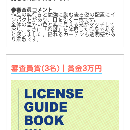
●審査員コメント
作品の奥行きと勉強に励む後ろ姿の配置にイ
ンパクトがあり、目を引く一枚です。
全体の温かい色と奥に見える光がマッチして
おり、まさに「希望」を体現した作品である
と感じました。揺れるカーテンも透明感があ
り素敵です。
審査員賞(3名)｜賞金3万円
第4回『ライセンスガイドブック・表紙デザインコ
ンペ』審査結果
受賞者一覧