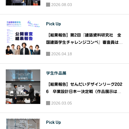
と建築家
ザインコンペティション）｜主催：株式会
性を求め
2026.08.03
社フェイスネットワーク
のプロジ
て-』Arch
ェクト・
itects of t
Pick Up
デザイ
he Year 入
ン』
選展 ｜
【結果報告】第2回『建築資料研究社 全
「経営戦
主催：一
国建築学生チャレンジコンペ』審査員は3
略として
般社団法
人の建築家 原田真宏・中川エリカ・本多
2026.04.18
の都市再
健と住宅建築・コンフォルト・庭の編集長
人 日本建
｜主催：株式会社 建築資料研究社/日建学
生」刊行
築設計学
院
記念｜主
学生作品展
会
催：学芸
【結果報告】せんだいデザインリーグ202
出版社・
6 卒業設計日本一決定戦（作品展示は3/
シティラ
16まで）｜主催：仙台建築都市学生会
2026.03.05
ボ東京
議 せんだいメディアテーク
Pick Up