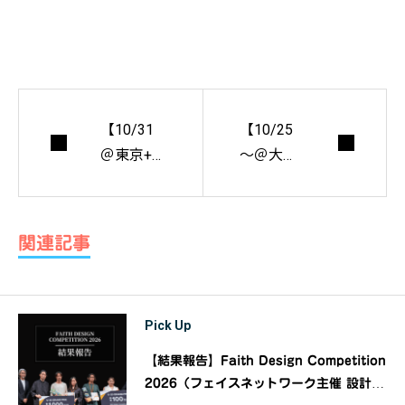
【10/31
【10/25
＠東京+オ
～＠大
ンライ
阪】全国
ン】後藤
から選ば
太一×馬場
れた建築
関連記事
正尊『場
家11組の
の経営か
入選展
ら始める
『現代の
Pick Up
都市再生
建築のか
～コンサ
たち -新
【結果報告】Faith Design Competition
ルタント
しい抽象
2026（フェイスネットワーク主催 設計デ