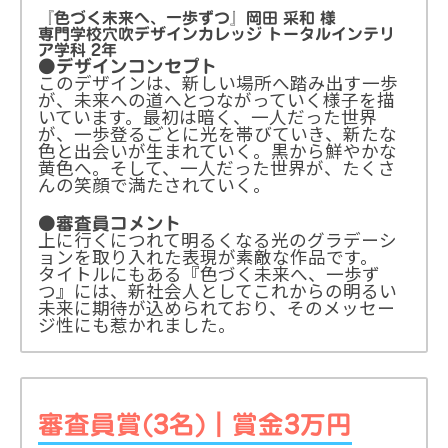
『色づく未来へ、一歩ずつ』岡田 采和 様
専門学校穴吹デザインカレッジ トータルインテリ
ア学科 2年
●デザインコンセプト
このデザインは、新しい場所へ踏み出す一歩
が、未来への道へとつながっていく様子を描
いています。最初は暗く、一人だった世界
が、一歩登るごとに光を帯びていき、新たな
色と出会いが生まれていく。黒から鮮やかな
黄色へ。そして、一人だった世界が、たくさ
んの笑顔で満たされていく。
●審査員コメント
上に行くにつれて明るくなる光のグラデーシ
ョンを取り入れた表現が素敵な作品です。
タイトルにもある『色づく未来へ、一歩ず
つ』には、新社会人としてこれからの明るい
未来に期待が込められており、そのメッセー
ジ性にも惹かれました。
審査員賞(3名)｜賞金3万円