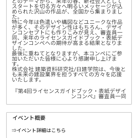
どのテーマから、来年の春、新社会人として
スタートを切る方々へ明るいメッセージが込
められた沢山の作品が、全国から集まりまし
た。
特に今年は色遣いや構図などユニークな作品
が多く、そのデザイン性はもちろん、デザイ
ンコンセプトにも作りこみが見え、審査員一
同、来年のライセンスガイドブック・表紙デ
ザインコンペへの期待が高まる結果となりま
した。
最後に重ねてとなりますが、本コンペにご参
加いただいた皆様に心より感謝申し上げま
す。
株式会社 建築資料研究社/日建学院は、今後と
も未来の建設業界を担うすべての方々を応援
いたします。
『第4回ライセンスガイドブック・表紙デザイ
ンコンペ』審査員一同
イベント概要
⇒
イベント詳細はこちら