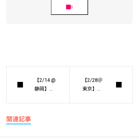
【2/14 @
【2/28＠
静岡】
東京】活
（実務者
躍中の女
向け）講
性技術者
師：福田
と共に現
関連記事
美奈子
場を巡る
『建設業
「建築現