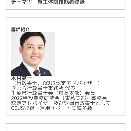
テーマ③ 施工体制技能者登録
講師紹介
木村亮一
（行政書士、CCUS認定アドバイザー）
きむら行政書士事務所 代表
千葉県行政書士会（東葛支部）会員
2022建設業務研究会（東葛支部）事務長
認定アドバイザー及び登録行政書士として
CCUS登録・運用サポート実績多数