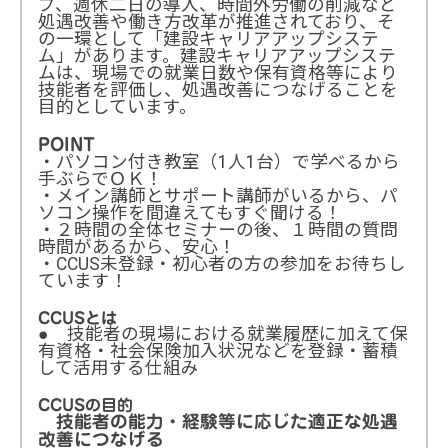
プ、週休二日の導入、時間外労働の削減など
処遇改善や働き方改革が推進されており、そ
の一環として「建設キャリアアップシステ
ム」があります。建設キャリアアップシステ
ムは、現場での就業日数や保有資格等により
技能者を評価し、処遇改善につなげることを
目的としています。
POINT
・パソコン付き教室（1人1台）で学べるから
手ぶらでＯＫ！
・メイン講師とサポート講師がいるから、パ
ソコン操作を間違えてもすぐ聞ける！
・２時間の全体セミナーの後、１時間の質問
時間があるから、安心！
・CCUS未登録・初心者の方の参加をお待ちし
ています！
CCUSとは
● 技能者の現場における就業履歴に加えて保
有資格・社会保険加入状況などを登録・蓄積
して活用する仕組み
CCUSの目的
技能者の能力・経験等に応じた適正な処遇
改善につなげる