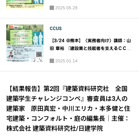
ミナー』｜主催：（一財）建設業振興基金
2025.05.28
CCUS
【3/24 @熊本】（実務者向け）講師：山
田 章裕 『建設業と技能者を支えるＣＣＵ
Ｓ運用実践セミナー』｜主催：（一財）建
2025.01.14
設業振興基金
【結果報告】第2回『建築資料研究社 全国
建築学生チャレンジコンペ』審査員は3人の
建築家 原田真宏・中川エリカ・本多健と住
宅建築・コンフォルト・庭の編集長｜主催：
株式会社 建築資料研究社/日建学院