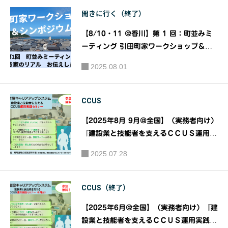
と技能者
場見学会
聞きに行く（終了）
を支える
＆女性若
ＣＣＵＳ
手技術者
【8/10・11 @香川】第 1 回：町並みミ
運用実践
との勉強
ーティング 引田町家ワークショップ＆シ
セミナ
ンポジウム 〜空き家のリアル、お伝えし
会」｜主
2025.08.01
ます〜｜主催：東かがわ市引田 町家マッ
ー』｜主
催：一般
チングプロジェクト（通称：マチマチ）
催：（一
社団法人
CCUS
財）建設
東京建設
業振興基
業協会
【2025年8月 9月@全国】（実務者向け）
金
『建設業と技能者を支えるＣＣＵＳ運用実
践セミナー』｜主催：（一財）建設業振興
2025.07.28
基金
CCUS（終了）
【2025年6月@全国】（実務者向け）『建
設業と技能者を支えるＣＣＵＳ運用実践セ