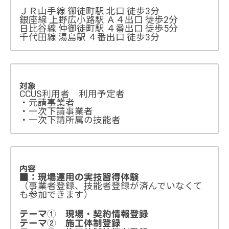
ＪＲ山手線 御徒町駅 北口 徒歩3分
銀座線 上野広小路駅 Ａ４出口 徒歩2分
日比谷線 仲御徒町駅 ４番出口 徒歩5分
千代田線 湯島駅 ４番出口 徒歩3分
対象
CCUS利用者 利用予定者
・元請事業者
・一次下請事業者
・一次下請所属の技能者
内容
■：現場運用の実技習得体験
（事業者登録、技能者登録が済んでいなくて
も参加できます）
テーマ① 現場・契約情報登録
テーマ② 施工体制登録