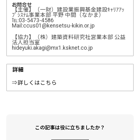
お問合せ
【主催】（一財）建設業振興基金建設ｷｬﾘｱｱｯ
ﾌﾟｼｽﾃﾑ事業本部 平野 中間（なかま）
℡:03-5473-4586
Mail:ccus01@kensetsu-kikin.or.jp
【協力】（株）建築資料研究社営業本部 公益
法人担当室
hideyuki.akagi@mx1.ksknet.co.jp
詳細
⇒
詳しくはこちら
この記事は役に立ちましたか？