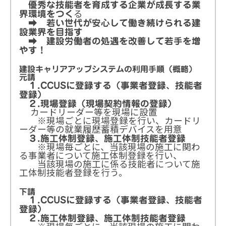
優秀な技能者を育成する企業が成長する業
る
界環境をつく
➡ 若い世代が安心して働き続けられる建
設業界を目指す
➡ 建設労働者の処遇を改善して若手を増
やす！
建設キャリアアップシステムの利用手順（概略）
元請
１.CCUSに登録する（事業者登録、技能者
登録）
２.現場登録（現場契約情報の登録）
カードリーダー等を現場に設置
※現場ごとに現場登録を行い、カードリ
ーダー等の就業履歴蓄積デバイスを用意
３.施工体制登録、施工体制技能者登録
※現場毎ごとに、当該現場の施工に関わ
る事業者について施工体制登録を行い、
当該現場の施工に係る技能者について施
工体制技能者登録を行う。
下請
１.CCUSに登録する（事業者登録、技能者
登録）
２.施工体制登録、施工体制技能者登録