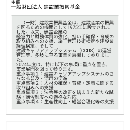
主催
一般財団法人 建設業振興基金
（一財）建設業振興基金は、建設産業の振興
を図るための機関として1975年に設立されま
した。以来、建設企業の
経営力と財務体質の強化、担い手確保・育成の
取り組みへの支援、施工管理技術検定や建設業
経理検定、そして
建設キャリアアップシステム（CCUS）の運営
管理等、多岐に亘る事業を展開して参りまし
た。
2024年度は、特に以下の事項に重点を置き、
事業展開を図って参ります。
重点事項１：建設キャリアアップシステムのさ
らなる普及・活用の促進
重点事項２：人材の確保・育成・定着に関する
取り組みへの支援
重点事項３：法令等の改正を踏まえた新たな試
験・講習制度への適格な対応
重点事項４：生産性向上・経営合理化等の支援