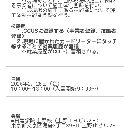
※現場毎ごとに、当該現場の施工に関わ
る事業者について施工体制登録を行い、
当該現場の施工に係る技能者について施
工体制技能者登録を行う。
技能者
１.CCUSに登録する（事業者登録、技能者
登録）
２.現場に置かれたカードリーダーにタッチ
等することで就業履歴が蓄積
※就業履歴がCCUSに蓄積される。
日時
2025年2月28日（金）
10：00～13：00（入室開始 9：30～）
会場
■日建学院 上野校（上野ＴＨビル2Ｆ）
東京都文京区湯島3丁目39−10 上野Thビル 2F