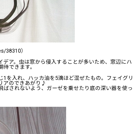
ves/38310）
イデア。虫は窓から侵入することが多いため、窓辺にハ
期待できます。
じ1を入れ、ハッカ油を5滴ほど混ぜたもの。フェイグリ
リアのできあがり♪
飛ばされないよう、ガーゼを乗せたり底の深い器を使っ