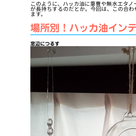
このように、ハッカ油に重曹や無水エタノ
が長持ちするのだとか。今回は、この合わ
ます。
場所別！ハッカ油イン
窓辺につるす