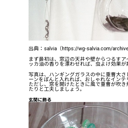
出典：salvia（https://wg-salvia.com/archi
まず最初は、窓辺の天井や壁からつるすア
ッカ油の香りを漂わせれば、虫よけ効果が
写真は、ハンギングガラスの中に重曹大さ
ーンをぽんと入れれば、おしゃれなインテ
ただし、窓を開けたときに風で重曹が吹き
たりと工夫しましょう。
玄関に飾る