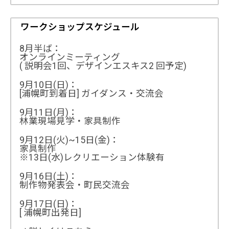
ワークショップスケジュール
8月半ば：
オンラインミーティング
( 説明会1回、デザインエスキス2 回予定)
9月10日(日)：
[浦幌町到着日] ガイダンス・交流会
9月11日(月)：
林業現場見学・家具制作
9月12日(火)~15日(金)：
家具制作
※13日(水)レクリエーション体験有
9月16日(土)：
制作物発表会・町民交流会
9月17日(日)：
[ 浦幌町出発日]