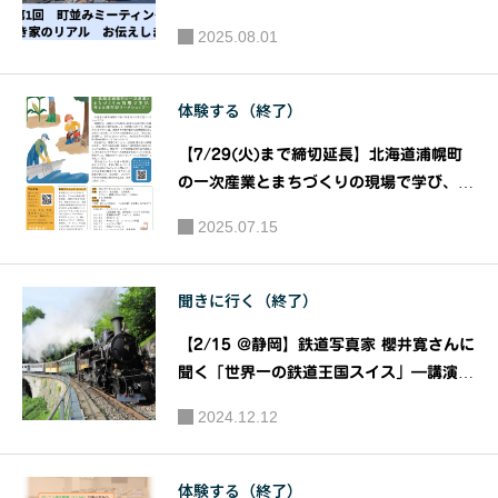
建築家フ
ンポジウム 〜空き家のリアル、お伝えし
RS Leben
2025.08.01
ます〜｜主催：東かがわ市引田 町家マッ
ォーラム
swelt－生
チングプロジェクト（通称：マチマチ）
第217回
活世界』
体験する（終了）
オープニ
ングトー
【7/29(火)まで締切延長】北海道浦幌町
ク｜主
の一次産業とまちづくりの現場で学び、考
催：デザ
える滞在型ワークショップ『梦(ゆめ)の森
2025.07.15
学生ワークショップ』｜主催：浦幌町森林
イン・ク
組合
リエイテ
聞きに行く（終了）
ィブセン
ター神
【2/15 @静岡】鉄道写真家 櫻井寛さんに
戸、Ateli
聞く「世界一の鉄道王国スイス」―講演会
er Vis-à-V
＆参加者座談会―｜主催：公益財団法人日
2024.12.12
is（アト
本ナショナルトラスト
リエ・ビ
ザビ）
体験する（終了）