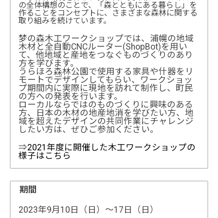
の全体構想のことで、「森とともにある暮らし」を
作ることをコンセプトに、さまざまな森林に関する
取り組みを続けています。
梦の森木工ワークショップでは、浦幌の地域
木材と全自動CNCルーター(ShopBot)を用い
て、他地域と産地をつなぐものづくりのあり
方を学びます。
うらほろ森林公園で使用する家具や什器をリ
モートでデザインしてもらい、ワークショッ
プ期間内に実際に現地を訪れて制作し、町民
の方への発表を行います。
ローカルならではのものづくりに興味のある
方、日本の木材の地産地消を学びたい方、地
域を超えたデザインの共同作業にチャレンジ
したい方は、ぜひご参加ください。
⇒
2021年度に開催した木工ワークショップの
様子はこちら
期間
2023年9月10日（日）～17日（日）