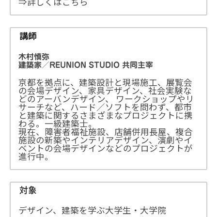
⇒詳しくはこちら
講師
木村慎弥
建築家／REUNION STUDIO 共同主宰
京都を拠点に、建築設計と現場施工、展覧会
の会場デザイン、家具デザイン、社会実験な
どのアーバンデザイン、 ワークショップやリ
サーチなど、ハード／ソフトを問わず、都市
と建築に関するさまざまなプロジェクトに携
わる。一級建築士。
現在、障害者福祉施設、店舗併用長屋、複合
施設の新築やインテリアデザイン、演劇やイ
ベントの会場デザインなどのプロジェクトが
進行中。
対象
デザイン、建築を学ぶ大学生・大学院