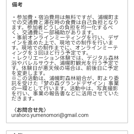
備考
・参加費・宿泊費用は無料ですが、浦幌町ま
での交通費と滞在時の食費は自己負担となり
ます。参加者どうしの負担を均一化するべ
く、交通費に一部補助があります。
・事前オンラインミーティングを行い、デザ
インを進めた上で、現地での制作を行いま
す。現地での制作までに、オンラインミーテ
ィングを３回ほど行う予定です。
・レクリエーション体験では、デジタル森林
浴やバレルサウナ、浦幌町観光を行う予定で
す。体験日が悪天候の場合は、前後日に予定
を変更します。
※この活動は、浦幌町森林組合が、町より委
託を受けた「梦の森グランドデザイン」事業
の一環として行います。活動中は、写真撮影
を行い、事業の報告書などに活用させていた
だきます。
〈お問合せ先〉
urahoro.yumenomori@gmail.com