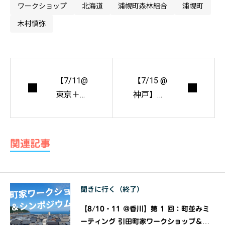
ワークショップ
北海道
浦幌町森林組合
浦幌町
木村慎弥
【7/11@
【7/15 @
東京＋オ
神戸】佐
ンライ
藤文香、
ン】 藤井
ジュリ・
由理×佐藤
フォルニ
関連記事
淳 トポ
エ、杉山
ロジー第
圭、ドリ
２弾『多
ス・アル
聞きに行く（終了）
様体をポ
ーシ、展
ヨンとさ
覧会『JP
【8/10・11 @香川】第 1 回：町並みミ
せる』 ｜
UKB FRM
ーティング 引田町家ワークショップ＆シ