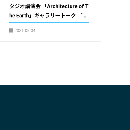
タジオ講演会 「Architecture of T
he Earth」ギャラリートーク 「Fo
rm, Structure, and Space of Natu
2021.09.04
re」（出演：藤本壮介氏ほか）
｜ＴＯＴＯギャラリー・間