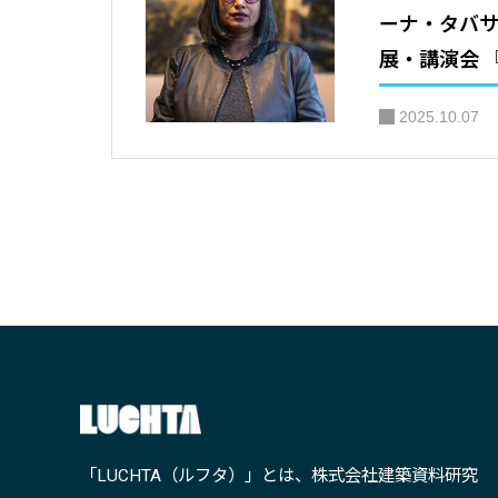
ーナ・タバ
展・講演会 『People Place Poiesi
s （ピープル
2025.10.07
ス） 』｜T
「LUCHTA（ルフタ）」とは、株式会社建築資料研究