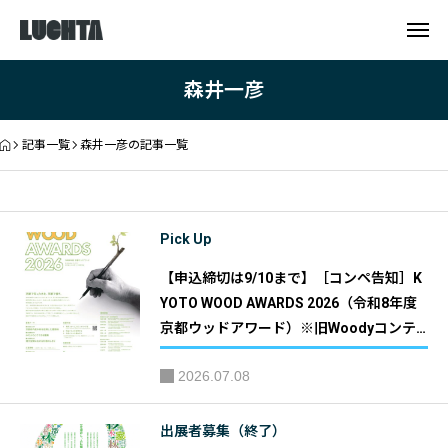
森井一彦
記事一覧
森井一彦の記事一覧
Pick Up
【申込締切は9/10まで】［コンペ告知］K
YOTO WOOD AWARDS 2026（令和8年度
京都ウッドアワード）※旧Woodyコンテ
スト／旧京都の木の家づくり表彰事業｜主
2026.07.08
催：京都府 共催：京都府産木材利用推進
協議会
出展者募集（終了）