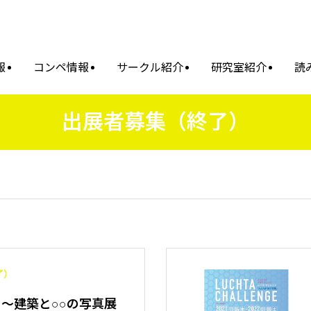
報
コンペ情報
サークル紹介
研究室紹介
読
出展者募集（終了）
了）
】～建築と○○の写真展