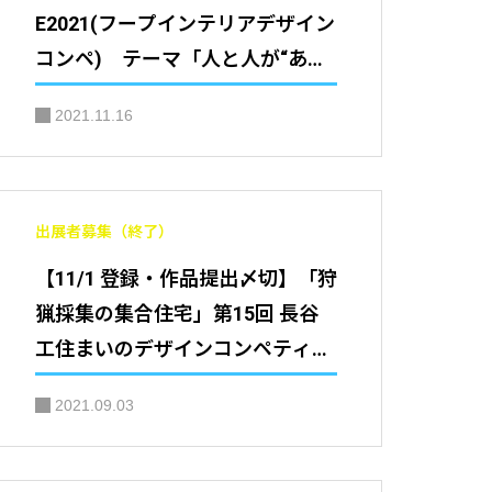
E2021(フープインテリアデザイン
コンペ) テーマ「人と人が“あ
う”空間」｜寺子屋ふくろう実行
2021.11.16
委員会
出展者募集（終了）
【11/1 登録・作品提出〆切】「狩
猟採集の集合住宅」第15回 長谷
工住まいのデザインコンペティシ
ョン
2021.09.03