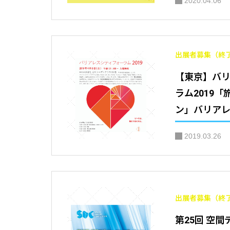
2020.04.06
出展者募集（終
【東京】バ
ラム2019
ン」バリア
実施コンペ入
2019.03.26
表+表彰式
出展者募集（終
第25回 空