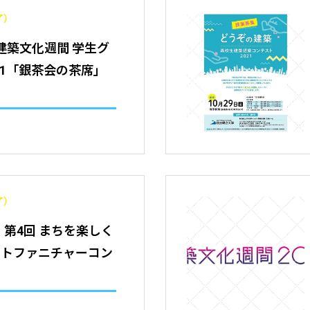
了）
】建築文化週間 学生グ
021「銀茶会の茶席」
了）
切】第4回 まちを楽しく
ートファニチャーコン