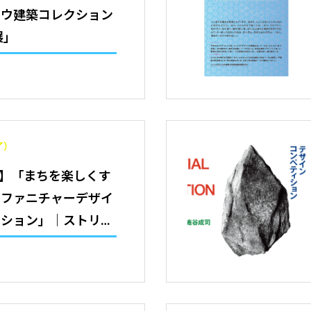
ョウ建築コレクション
展」
了）
締切】「まちを楽しくす
トファニチャーデザイ
ィション」｜ストリー
ャーコンペ事務局