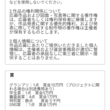
などを使用しないでください。
2.作品の権利関係について
応募作品および図面・写真等に関する著作権
は、応募者もしくは権利保有者に帰属します
が、作品発表に関する優先的権利、および発
表に際して作成する制作物の著作権は主催者
が保有するものとします。
3.個人情報について
作品応募にあたりご提供いただきました個人
情報は、主催者および運営事務局が適切に管
理し、応募者の承諾なしに第三者に開示・提
供することはありません。
賞
グランプリ：1点 賞金10万円 （プロジェクトに関
わる場合は別途費用あり）
学生賞：1点 賞金5万円
審査員賞：4点 賞金1万円
特別賞：数点 賞金５千円
SNS賞 ：1点 賞金1万円