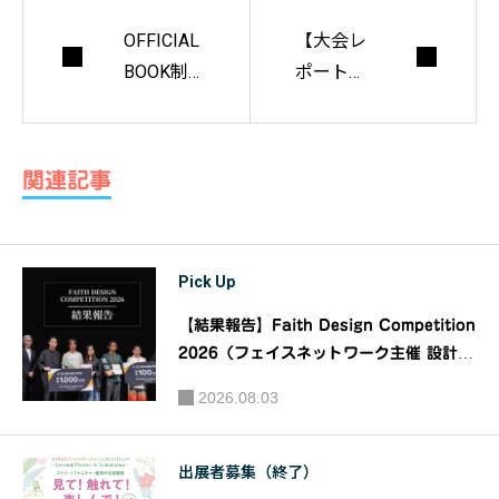
OFFICIAL
【大会レ
BOOK制
ポート】
作陣が勝
トウキョ
手に選ぶ
ウ建築コ
「せんだ
レクショ
関連記事
いデザイ
ン2021
ンリー
グ」歴代
Pick Up
日本一の
中の日本
【結果報告】Faith Design Competition
一@フジ
2026（フェイスネットワーク主催 設計デ
タサトシ
ザインコンペティション）｜主催：株式会
2026.08.03
社フェイスネットワーク
出展者募集（終了）