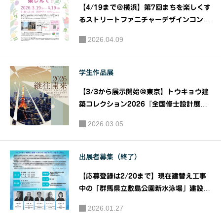
【4/19まで＠横浜】第7回まちを楽しくす
るストリートファニチャーデザインコンペ
ティション ～Green & Flower In Yoko
2026.04.09
hama～ ストリートファニチャー優秀作品
体験展 「見て！触れて！楽しんで！」｜
主催：ストリートファニチャーコンペ運営
学生作品展
委員会
【3/3から展示開始＠東京】トウキョウ建
築コレクション2026『全国修士設計展
［公開審査 3/7 ］・論文展［公開審査 3/
2026.03.05
6 ］・企画展』｜トウキョウ建築コレクシ
ョン2026実行委員会
出展者募集（終了）
【応募登録は2/20まで】現在建替え工事
中の「群馬県立敷島公園新水泳場」建設現
場の仮囲いをキャンバスに見立て、デザイ
2026.01.27
ン・アート作品を募集するコンテスト！！