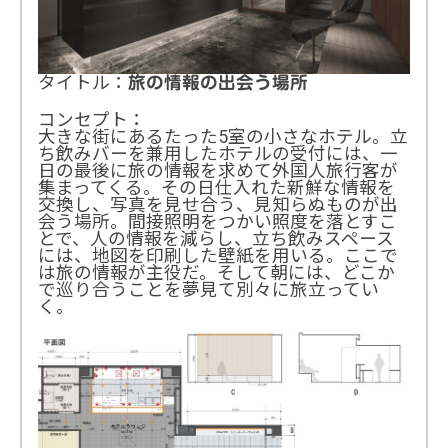
タイトル：
旅の情報の出会う場所
コンセプト：
大きな街にあるたった5室の小さなホテル。立
ち飲みバーを兼用したホテルの受付には、一
日の最後に旅の情報を求めて外国人旅行客が
集まってくる。その日仕入れた新鮮な情報を
交換し、写真を見せ合う、見知らぬものが出
会う場所。間接照明をつかい照度を落とすこ
とで、人の情報を減らし、立ち飲みスペース
には、地図を印刷した壁紙を用いる。ここで
は旅の情報が主役だ。そして朝には、どこか
で巡り合うことを夢見て別々に旅立ってい
く。