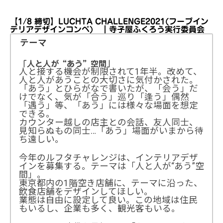
【1/8 締切】LUCHTA CHALLENGE2021(フープイン
テリアデザインコンペ) ｜寺子屋ふくろう実行委員会
テーマ
「人と人が“あう”空間」
人と接する機会が制限されて1年半。改めて、
人と人があうことの大切さに気付かされた。
「あう」とひらがなで書いたが、「会う」だ
けでなく、気が「合う」巡り「逢う」偶然
「遇う」等、「あう」には様々な場面を想定
できる。
カウンター越しの店主との会話、友人同士、
見知らぬもの同士…「あう」場面がいまから待
ち遠しい。
今年のルフタチャレンジは、インテリアデザ
インを募集する。テーマは「人と人が“あう”空
間」。
東京都内の1階空き店舗に、テーマに沿った、
飲食店舗をデザインしてほしい。
業態は自由に設定して良い。この地域は住民
もいるし、企業も多く、観光客もいる。