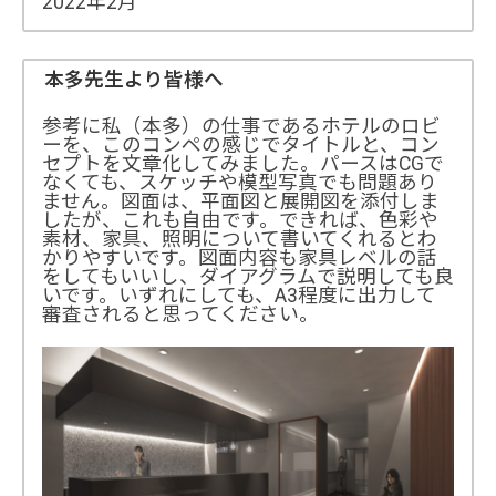
2022年2月
本多先生より皆様へ
参考に私（本多）の仕事であるホテルのロビ
ーを、このコンペの感じでタイトルと、コン
セプトを文章化してみました。パースはCGで
なくても、スケッチや模型写真でも問題あり
ません。図面は、平面図と展開図を添付しま
したが、これも自由です。できれば、色彩や
素材、家具、照明について書いてくれるとわ
かりやすいです。図面内容も家具レベルの話
をしてもいいし、ダイアグラムで説明しても良
いです。いずれにしても、A3程度に出力して
審査されると思ってください。