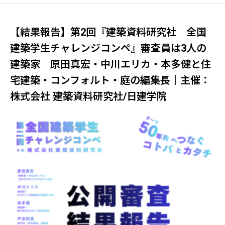
敷島公園新水泳場「仮囲いデザイン・ア
ートコンテスト」｜主催：群馬県 共催：
【結果報告】第2回『建築資料研究社 全国
一般社団法人群馬県建設業協会・群馬県建
設事業協同組合
建築学生チャレンジコンペ』審査員は3人の
建築家 原田真宏・中川エリカ・本多健と住
宅建築・コンフォルト・庭の編集長｜主催：
株式会社 建築資料研究社/日建学院