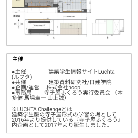
主催
●主催 建築学生情報サイトLuchta
(ルフタ)
●共催 建築資料研究社/日建学院
●企画/運営 株式会社hoop
●事務局 寺子屋ふくろう実行委員会 （本
多健 馬場圭一 山上誠）
※LUCHTA Challengeとは
建築学生版の寺子屋形式の学習の場として
2016年より提供している『寺子屋ふくろう』
内企画として2017年より誕生しました。