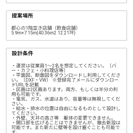
提案場所
都心の1階空き店舗（飲食店舗）
5.9m×7.15m(40.36m2 12.21坪)
設計条件
・運営は従業員1～2名を想定してください。（バ
ー・カフェ・小料理店等）
・平面図、断面図をダウンロードし利用してくださ
い。（DXF・VW） ※登録完了メールにダウンロー
ドURLを記載
・区画は2区画あります。両方、もしくは半分の利
用も可能です。
・電気、ガス、水道はあり、容量等は無視してくだ
さい。
・給水・排水の位置は自由になるものとして設計し
てください。
・外壁、天井の高さ等 躯体の変更できません。
・開口部を広げることはできませんが、撤去新設は
可能です。また新たに壁等を設け塞ぐことも可能で
す。