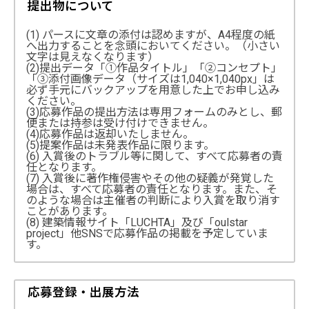
提出物について
(1) パースに文章の添付は認めますが、A4程度の紙
へ出力することを念頭においてください。（小さい
文字は見えなくなります）
(2)提出データ「①作品タイトル」「②コンセプト」
「③添付画像データ（サイズは1,040×1,040px」は
必ず手元にバックアップを用意した上でお申し込み
ください。
(3)応募作品の提出方法は専用フォームのみとし、郵
便または持参は受け付けできません。
(4)応募作品は返却いたしません。
(5)提案作品は未発表作品に限ります。
(6) 入賞後のトラブル等に関して、すべて応募者の責
任となります。
(7) 入賞後に著作権侵害やその他の疑義が発覚した
場合は、すべて応募者の責任となります。また、そ
のような場合は主催者の判断により入賞を取り消す
ことがあります。
(8) 建築情報サイト「LUCHTA」及び「oulstar
project」他SNSで応募作品の掲載を予定していま
す。
応募登録・出展方法