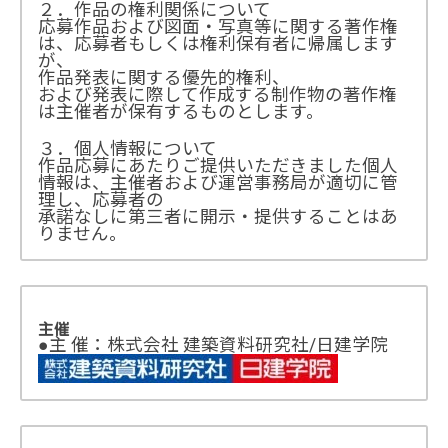
２．作品の権利関係について
応募作品および図面・写真等に関する著作権
は、応募者もしくは権利保有者に帰属します
が、
作品発表に関する優先的権利、
および発表に際して作成する制作物の著作権
は主催者が保有するものとします。
３．個人情報について
作品応募にあたりご提供いただきました個人
情報は、主催者および運営事務局が適切に管
理し、応募者の
承諾なしに第三者に開示・提供することはあ
りません。
主催
●主 催：株式会社 建築資料研究社/日建学院