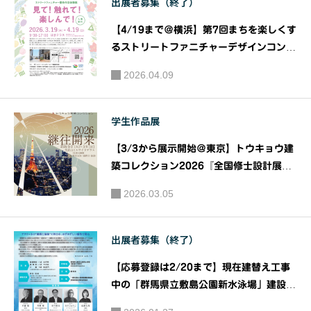
出展者募集（終了）
ンテスト2
美術館
025開
【4/19まで＠横浜】第7回まちを楽しくす
催！『秋
るストリートファニチャーデザインコンペ
田県立大
ティション ～Green & Flower In Yoko
2026.04.09
学 高校生
hama～ ストリートファニチャー優秀作品
体験展 「見て！触れて！楽しんで！」｜
建築提案
主催：ストリートファニチャーコンペ運営
コンテス
学生作品展
委員会
ト2025』
【3/3から展示開始＠東京】トウキョウ建
｜主催：
築コレクション2026『全国修士設計展
秋田県立
［公開審査 3/7 ］・論文展［公開審査 3/
2026.03.05
大学
6 ］・企画展』｜トウキョウ建築コレクシ
ョン2026実行委員会
出展者募集（終了）
【応募登録は2/20まで】現在建替え工事
中の「群馬県立敷島公園新水泳場」建設現
場の仮囲いをキャンバスに見立て、デザイ