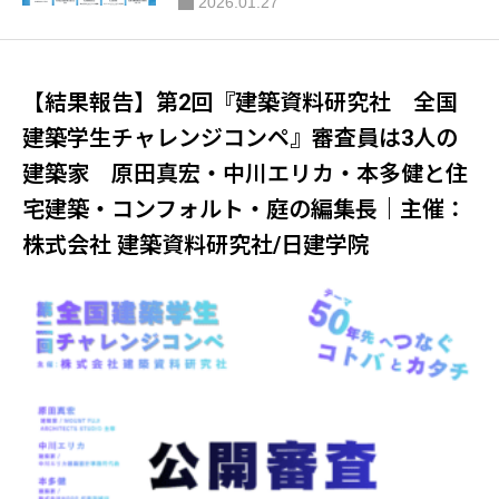
2026.01.27
ン・アート作品を募集するコンテスト！！
敷島公園新水泳場「仮囲いデザイン・ア
ートコンテスト」｜主催：群馬県 共催：
【結果報告】第2回『建築資料研究社 全国
一般社団法人群馬県建設業協会・群馬県建
設事業協同組合
建築学生チャレンジコンペ』審査員は3人の
建築家 原田真宏・中川エリカ・本多健と住
宅建築・コンフォルト・庭の編集長｜主催：
株式会社 建築資料研究社/日建学院