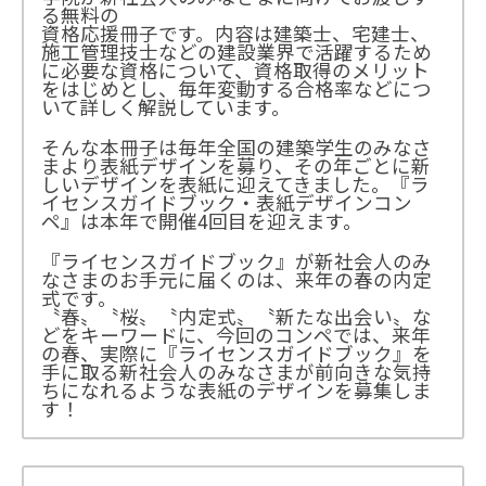
る無料の
資格応援冊子です。内容は建築士、宅建士、
施工管理技士などの建設業界で活躍するため
に必要な資格について、資格取得のメリット
をはじめとし、毎年変動する合格率などにつ
いて詳しく解説しています。
そんな本冊子は毎年全国の建築学生のみなさ
まより表紙デザインを募り、その年ごとに新
しいデザインを表紙に迎えてきました。『ラ
イセンスガイドブック・表紙デザインコン
ペ』は本年で開催4回目を迎えます。
『ライセンスガイドブック』が新社会人のみ
なさまのお手元に届くのは、来年の春の内定
式です。
〝春〟〝桜〟〝内定式〟〝新たな出会い〟な
どをキーワードに、今回のコンペでは、来年
の春、実際に『ライセンスガイドブック』を
手に取る新社会人のみなさまが前向きな気持
ちになれるような表紙のデザインを募集しま
す！