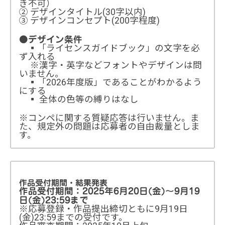
き不可）
② デザインタイトル(30字以内)
③ デザインコンセプト(200字程度)
●デザイン条件
▪「ライセンスガイドブック」の文字を必
ず入れる
※漢字・英字などフォントやデザインは問
いません。
▪「2026年度版」であることがわかるよう
にする
▪ 全体の色等の縛りはなし
※コンペに関する質疑応答は行いません。ま
た、規定外の問題は応募者の自由裁量としま
す。
作品受付期間・結果発表
作品受付期間：2025年6月20日(金)～9月19
日(金)23:59まで
※応募登録・作品提出締切ともに9月19日
(金)23:59までの受付です。