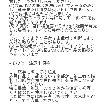
意した上でお申し込みください。
(2)応募作品の提出方法は専用フォームのみと
し、郵便または持参は受け付けできません。
(3)応募作品は返却いたしません。
(4) 入賞後のトラブル等に関して、すべて応募
者の責任となります。
(5) 入賞後に著作権侵害やその他の疑義が発覚
した場合は、すべて応募者の責任となりま
す。
また、そのような場合は主催者の判断により
入賞を取り消すことがあります。
(6) 建築情報サイト「LUCHTA（ルフタ）」公
式サイト内及び各種SNSで応募作品の掲載を
予定しています。
●その他 注意事項等
１．応募に際しての注意
応募作品の一部あるいは全部が、第三者の権
利（知的財産権や著作権等）を侵害しないよ
うにしてください。
特に書籍、雑誌、Ｗｅｂ等から無断で複写し
た画像などを使用しないでください。
また被写体には所有者（被写体）の承諾を得
たうえでご応募ください。