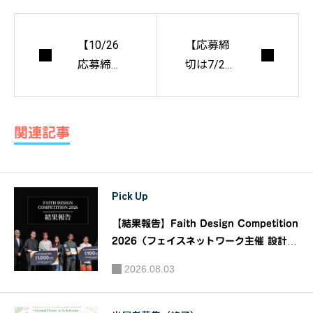
【10/26
【応募締
応募締
切は7/25
切】無限
まで】記
の可能性
憶の空間
を秘めた
を創る
関連記事
君のアイ
『Hiroshi
デアで、
ma MoCA
日本の建
FIVE 25/2
Pick Up
築に新た
6』展覧
な風を吹
会および
【結果報告】Faith Design Competition
き込も
作品プラ
2026（フェイスネットワーク主催 設計デ
う！全国
ザインコンペティション）｜主催：株式会
ン募集｜
2026.08.03
社フェイスネットワーク
高校生建
主催：広
築提案コ
島市現代