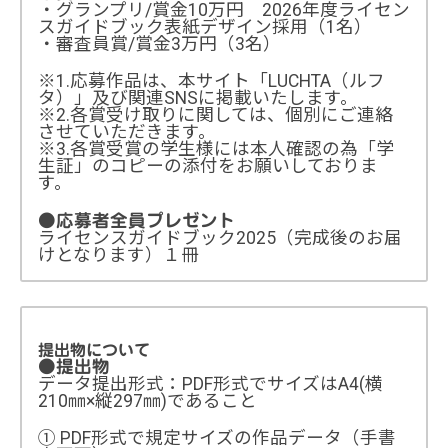
・グランプリ/賞金10万円 2026年度ライセン
スガイドブック表紙デザイン採用（1名）
・審査員賞/賞金3万円（3名）
※1.応募作品は、本サイト「LUCHTA（ルフ
タ）」及び関連SNSに掲載いたします。
※2.各賞受け取りに関しては、個別にご連絡
させていただきます。
※3.各賞受賞の学生様には本人確認の為「学
生証」のコピーの添付をお願いしておりま
す。
●応募者全員プレゼント
ライセンスガイドブック2025（完成後のお届
けとなります）１冊
提出物について
●提出物
データ提出形式：PDF形式でサイズはA4(横
210㎜×縦297㎜)であること
① PDF形式で規定サイズの作品データ（手書