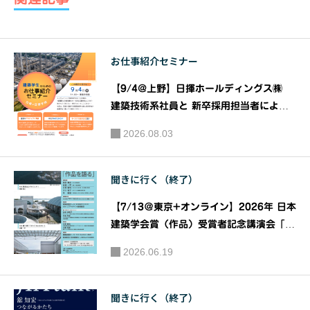
に？ハッ
ブスクー
カ油を使
ル2020
った虫よ
エッジ・
お仕事紹介セミナー
けアイデ
オブ・ク
ア3選♪｜
リエイシ
【9/4@上野】日揮ホールディングス㈱
多忙な
ョン -EDG
建築技術系社員と 新卒採用担当者による
日々を送
『建築系学生のための お仕事紹介 セミナ
E OF CRE
2026.08.03
ー』｜共催：日揮ホールディングス株式会
る建築系
ATION-
社 株式会社建築資料研究社
の皆さん
《第1
聞きに行く（終了）
のため
回》講師
に、”生活
山田 しい
【7/13＠東京+オンライン】2026年 日本
に役立つ
た（漫画
建築学会賞（作品）受賞者記念講演会「作
ミニ情
家）
品を語る」｜主催：一般社団法人日本建築
2026.06.19
報”｜るふ
学会
たはっく
聞きに行く（終了）