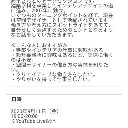
周平さんとのトークセッションです。
建築学科を卒業してインテリアデザインの道
に進み、2007年に独立。
いくつものターニングポイントを経て、現在
は空間デザイナーとして活躍されています。
働き方や考え方にスポットライトをあてて、
自分らしく活躍するためのヒントとなるよう
なお話をしていただきます。
≪こんな人におすすめ≫
・建築やインテリアの仕事に興味がある。
・設計事務所に興味はあるけど、実際に働く
のは不安。
・空間デザイナーの働き方の実情を知りた
い。
・クリエイティブな働き方をしたい。
・やりがいを持って仕事をしたい。
日時
2020年9月11日（金）
19:00-20:00
※YouTube Live配信