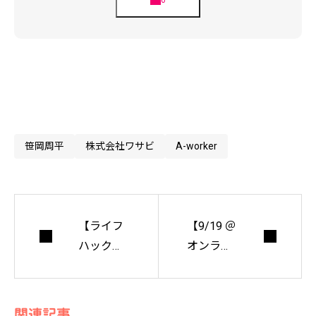
笹岡周平
株式会社ワサビ
A-worker
【ライフ
【9/19 ＠
ハック】
オンライ
おしゃれ
ン】カマ
な小物が
ガワクリ
虫よけ
エイティ
関連記事