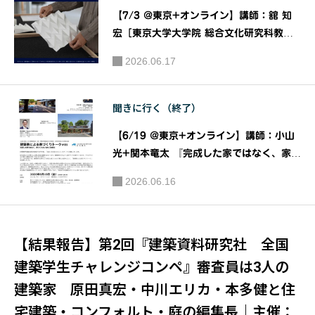
【7/3 @東京+オンライン】講師：舘 知
宏［東京大学大学院 総合文化研究科教
授］ 『つながるかたち』［JIAトーク202
2026.06.17
6］｜主催：JIA関東甲信越支部 JIAトー
ク実行委員会
聞きに行く（終了）
【6/19 @東京+オンライン】講師：小山
光+関本⻯太 『完成した家ではなく、家づ
くりのプロセスを語る』［建築家による家
2026.06.16
づくりトーク＃01］｜公益社団法人 日本
建築家協会（JIA）関東甲信越支部 住宅部
会
【結果報告】第2回『建築資料研究社 全国
建築学生チャレンジコンペ』審査員は3人の
建築家 原田真宏・中川エリカ・本多健と住
宅建築・コンフォルト・庭の編集長｜主催：