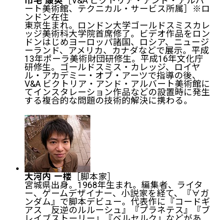
［V&A ビクトリア・アンド・アルバ
市毛 康英
ート美術館、テクニカル・サービス所属］※ロ
ンドン在住
東京生まれ。ロンドン大学ゴールドスミスカレ
ッジ美術科大学院首席修了。ビデオ作品をロン
ドンはじめヨーロッパ諸国、ロシア、ニュージ
ーランド、アメリカ、カナダなどで展示。平成
13年ポーラ美術財団研修生。平成16年文化庁
研修生。ゴールドスミス・カレッジ、ロイヤ
ル・アカデミー・オブ・アーツで指導の後、
V&A ビクトリア・アンド・アルバート美術館に
てインスタレーション作品などの設置時に発生
する複合的な問題の技術的解決に携わる。
［脚本家］
大河内 一楼
宮城県出身。1968年生まれ。編集者、ライタ
ー、ゲームデザイナー、小説家を経て、『∀ガ
ンダム』で脚本デビュー。代表作に『コードギ
アス 反逆のルルーシュ』『プラネテス』『ブ
レイブストーリー』『ベルセルク』などがあ