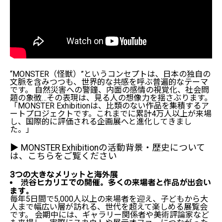
“MONSTER（怪獣）”というコンセプトは、日本の独自の
文脈を含みつつも、世界的な共感を呼ぶ普遍的なテーマ
です。 自然災害への警鐘、内面の感情の視覚化、社会問
題の象徴…その表現は、見る人の想像力を揺さぶります。
「MONSTER Exhibitionは、比類のない作品を集積するア
ートプロジェクトです。これまでに累計4万人以上が来場
し、国際的に評価される企画展へと進化してきまし
た。」
▶︎ MONSTER Exhibitionの活動背景・歴史について
は、
こちら
をご覧ください
3つの大きなメリットと海外展
渋谷ヒカリエでの開催。多くの来場者と作品が出会い
ます。
毎年5日間で5,000人以上の来場者を迎え、子どもから大
人まで幅広い層が訪れる、世代を超えて楽しめる展覧会
です。 会期中には、ギャラリー関係者や美術評論家など