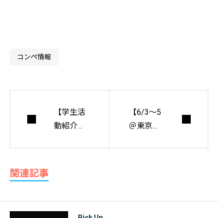
コンペ情報
【学生活
【6/3～5
動紹介】
＠東京】
WA-K.pro
パブリッ
クスペー
スデザイ
関連記事
ンの未来
を世界に
向けて発
Pick Up