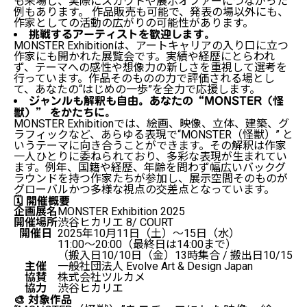
も来場し、実際にスカウトや展示オファーにつながった
例もあります。 作品販売も可能で、発表の場以外にも、
作家としての活動の広がりの可能性があります。
挑戦するアーティストを歓迎します。
MONSTER Exhibitionは、アートキャリアの入り口に立つ
作家にも開かれた展覧会です。実績や経歴にとらわれ
ず、テーマへの感性や想像力の新しさを重視して選考を
行っています。作品そのものの力で評価される場とし
て、あなたの“はじめの一歩”を全力で応援します。
ジャンルも解釈も自由。あなたの“MONSTER（怪
獣）” をかたちに。
MONSTER Exhibitionでは、絵画、映像、立体、建築、グ
ラフィックなど、あらゆる表現で“MONSTER（怪獣）” と
いうテーマに向き合うことができます。その解釈は作家
一人ひとりに委ねられており、多彩な表現が生まれてい
ます。例年、国籍や経歴、年齢を問わず幅広いバックグ
ラウンドを持つ作家たちが参加し、展示空間そのものが
グローバルかつ多様な視点の交差点となっています。
🗓 開催概要
企画展名
MONSTER Exhibition 2025
開催場所
渋谷ヒカリエ 8/ COURT
開催日
2025年10月11日（土）〜15日（水）
11:00〜20:00（最終日は14:00まで）
（搬入日10/10日（金）13時集合 / 搬出日10/15
主催
一般社団法人 Evolve Art & Design Japan
協賛
株式会社ツルカメ
協力
渋谷ヒカリエ
🎨 対象作品