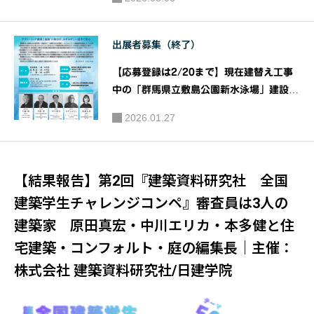
6 ］・企画展』｜トウキョウ建築コレクシ
ョン2026実行委員会
出展者募集（終了）
【応募登録は2/20まで】現在建替え工事
中の「群馬県立敷島公園新水泳場」建設現
場の仮囲いをキャンバスに見立て、デザイ
2026.01.27
ン・アート作品を募集するコンテスト！！
敷島公園新水泳場「仮囲いデザイン・ア
ートコンテスト」｜主催：群馬県 共催：
【結果報告】第2回『建築資料研究社 全国
一般社団法人群馬県建設業協会・群馬県建
設事業協同組合
建築学生チャレンジコンペ』審査員は3人の
建築家 原田真宏・中川エリカ・本多健と住
宅建築・コンフォルト・庭の編集長｜主催：
株式会社 建築資料研究社/日建学院