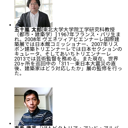
[東北大学大学院工学研究科教授
五十嵐 太郎
（都市・建築学）] 1967年フランス・パリ生ま
れ。2008年 ヴエネツィアビエンナーレ国際建
築展では日本館コミッショナー、2007年リス
ボン建築トリエンナーレでは日本セクションの
キュレータ、そしてあいちトリエンナーレ
2013では芸術監督を務める。また現在、世界
20ヶ所を巡回中の「311―東日本大震災の直
後、建築家はどう対応したか」展の監修を行っ
た。