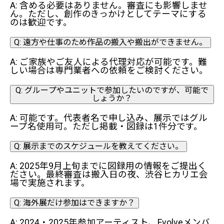
A: 含める必要はありません。審査にも影響しませ
ん。ただし、創作のきっかけとしてテーマにする
のは歓迎です。
Q: 遠方や仕事のため作品の搬入や搬出ができません。
A: ご家族やご友人による代理対応が可能です。難
しい場合は専門業者への依頼をご検討ください。
Q: グループやユニットで参加したいのですが、可能で
しょうか？
A: 可能です。代表者名で申し込み、展示ではグル
ープ名使用可。ただし掲載・図録は1件分です。
Q: 展示までのスケジュールを教えてください。
A: 2025年9月上旬までに図録用の情報をご提出く
ださい。最終審査は搬入日の夜、渋谷ヒカリエ会
場で実施されます。
Q: 海外展だけ参加はできますか？
A: 2024・2025年参加アーティスト、Evolveメンバ