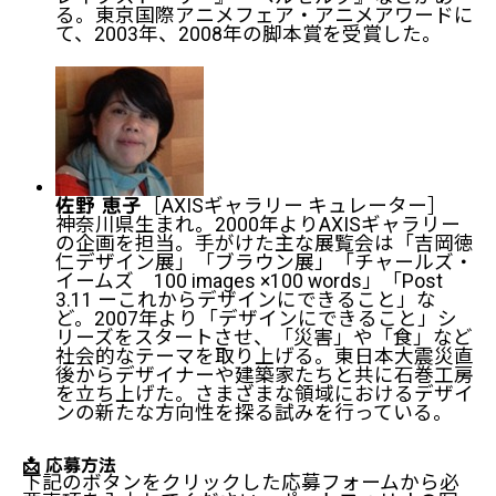
る。東京国際アニメフェア・アニメアワードに
て、2003年、2008年の脚本賞を受賞した。
［AXISギャラリー キュレーター］
佐野 恵子
神奈川県生まれ。2000年よりAXISギャラリー
の企画を担当。手がけた主な展覧会は「吉岡徳
仁デザイン展」「ブラウン展」「チャールズ・
イームズ 100 images ×100 words」「Post
3.11 ーこれからデザインにできること」な
MONSTER Exhibition 2025 公募情報
ど。2007年より「デザインにできること」シ
リーズをスタートさせ、「災害」や「食」など
FAQ（応募前にお読みください）
社会的なテーマを取り上げる。東日本大震災直
後からデザイナーや建築家たちと共に石巻工房
を立ち上げた。さまざまな領域におけるデザイ
ンの新たな方向性を探る試みを行っている。
📩 応募方法
下記のボタンをクリックした応募フォームから必