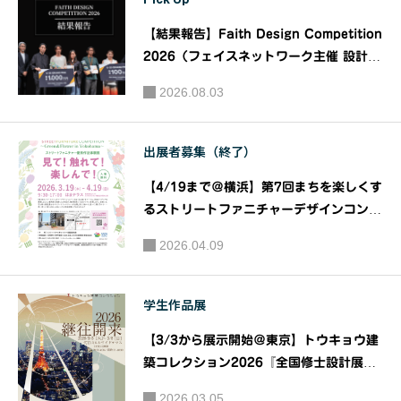
信——オル
ガテック
【結果報告】Faith Design Competition
東京、20
2026（フェイスネットワーク主催 設計デ
ザインコンペティション）｜主催：株式会
25年6月
2026.08.03
社フェイスネットワーク
に再び開
催︕｜ケ
出展者募集（終了）
ルンメッ
セ、日本
【4/19まで＠横浜】第7回まちを楽しくす
オフィス
るストリートファニチャーデザインコンペ
家具協会
ティション ～Green & Flower In Yoko
2026.04.09
hama～ ストリートファニチャー優秀作品
（JOIF
体験展 「見て！触れて！楽しんで！」｜
A）
主催：ストリートファニチャーコンペ運営
学生作品展
委員会
【3/3から展示開始＠東京】トウキョウ建
築コレクション2026『全国修士設計展
［公開審査 3/7 ］・論文展［公開審査 3/
2026.03.05