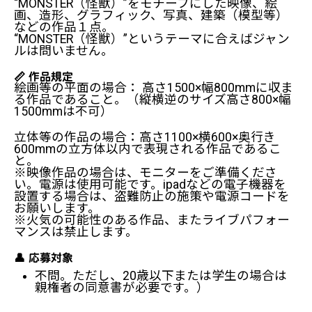
“MONSTER（怪獣）”をモチーフにした映像、絵
画、造形、グラフィック、写真、建築（模型等）
などの作品１点。
“MONSTER（怪獣）”というテーマに合えばジャン
ルは問いません。
📏 作品規定
絵画等の平面の場合： 高さ1500×幅800mmに収ま
る作品であること。（縦横逆のサイズ高さ800×幅
1500mmは不可）
立体等の作品の場合：高さ1100×横600×奥行き
600mmの立方体以内で表現される作品であるこ
と。
※映像作品の場合は、モニターをご準備くださ
い。電源は使用可能です。ipadなどの電子機器を
設置する場合は、盗難防止の施策や電源コードを
お願いします。
※火気の可能性のある作品、またライブパフォー
マンスは禁止します。
👤 応募対象
不問。ただし、20歳以下または学生の場合は
親権者の同意書が必要です。）