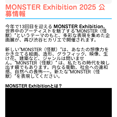
MONSTER Exhibition 2025 公
募情報
今年で13回目を迎える
。
MONSTER Exhibition
世界中のアーティストを魅了する“MONSTER（怪
獣）”というテーマのもと、多彩な表現を集めた企
画展が、再び渋谷ヒカリエで開催されます。
新しい“MONSTER（怪獣）”は、あなたの想像力を
かき立てる絵画、造形、グラフィック、映像、生
け花、建築など、ジャンルは問いませ
ん。“MONSTER（怪獣）” は、私たちの時代を映し
出す鏡でもあります。内なる衝動、社会への違和
感、自然への畏怖——。新たな“MONSTER（怪
獣）”を表現してください。
MONSTER Exhibitionとは？