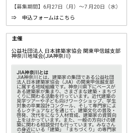
【募集期間】6月27日（月）～7 月20日（水）
⇒ 申込フォームはこちら
主催
公益社団法人 日本建築家協会 関東甲信越支部
神奈川地域会(JIA神奈川)
JIA神奈川とは
JIA神奈川とは、建築家の集団である公益社団
法人日本建築家協会（JIA）の関東甲信越支部
に属する地域組織です。神奈川県下にベースが
ある建築家が集まり、さまざまな建築・まちづ
くりに関わる活動を行っています。近代建築の
見学ツアーや子ども向けワークショップ、学生
対象の卒業設計コンクール、そして専門家によ
るレクチュアなどを通じて、建築文化の普及・
啓発、次代をになう人材育成、建築家の資質向
上をはかっています。また、一般の方向けの建
築に関わる相談受付も行っています。みなさん
の身近にいる「建築」「まちづくり」の専門家