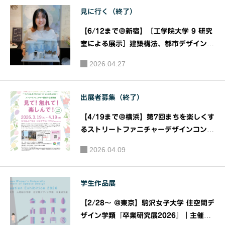
見に行く（終了）
｜JIA 関
東甲信越
【6/12まで＠新宿】［工学院大学 9 研究
支部 住宅
室による展示］建築構法、都市デザイン、
部会
住環境、ランドスケープ、インテリアデザ
2026.04.27
イン、保存・再生などをテーマに、週替わ
りのリレー形式で『ARCHITECTURE W
EEKS 2026』｜主催：工学院大学建築学
出展者募集（終了）
部
【4/19まで＠横浜】第7回まちを楽しくす
るストリートファニチャーデザインコンペ
ティション ～Green & Flower In Yoko
2026.04.09
hama～ ストリートファニチャー優秀作品
体験展 「見て！触れて！楽しんで！」｜
主催：ストリートファニチャーコンペ運営
学生作品展
委員会
【2/28〜 @東京】駒沢女子大学 住空間デ
ザイン学類『卒業研究展2026』｜主催：