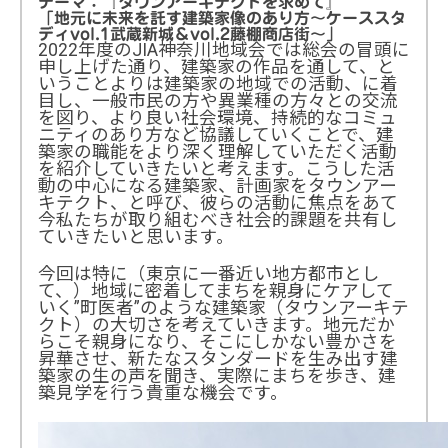
テーマ：『タウンアーキテクトを求めて』
「地元に未来を託す建築家像のあり方〜ケーススタ
ディvol.1武蔵新城＆vol.2藤棚商店街〜」
2022年度のJIA神奈川地域会では総会の冒頭に
申し上げた通り、建築家の作品を通して、と
いうことよりは建築家の地域での活動、に着
目し、一般市民の方や異業種の方々との交流
を図り、より良い社会環境、持続的なコミュ
ニティのあり方など協議していくことで、建
築家の職能をより深く理解していただく活動
を紹介していきたいと考えます。こうした活
動の中心になる建築家、計画家をタウンアー
キテクト、と呼び、彼らの活動に焦点をあて
今私たちが取り組むべき社会的課題を共有し
ていきたいと思います。
今回は特に（東京に一番近い地方都市とし
て、）地域に密着してまちを親身にケアして
いく”町医者”のような建築家（タウンアーキテ
クト）の大切さを考えていきます。地元だか
らこそ親身になり、そこにしかない豊かさを
昇華させ、新たなスタンダードを生み出す建
築家の生の声を聞き、実際にまちを歩き、建
築見学を行う貴重な機会です。