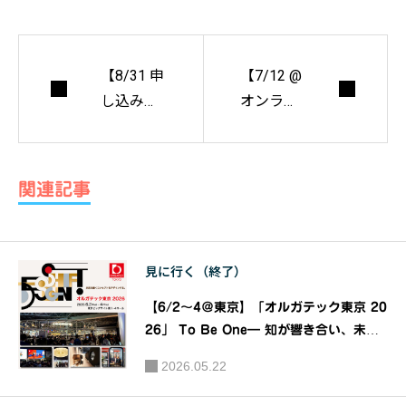
【8/31 申
【7/12 @
し込み締
オンライ
切】『ラ
ン】［7
イセンス
月住宅部
ガイドブ
会の日特
関連記事
ック・デ
別企画］
ザインコ
『小さな
ンペ』
建築の構
見に行く（終了）
造デザイ
ンを考え
【6/2～4＠東京】「オルガテック東京 20
る』山田
26」 To Be One― 知が響き合い、未来
が始まる。―｜主催：ケルンメッセ、日本
憲明氏 オ
2026.05.22
オフィス家具協会（JOIFA）
ンライン
セミナー