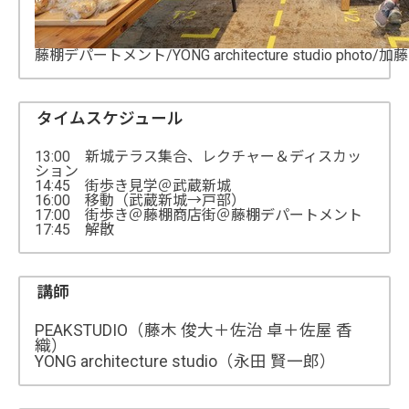
藤棚デパートメント/YONG architecture studio photo/加
タイムスケジュール
13:00 新城テラス集合、レクチャー＆ディスカッ
ション
14:45 街歩き見学＠武蔵新城
16:00 移動（武蔵新城→戸部）
17:00 街歩き＠藤棚商店街＠藤棚デパートメント
17:45 解散
講師
PEAKSTUDIO（藤木 俊大＋佐治 卓＋佐屋 香
織）
YONG architecture studio（永田 賢一郎）