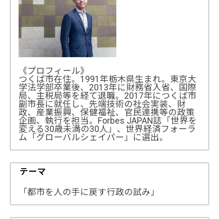
《プロフィール》
つくば市在住。1991年栃木県生まれ。東京大
学法学部卒業後、2013年に財務省入省、国際
局、主税局等を経て退職。2017年につくば市
副市長に就任し、先端技術の社会実装、財
政、産業振興、保健福祉、官民連携等の政策
企画、執行を担当。Forbes JAPAN誌「世界を
変える30歳未満の30人」、世界経済フォーラ
ム「グローバルシェイパー」に選出。
テーマ
「都市を人の手に戻す行政の試み」