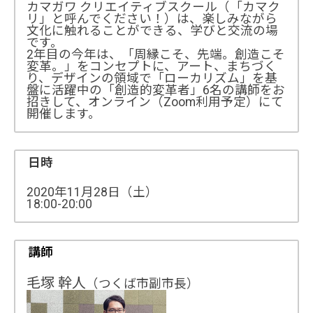
カマガワ クリエイティブスクール（「カマク
リ」と呼んでください！）は、楽しみながら
文化に触れることができる、学びと交流の場
です。
2年目の今年は、「周縁こそ、先端。創造こそ
変革。」をコンセプトに、アート、まちづく
り、デザインの領域で「ローカリズム」を基
盤に活躍中の「創造的変革者」6名の講師をお
招きして、オンライン（Zoom利用予定）にて
開催します。
日時
2020年11月28日（土）
18:00-20:00
講師
毛塚 幹人
（つくば市副市長）