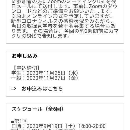
※参加者の方にZoomのミーティングURLを後
日メールにて送付します。事前にZoomのダウ
ンロードなどのご準備をお願いいたします。
※原則オンライン形式を予定していますが、
新型コロナウィルスの感染状況をみながら、
当日の収録見学者を若干名募集する場合もあ
ります。 その場合は、各回の約2週間前にカマ
クリのSNSで告知します。
お申し込み
【申込締切】
学生：2020年11月25日（水）
一般：2020年11月27日（金）
⇒ お申込みはこちら
スケジュール（全6回）
■第1回
日時：2020年9月19日（土）18:00-20:00