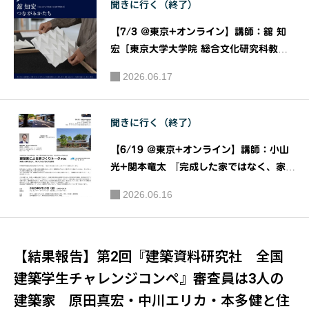
聞きに行く（終了）
【7/3 @東京+オンライン】講師：舘 知
宏［東京大学大学院 総合文化研究科教
授］ 『つながるかたち』［JIAトーク202
2026.06.17
6］｜主催：JIA関東甲信越支部 JIAトー
ク実行委員会
聞きに行く（終了）
【6/19 @東京+オンライン】講師：小山
光+関本⻯太 『完成した家ではなく、家づ
くりのプロセスを語る』［建築家による家
2026.06.16
づくりトーク＃01］｜公益社団法人 日本
建築家協会（JIA）関東甲信越支部 住宅部
会
【結果報告】第2回『建築資料研究社 全国
建築学生チャレンジコンペ』審査員は3人の
建築家 原田真宏・中川エリカ・本多健と住