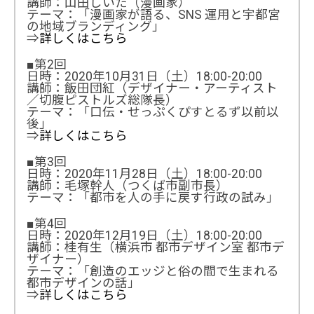
講師：山田しいた（漫画家）
テーマ：「漫画家が語る、SNS 運用と宇都宮
の地域ブランディング」
⇒
詳しくはこちら
■第2回
日時：2020年10月31日（土）18:00-20:00
講師：飯田団紅（デザイナー・アーティスト
／切腹ピストルズ総隊長）
テーマ：「口伝・せっぷくぴすとるず以前以
後」
⇒
詳しくはこちら
■第3回
日時：2020年11月28日（土）18:00-20:00
講師：毛塚幹人（つくば市副市長）
テーマ：「都市を人の手に戻す行政の試み」
■第4回
日時：2020年12月19日（土）18:00-20:00
講師：桂有生（横浜市 都市デザイン室 都市デ
ザイナー）
テーマ：「創造のエッジと俗の間で生まれる
都市デザインの話」
⇒
詳しくはこちら