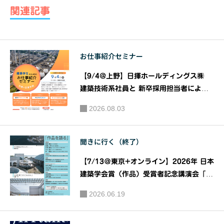
リエイテ
リエイテ
関連記事
ィブスク
ィブスク
ール2020
ール2020
エッ
エッ
お仕事紹介セミナー
ジ・オ
ジ・オ
ブ・クリ
ブ・クリ
【9/4@上野】日揮ホールディングス㈱
エイショ
エイショ
建築技術系社員と 新卒採用担当者による
ン -EDGE
『建築系学生のための お仕事紹介 セミナ
ン -EDGE
2026.08.03
ー』｜共催：日揮ホールディングス株式会
OF CREAT
OF CREAT
社 株式会社建築資料研究社
ION-《第
ION-《第
聞きに行く（終了）
2回》講
4回》講
師：飯田
師：桂有
【7/13＠東京+オンライン】2026年 日本
団紅
生
建築学会賞（作品）受賞者記念講演会「作
品を語る」｜主催：一般社団法人日本建築
2026.06.19
学会