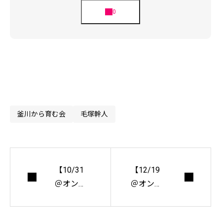
釜川から育む会
毛塚幹人
【10/31
【12/19
＠オンラ
＠オンラ
イン】カ
イン】カ
マガワク
マガワク