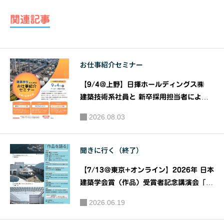
リエイテ
エイティ
関連記事
ィブスク
ブスクー
ール2020
ル2020
エッ
エッジ・
お仕事紹介セミナー
ジ・オ
オブ・ク
ブ・クリ
リエイシ
【9/4@上野】日揮ホールディングス㈱
エイショ
ョン -EDG
建築技術系社員と 新卒採用担当者による
ン -EDGE
『建築系学生のための お仕事紹介 セミナ
E OF CRE
2026.08.03
ー』｜共催：日揮ホールディングス株式会
OF CREAT
ATION-
社 株式会社建築資料研究社
ION-《第
《第6
聞きに行く（終了）
4回》講
回》講
師：桂有
師：開発
【7/13＠東京+オンライン】2026年 日本
生
好明
建築学会賞（作品）受賞者記念講演会「作
品を語る」｜主催：一般社団法人日本建築
2026.06.19
学会