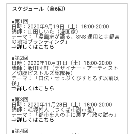
スケジュール（全6回）
■第1回
日時：2020年9月19日（土）18:00-20:00
講師：山田しいた（漫画家）
テーマ：「漫画家が語る、SNS 運用と宇都宮
の地域ブランディング」
⇒
詳しくはこちら
■第2回
日時：2020年10月31日（土）18:00-20:00
講師：飯田団紅（デザイナー・アーティスト
／切腹ピストルズ総隊長）
テーマ：「口伝・せっぷくぴすとるず以前以
後」
⇒
詳しくはこちら
■第3回
日時：2020年11月28日（土）18:00-20:00
講師：毛塚幹人（つくば市副市長）
テーマ：「都市を人の手に戻す行政の試み」
⇒
詳しくはこちら
■第4回