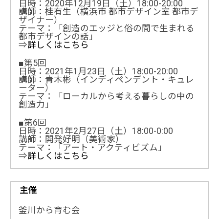
日時：2020年12月19日（土）18:00-20:00
講師：桂有生（横浜市 都市デザイン室 都市デ
ザイナー）
テーマ：「創造のエッジと俗の間で生まれる
都市デザインの話」
⇒
詳しくはこちら
■第5回
日時：2021年1月23日（土）18:00-20:00
講師：青木彬（インディペンデント・キュレ
ーター）
テーマ：「ローカルから考える暮らしの中の
創造力」
■第6回
日時：2021年2月27日（土）18:00-0:00
講師：開発好明（美術家）
テーマ：「アート・アクティビズム」
⇒
詳しくはこちら
主催
釜川から育む会