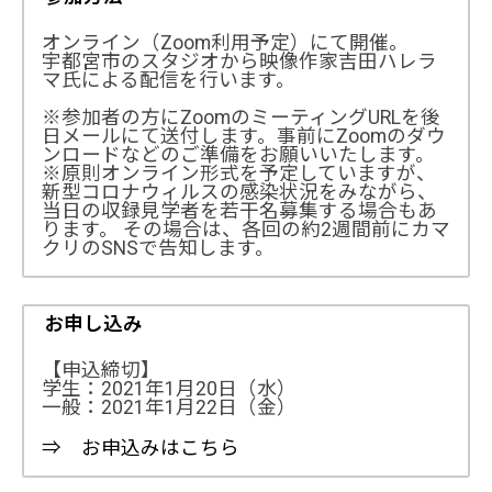
オンライン（Zoom利用予定）にて開催。
宇都宮市のスタジオから映像作家吉田ハレラ
マ氏による配信を行います。
※参加者の方にZoomのミーティングURLを後
日メールにて送付します。事前にZoomのダウ
ンロードなどのご準備をお願いいたします。
※原則オンライン形式を予定していますが、
新型コロナウィルスの感染状況をみながら、
当日の収録見学者を若干名募集する場合もあ
ります。 その場合は、各回の約2週間前にカマ
クリのSNSで告知します。
お申し込み
【申込締切】
学生：2021年1月20日（水）
一般：2021年1月22日（金）
⇒ お申込みはこちら