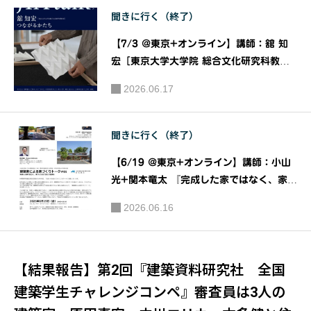
聞きに行く（終了）
【7/3 @東京+オンライン】講師：舘 知
宏［東京大学大学院 総合文化研究科教
授］ 『つながるかたち』［JIAトーク202
2026.06.17
6］｜主催：JIA関東甲信越支部 JIAトー
ク実行委員会
聞きに行く（終了）
【6/19 @東京+オンライン】講師：小山
光+関本⻯太 『完成した家ではなく、家づ
くりのプロセスを語る』［建築家による家
2026.06.16
づくりトーク＃01］｜公益社団法人 日本
建築家協会（JIA）関東甲信越支部 住宅部
会
【結果報告】第2回『建築資料研究社 全国
建築学生チャレンジコンペ』審査員は3人の