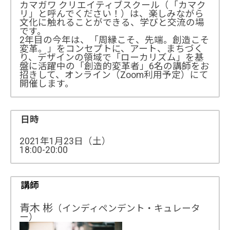
カマガワ クリエイティブスクール（「カマク
リ」と呼んでください！）は、楽しみながら
文化に触れることができる、学びと交流の場
です。
2年目の今年は、「周縁こそ、先端。創造こそ
変革。」をコンセプトに、アート、まちづく
り、デザインの領域で「ローカリズム」を基
盤に活躍中の「創造的変革者」6名の講師をお
招きして、オンライン（Zoom利用予定）にて
開催します。
日時
2021年1月23日（土）
18:00-20:00
講師
青木 彬
（インディペンデント・キュレータ
ー）