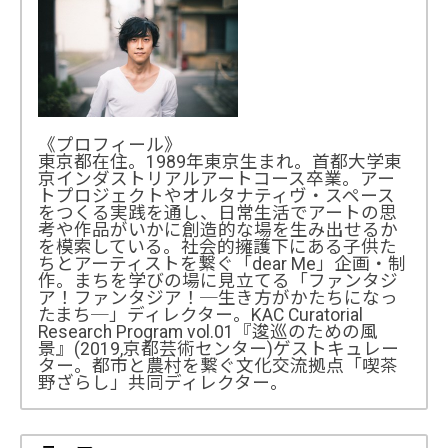
《プロフィール》
東京都在住。1989年東京生まれ。首都大学東
京インダストリアルアートコース卒業。アー
トプロジェクトやオルタナティヴ・スペース
をつくる実践を通し、日常生活でアートの思
考や作品がいかに創造的な場を生み出せるか
を模索している。社会的擁護下にある子供た
ちとアーティストを繋ぐ「dear Me」企画・制
作。まちを学びの場に見立てる「ファンタジ
ア！ファンタジア！─生き方がかたちになっ
たまち─」ディレクター。KAC Curatorial
Research Program vol.01『逡巡のための風
景』(2019,京都芸術センター)ゲストキュレー
ター。都市と農村を繋ぐ文化交流拠点「喫茶
野ざらし」共同ディレクター。