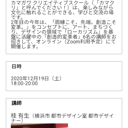
カマガワ クリエイティブスクール（「カマク
リ」と呼んでください！）は、楽しみながら
文化に触れることができる、学びと交流の場
です。
2年目の今年は、「周縁こそ、先端。創造こそ
変革。」をコンセプトに、アート、まちづく
り、デザインの領域で「ローカリズム」を基
盤に活躍中の「創造的変革者」6名の講師をお
招きして、オンライン（Zoom利用予定）にて
開催します。
日時
2020年12月19日（土）
18:00-20:00
講師
桂 有生
（横浜市 都市デザイン室 都市デザイ
ナー）