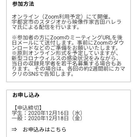
参加方法
オンライン（Zoom利用予定）にて開催。
宇都宮市のスタジオから映像作家吉田ハレラ
マ氏による配信を行います。
※参加者の方にZoomのミーティングURLを後
日メールにて送付します。事前にZoomのダウ
ンロードなどのご準備をお願いいたします。
※原則オンライン形式を予定していますが、
新型コロナウィルスの感染状況をみながら、
当日の収録見学者を若干名募集する場合もあ
ります。 その場合は、各回の約2週間前にカマ
クリのSNSで告知します。
お申し込み
【申込締切】
学生：2020年12月16日（水）
一般：2020年12月18日（金）
⇒ お申込みはこちら