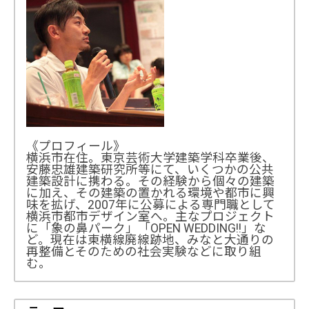
《プロフィール》
横浜市在住。東京芸術大学建築学科卒業後、
安藤忠雄建築研究所等にて、いくつかの公共
建築設計に携わる。その経験から個々の建築
に加え、その建築の置かれる環境や都市に興
味を拡げ、2007年に公募による専門職として
横浜市都市デザイン室へ。主なプロジェクト
に「象の鼻パーク」「OPEN WEDDING!!」な
ど。現在は東横線廃線跡地、みなと大通りの
再整備とそのための社会実験などに取り組
む。