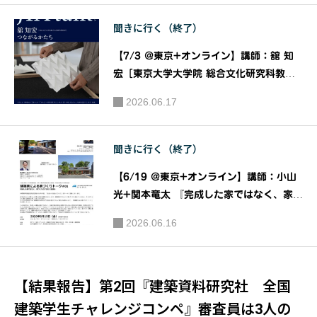
聞きに行く（終了）
【7/3 @東京+オンライン】講師：舘 知
宏［東京大学大学院 総合文化研究科教
授］ 『つながるかたち』［JIAトーク202
2026.06.17
6］｜主催：JIA関東甲信越支部 JIAトー
ク実行委員会
聞きに行く（終了）
【6/19 @東京+オンライン】講師：小山
光+関本⻯太 『完成した家ではなく、家づ
くりのプロセスを語る』［建築家による家
2026.06.16
づくりトーク＃01］｜公益社団法人 日本
建築家協会（JIA）関東甲信越支部 住宅部
会
【結果報告】第2回『建築資料研究社 全国
建築学生チャレンジコンペ』審査員は3人の