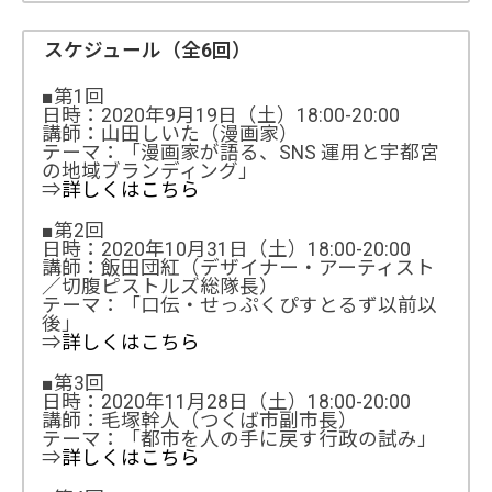
スケジュール（全6回）
■第1回
日時：2020年9月19日（土）18:00-20:00
講師：山田しいた（漫画家）
テーマ：「漫画家が語る、SNS 運用と宇都宮
の地域ブランディング」
⇒
詳しくはこちら
■第2回
日時：2020年10月31日（土）18:00-20:00
講師：飯田団紅（デザイナー・アーティスト
／切腹ピストルズ総隊長）
テーマ：「口伝・せっぷくぴすとるず以前以
後」
⇒
詳しくはこちら
■第3回
日時：2020年11月28日（土）18:00-20:00
講師：毛塚幹人（つくば市副市長）
テーマ：「都市を人の手に戻す行政の試み」
⇒
詳しくはこちら