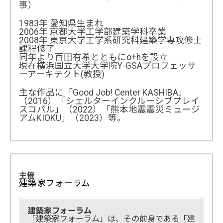
事）
1983年 愛知県生まれ
2006年 京都大学工学部建築学科卒業
2008年 東京大学工学系研究科建築学専攻修士
課程修了
同年より百田有希とともにo+hを設立
現在横浜国立大学大学院Y-GSAプロフェッサ
ーアーキテクト(教授)
主な作品に「Good Job! Center KASHIBA」
（2016）「シェルターインクルーシブプレイ
開催概要
スコパル」（2022）「熊本地震震災ミュージ
登壇者プロフィール
アムKIOKU」（2023）等。
主催
建築家フォーラム
建築家フォーラム
「建築家フォーラム」は、その前身である「建