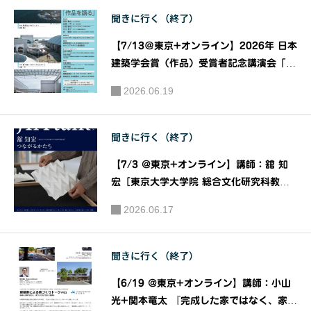
における
究社/日建
聞きに行く（終了）
法適合化
学院
の実務と
【7/13＠東京+オンライン】2026年 日本
可能性』
建築学会賞（作品）受賞者記念講演会「作
［TAAFセ
品を語る」｜主催：一般社団法人日本建築
2026.06.19
ミナー］
学会
｜主催：
一般社団
聞きに行く（終了）
法人 東京
【7/3 @東京+オンライン】講師：舘 知
都建築士
宏［東京大学大学院 総合文化研究科教
事務所協
授］ 『つながるかたち』［JIAトーク202
2026.06.17
会
6］｜主催：JIA関東甲信越支部 JIAトー
ク実行委員会
聞きに行く（終了）
【6/19 @東京+オンライン】講師：小山
光+関本⻯太 『完成した家ではなく、家づ