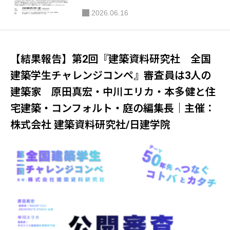
くりのプロセスを語る』［建築家による家
2026.06.16
づくりトーク＃01］｜公益社団法人 日本
建築家協会（JIA）関東甲信越支部 住宅部
会
【結果報告】第2回『建築資料研究社 全国
建築学生チャレンジコンペ』審査員は3人の
建築家 原田真宏・中川エリカ・本多健と住
宅建築・コンフォルト・庭の編集長｜主催：
株式会社 建築資料研究社/日建学院