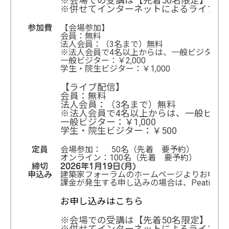
※会場での受講は【先着50名限定】とな
※併せてインターネットによるライブ配信
参加費
【会場参加】
会員：無料
法人会員：（3名まで）無料
※法人会員で4名以上からは、一般ビジター扱い
一般ビジター：￥2,000
学生・院生ビジター：￥1,000
【ライブ配信】
会員：無料
法人会員：（3名まで）無料
※法人会員で4名以上からは、一般ビジター
一般ビジター：￥1,000
学生・院生ビジター：￥500
定員
会場参加： 50名（先着 要予約）
オンライン：100名（先着 要予約）
締切
2026年1月19日(月)
申込み
建築家フォーラムのホームページよりお申込
課金が発生する申し込みの場合は、Peatix
お申し込みはこちら
※会場での受講は【先着50名限定】とな