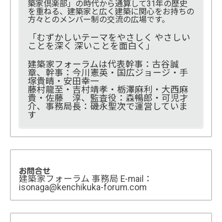
築家倶楽部」の時代から通算して31年の歴史
を重ねる、建築家と広く建築に関心をお持ちの
方々とのメンバー制の交流の広場です。
「むずかしいテーマをやさしく やさしい
ことを深く 深いことを面白く」
建築家フォーラムは代表幹事：古谷誠
章、幹事：今川憲英・国広ジョージ・手
塚貴晴・安田幸一
藤村龍至・吉村靖孝・栃澤麻利・大西麻
貴・佐藤 淳、監査役：森暢郎・可児才
介、事務局長：磯永聖次で運営していま
す
お問合せ
建築家フォーラム 事務局 E-mail：
isonaga@kenchikuka-forum.com