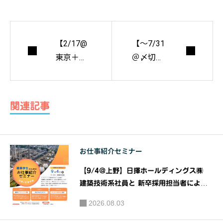
【2/17@
【～7/31
東京＋オ
＠〆切】
ンライ
2027卒書
ン】講
類選考に
師：
通過した
関連記事
（株）再
『エント
生建築研
リーシー
究所代表
ト募集し
お仕事紹介セミナー
取締役
ていま
神本豊秋
す！』 ｜
【9/4@上野】日揮ホールディングス㈱
氏 他 『既
主催：株
建築技術系社員と 新卒採用担当者による
存ストッ
『建築系学生のための お仕事紹介 セミナ
式会社 建
2026.08.03
ー』｜共催：日揮ホールディングス株式会
クの再生
築資料研
社 株式会社建築資料研究社