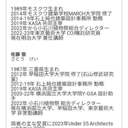
1989年モスクワ生まれ
2014年モスクワ建築学校MARCH大学院 修了
2014-19年石上純也建築設計事務所 勤務
2019年 KASA 共同主宰
2022年から小石川植物祭総合ディレクター
2022-23年東京藝術大学 COI嘱託研究員
現在明治大学 兼任講師
佐藤 敬
さとう けい
1987年 三重県生まれ
2012年 早稲田大学大学院 修了(石山修武研究
室)
2012-19年 石上純也建築設計事務所 勤務
2019年 KASA 共同主宰
2020-22年 横浜国立大学大学院Y-GSA 設計助
手
2022年 小石川植物祭 総合ディレクター
現在横浜国立大学、早稲田大学、東京藝術大
学 非常勤講師
両者の主な受賞に2023年Under 35 Architects