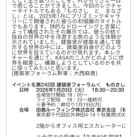
として生き返ったことを、外からでさえ一目
で感じることができました。今回のレクチャ
ータイトルでもある「ものさし と まなざ
し」とは、2025年1月にプリズミックギャラ
リーにて開催された彼らの初個展のタイトル
でもあります。詩的なドローイングと言葉に
よって構成されたその展示では、彼らの紡ぐ
独自の世界の中を浮遊する旅のような体験が
示されていました。建築家が建築を通して提
示する世界の中には、建築家自身がどのよう
に世界を捉えているのかが現れます。本レク
チャーを通じて、KASAの二人がどのように世
界を眼差し、構築しようとしているのかを共
に探ってみたいと思います。
(建築家フォーラム幹事：大西麻貴)
イベント名
第242回 建築家フォーラム＜ ものさし と 
日時
2026年1月20日（火） 18:30～20:30
会場受付開始 18：00～
ライブ配信 18：20～接続可
※要予約：締切り1月19日(月)
会場
田島ルーフィング株式会社 東京支店 （秋葉原
東京都千代田区外神田4-14-1 秋葉原UDX南ウ
2階からオフィス用エスカレーターにて5