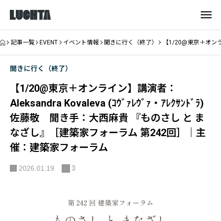
記事一覧
EVENT
イベント情報
聞きに行く（終了）
【1/20@東京＋オンラ
聞きに行く（終了）
【1/20@東京＋オンライン】講演者：
Aleksandra Kovaleva (ｺｳﾞｧﾚｳﾞｧ・ｱﾚｸｻﾝﾄﾞﾗ)
佐藤敬 聞き手：大西麻貴 『ものさし と ま
なざし』［建築家フォーラム 第242回］｜主
催：建築家フォーラム
2026.01.19
3