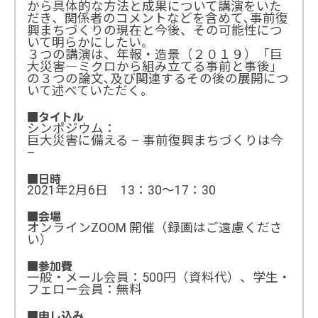
から具体的な方法と成果について講演をいた
だき、関係者のコメントなどを含めて､事前復
興まちづくりの現在と今後、その可能性につ
いて明らかにしたい。
３つの講演は、年報・造景（２０１９）「巨
大災害―ミクロから組み立てる事前と事後」
の３つの論文､及び関連するその後の展開につ
いて述べていただく。
■タイトル
シンポジウム：
巨大災害に備える – 事前復興まちづくりは今
–
■日時
2021年2月6日 13：30～17：30
■会場
オンラインZOOM 開催（録画はご遠慮くださ
い）
■参加費
一般・メール会員：500円（資料代）、学生・
フェロー会員：無料
■申し込み