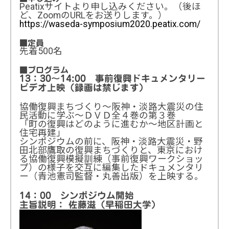
Peatixサイトより申し込みください。（後ほ
ど、ZoomのURLをお送りします。）
https://waseda-symposium2020.peatix.com/
■定員
先着500名
■プログラム
13：30〜14:00 事前復興ドキュメンタリー
ビデオ上映（録画は禁じます）
協働復興まちづくり〜阪神・淡路大震災の住
民活動に学ぶ〜ＤＶＤ全４巻の第３巻
「町の復興はどのように進むか〜地区計画と
住宅再建」
シンポジウムの前に、阪神・淡路大震災・野
田北部鷹取の復興まちづくりと、東京におけ
る協働復興模擬訓練（事前復興ワークショッ
プ）の様子を交互に編集したドキュメンタリ
ー（青池憲司監督・丸善出版）を上映する。
14：00 シンポジウム開始
主旨説明： 佐藤滋（早稲田大学）