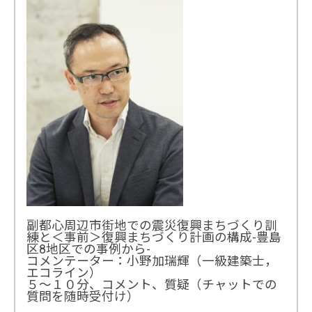
副都心周辺市街地での震災復興まちづくり訓
練と＜事前＞復興まちづくり計画の構成-豊島
区8地区での事例から-
コメンテーター：小野加瑞輝（一級建築士，
エコライン）
５〜１０分、コメント、質疑（チャットでの
質問を随時受付け）