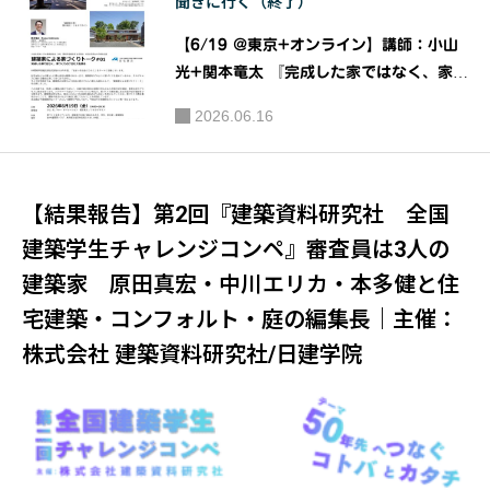
聞きに行く（終了）
【6/19 @東京+オンライン】講師：小山
光+関本⻯太 『完成した家ではなく、家づ
くりのプロセスを語る』［建築家による家
2026.06.16
づくりトーク＃01］｜公益社団法人 日本
建築家協会（JIA）関東甲信越支部 住宅部
会
【結果報告】第2回『建築資料研究社 全国
建築学生チャレンジコンペ』審査員は3人の
建築家 原田真宏・中川エリカ・本多健と住
宅建築・コンフォルト・庭の編集長｜主催：
株式会社 建築資料研究社/日建学院