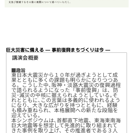
巨大災害に備える — 事前復興まちづくりは今 —
講演会概要
■趣旨
東日本大震災から１０年が過ぎようとして成
果とともに多くの課題も明らかになりつつあ
る。こうした中､阪神・淡路大震災の復興過程
で語られるようになった「事前復興」は、防
災･減災の中核に据えられようとしている｡そ
れとともに､この言葉は多義的に使われるよう
になり、大きな広がりを持つとともに、経験
も積み重ねられ、本格展開への新たな段階を
迎えている。
本シンポジウムは､首都直下地震、東海東南海
巨大地震等を想定して先進的に取り組まれて
きた事例を取り上げ、その推進者である３人