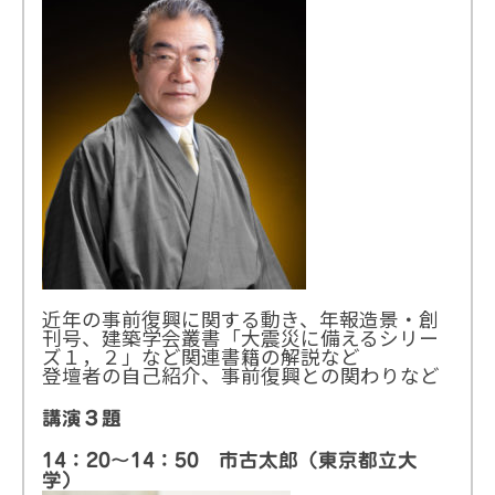
近年の事前復興に関する動き、年報造景・創
刊号、建築学会叢書「大震災に備えるシリー
ズ１，２」など関連書籍の解説など
登壇者の自己紹介、事前復興との関わりなど
講演３題
14：20〜14：50 市古太郎（東京都立大
学）