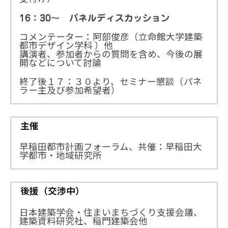
16：30〜 パネルディスカッション
コメンテーター：阿部俊彦（立命館大学建築
都市デザイン学科 ）他
講演者、参加者からの質問を含め、今後の展
開などについて討論
終了後１７：３０より、セミナー懇談（パネ
ラー主及び参加希望者）
主催
早稲田都市計画フォーラム、共催：早稲田大
学都市・地域研究所
後援（交渉中）
日本建築学会・住まいまちづくり支援会議、
建築資料研究社、稲門建築会他