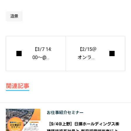
造景
【3/7 14:
【2/15＠
00〜@オ
オンライ
ンライン
ン】建築
配信】せ
家 重松健
んだいデ
×The Hum
関連記事
ザインリ
an Miracle
ーグ2021
株式会社
卒業設
代表取締
お仕事紹介セミナー
計日本一
役 小橋賢
決定戦
児 「東京
【9/4@上野】日揮ホールディングス㈱