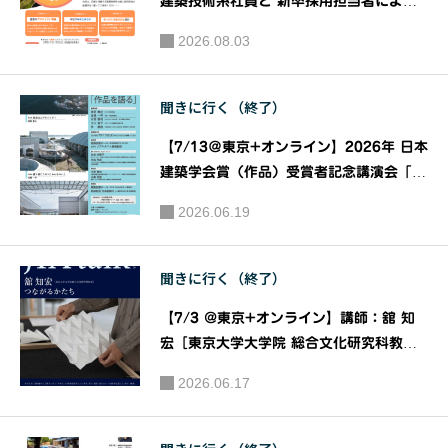
のワクワ
建築技術系社員と 新卒採用担当者による
『建築系学生のための お仕事紹介 セミナ
クする未
2026.08.03
ー』｜共催：日揮ホールディングス株式会
来を考え
社 株式会社建築資料研究社
る」 prod
聞きに行く（終了）
uced by
シティラ
【7/13＠東京+オンライン】2026年 日本
ボ東京
建築学会賞（作品）受賞者記念講演会「作
品を語る」｜主催：一般社団法人日本建築
2026.06.19
学会
聞きに行く（終了）
【7/3 @東京+オンライン】講師：舘 知
宏［東京大学大学院 総合文化研究科教
授］ 『つながるかたち』［JIAトーク202
2026.06.17
6］｜主催：JIA関東甲信越支部 JIAトー
ク実行委員会