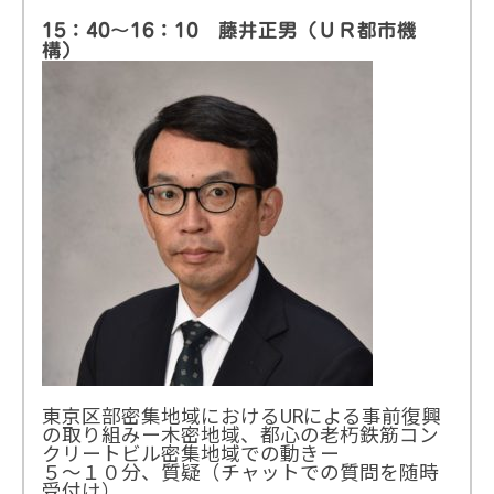
15：40〜16：10 藤井正男（ＵＲ都市機
構）
東京区部密集地域におけるURによる事前復興
の取り組みー木密地域、都心の老朽鉄筋コン
クリートビル密集地域での動きー
５〜１０分、質疑（チャットでの質問を随時
受付け）