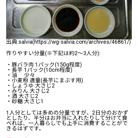
出典:salvia(https://wg-salvia.com/archives/46861/)
作りやすい分量(※下記は約2～3人分):
・豚バラ肉 1パック(150g程度)
・長芋 1パック(10cm程度)
・油 少々
・小麦粉 適量(長芋にまぶす用)
・しょうゆ 大さじ2
・みりん 大さじ2
・酒 大さじ2
・砂糖 大さじ1
1人分としては多めの分量ですが、2日分のおかず
としたり、半分はお弁当に入れたりして分けて食
べれば、一人暮らしでも上手に消費することがで
きるはずです。