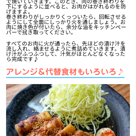
で焼いていきます。このとき、肉の巻き終わりを
下にするように並べると、お肉がはがれるのを防
げますよ。
巻き終わりがしっかりくっついたら、回転させる
ようにして全面にしっかり火を通しましょう。お
肉に焼き色が付いたら、余分な油をキッチンペー
パーで拭き取ってください。
すべてのお肉に火が通ったら、先ほどの漬け汁を
流し入れ、絡ませるように煮詰めていきます。漬
け汁がふつふつして、汁気がほとんどなくなった
ら完成です♪
アレンジ＆代替食材もいろいろ♪