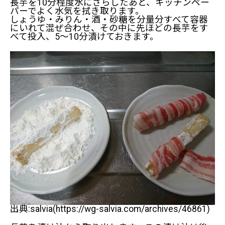
長芋を10分程度水にさらしたあと、キッチンペー
パーでよく水気を拭き取ります。
しょうゆ・みりん・酒・砂糖を分量分すべて容器
にいれて混ぜ合わせ、その中に先ほどの長芋をす
べて投入、5～10分漬けておきます。
出典:salvia(https://wg-salvia.com/archives/46861)