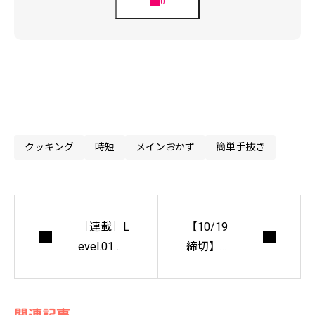
クッキング
時短
メインおかず
簡単手抜き
［連載］L
【10/19
evel.01
締切】コ
『紙を自
クヨデザ
立させる
インアワ
には？』
ード2021
関連記事