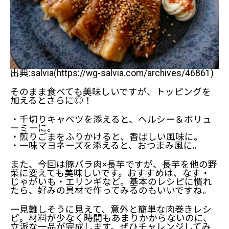
長芋と豚バラの肉巻きの材料
作り方
アレンジ＆代替食材もいろいろ♪
出典:salvia(https://wg-salvia.com/archives/46861)
そのまま食べても美味しいですが、トッピングを
加えるとさらに◎！
・千切りキャベツを添えると、ヘルシー＆ボリュ
ーミーに。
・煎りごまをふりかけると、香ばしい風味に。
・一味マヨネーズを添えると、おつまみ風に。
また、今回は豚バラ肉×長芋ですが、長芋を他の野
菜に変えても美味しいです。おすすめは、なす・
じゃがいも・エリンギなど。基本のレシピに慣れ
たら、好みの具材で作ってみるのもいいですね。
一見難しそうに見えて、意外と簡単な肉巻きレシ
ピ。材料が少なく時間もあまりかからないのに、
立派な一品が完成します。ぜひチャレンジしてみ