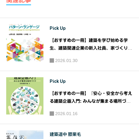
｜建築を
もっと知
りたくな
Pick Up
るRPG型
プログラ
【おすすめの一冊】建築を学び始める学
ム「けん
生、建築関連企業の新入社員、家づくりを
ちくのた
考えている人、もう一度建築を学び直した
2026.01.30
い人へ。よい学びと実践のためのガイド。
ね」｜本
『建築を学ぶためのパターン・ランゲー
多健
ジ』｜著者： 山野大星 , 渡邉秀樹 , 小林
Pick Up
猛 発行：丸善出版
【おすすめの一冊】『安心・安全から考え
る建築企画入門: みんなが集まる場所づく
り』｜著者：一般社団法人 日本建築学会
2026.01.16
編 発行：丸善出版
建築道中 膝栗毛