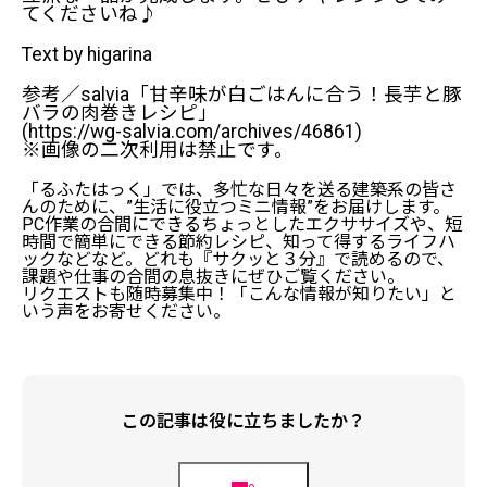
てくださいね♪
Text by higarina
参考／salvia「甘辛味が白ごはんに合う！長芋と豚
バラの肉巻きレシピ」
(https://wg-salvia.com/archives/46861)
※画像の二次利用は禁止です。
「るふたはっく」では、多忙な日々を送る建築系の皆さ
んのために、”生活に役立つミニ情報”をお届けします。
PC作業の合間にできるちょっとしたエクササイズや、短
時間で簡単にできる節約レシピ、知って得するライフハ
ックなどなど。どれも『サクッと３分』で読めるので、
課題や仕事の合間の息抜きにぜひご覧ください。
リクエストも随時募集中！「こんな情報が知りたい」と
いう声をお寄せください。
この記事は役に立ちましたか？