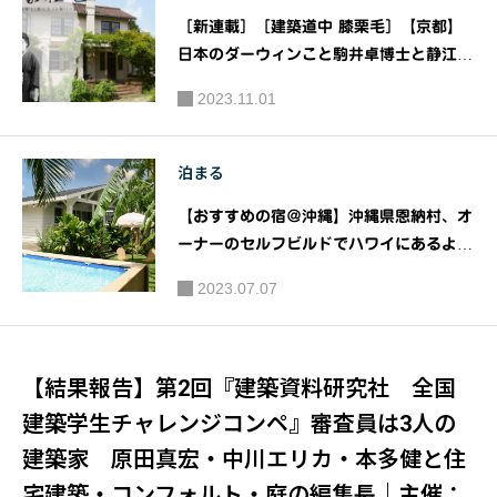
［新連載］［建築道中 膝栗毛］【京都】
日本のダーウィンこと駒井卓博士と静江夫
人の暮らした家 京都市指定有形文化財
2023.11.01
「駒井家住宅」（駒井卓・静江記念館）｜
（公財）日本ナショナルトラスト
泊まる
【おすすめの宿＠沖縄】沖縄県恩納村、オ
ーナーのセルフビルドでハワイにあるよう
な家を忠実に創り上げた一棟貸ホテル「T
2023.07.07
he Guava Shack」が、夏に向けてガー
デンプールをオープン！
【結果報告】第2回『建築資料研究社 全国
建築学生チャレンジコンペ』審査員は3人の
建築家 原田真宏・中川エリカ・本多健と住
宅建築・コンフォルト・庭の編集長｜主催：