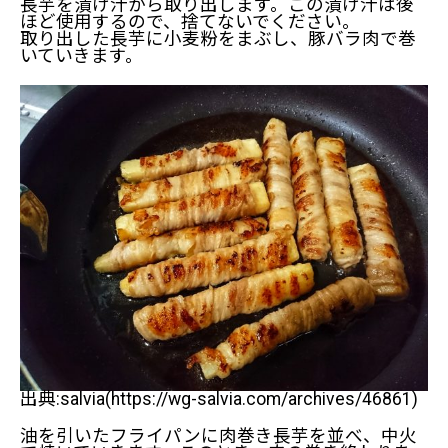
長芋を漬け汁から取り出します。この漬け汁は後
ほど使用するので、捨てないでください。
取り出した長芋に小麦粉をまぶし、豚バラ肉で巻
いていきます。
出典:salvia(https://wg-salvia.com/archives/46861)
油を引いたフライパンに肉巻き長芋を並べ、中火