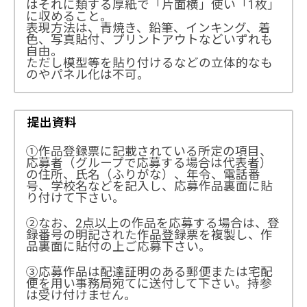
はそれに類する厚紙で「片面横」使い「1枚」
に収めること。
表現方法は、青焼き、鉛筆、インキング、着
色、写真貼付、プリントアウトなどいずれも
自由。
ただし模型等を貼り付けるなどの立体的なも
のやパネル化は不可。
提出資料
①作品登録票に記載されている所定の項目、
応募者（グループで応募する場合は代表者）
の住所、氏名（ふりがな）、年令、電話番
号、学校名などを記入し、応募作品裏面に貼
り付けて下さい。
②なお、2点以上の作品を応募する場合は、登
録番号の明記された作品登録票を複製し、作
品裏面に貼付の上ご応募下さい。
③応募作品は配達証明のある郵便または宅配
便を用い事務局宛てに送付して下さい。持参
は受け付けません。