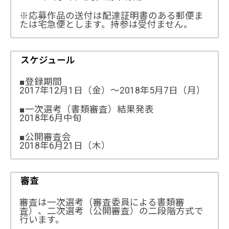
※応募作品の送付は配達証明書のある郵便ま
たは宅急便とします。持参は受付ません。
スケジュール
■登録期間
2017年12月1日（金）～2018年5月7日（月）
■一次選考（書類審査）結果発表
2018年6月中旬
■公開審査会
2018年6月21日（木）
審査
審査は一次選考（審査委員による書類審
査）、二次選考（公開審査）の二段階方式で
行います。