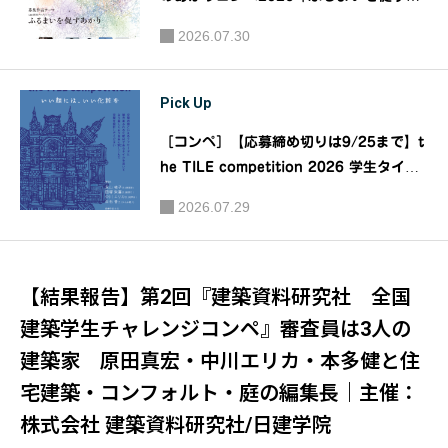
かり」｜主催：公益社団法人日本建築家協
2026.07.30
会 ・ 大光電機株式会社
Pick Up
［コンペ］【応募締め切りは9/25まで】t
he TILE competition 2026 学生タイル
デザインコンペ「いい顔には、いい化粧
2026.07.29
を」｜主催：CERASTA 2026実行委員会
【結果報告】第2回『建築資料研究社 全国
建築学生チャレンジコンペ』審査員は3人の
建築家 原田真宏・中川エリカ・本多健と住
宅建築・コンフォルト・庭の編集長｜主催：
株式会社 建築資料研究社/日建学院