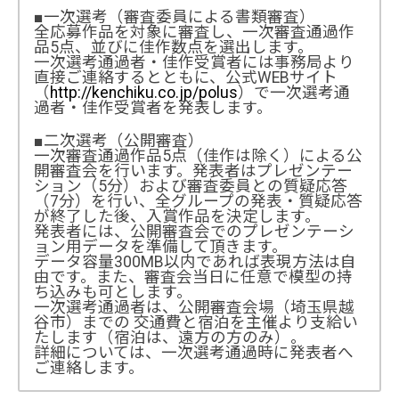
■一次選考（審査委員による書類審査）
全応募作品を対象に審査し、一次審査通過作
品5点、並びに佳作数点を選出します。
一次選考通過者・佳作受賞者には事務局より
直接ご連絡するとともに、公式WEBサイト
（
http://kenchiku.co.jp/polus
）で一次選考通
過者・佳作受賞者を発表します。
■二次選考（公開審査）
一次審査通過作品5点（佳作は除く）による公
開審査会を行います。発表者はプレゼンテー
ション（5分）および審査委員との質疑応答
（7分）を行い、全グループの発表・質疑応答
が終了した後、入賞作品を決定します。
発表者には、公開審査会でのプレゼンテーシ
ョン用データを準備して頂きます。
データ容量300MB以内であれば表現方法は自
由です。また、審査会当日に任意で模型の持
ち込みも可とします。
一次選考通過者は、公開審査会場（埼玉県越
谷市）までの 交通費と宿泊を主催より支給い
たします（宿泊は、遠方の方のみ）。
詳細については、一次選考通過時に発表者へ
ご連絡します。