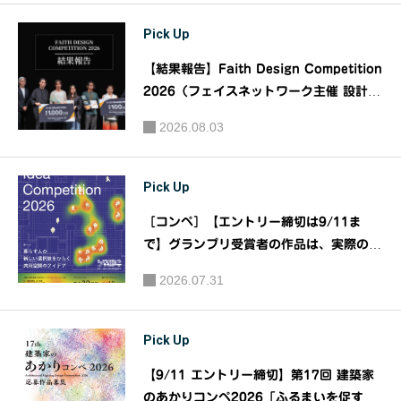
木造モダ
出来事」
Pick Up
ニズム建
築－
【結果報告】Faith Design Competition
2026（フェイスネットワーク主催 設計デ
ザインコンペティション）｜主催：株式会
2026.08.03
社フェイスネットワーク
Pick Up
［コンペ］【エントリー締切は9/11ま
で】グランプリ受賞者の作品は、実際の物
件での実装に挑戦！！『大阪ガス都市開発
2026.07.31
URBANEXアイデアコンペティション20
26』｜主催：大阪ガス都市開発株式会社
Pick Up
【9/11 エントリー締切】第17回 建築家
のあかりコンペ2026「ふるまいを促すあ