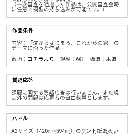
（一次審査を通過した作品は、公開審査会時
に任意で模型の持ち込みが可能です。）
作品条件
内容：「道からはじまる、これからの家」の
テーマに沿った作品
敷地：
コチラより
規模：6軒 構造：木造
質疑応答
課題に関する質疑応答は行いません。また規
定外の問題は応募者の自由裁量とします。
パネル
A2サイズ（420㎜×594㎜）のケント紙あるい