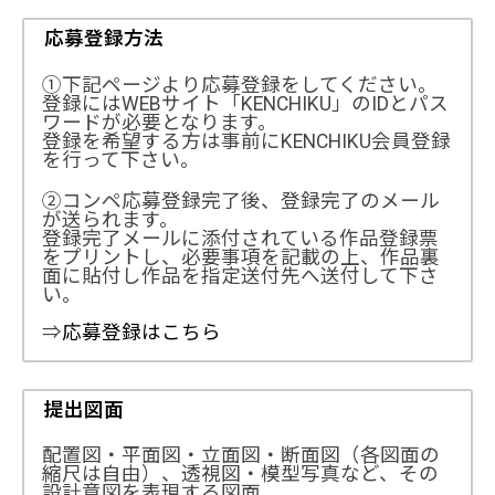
応募登録方法
①下記ページより応募登録をしてください。
登録にはWEBサイト「KENCHIKU」のIDとパス
ワードが必要となります。
登録を希望する方は事前にKENCHIKU会員登録
を行って下さい。
②コンペ応募登録完了後、登録完了のメール
が送られます。
登録完了メールに添付されている作品登録票
をプリントし、必要事項を記載の上、作品裏
面に貼付し作品を指定送付先へ送付して下さ
い。
⇒
応募登録はこちら
提出図面
配置図・平面図・立面図・断面図（各図面の
縮尺は自由）、透視図・模型写真など、その
設計意図を表現する図面。