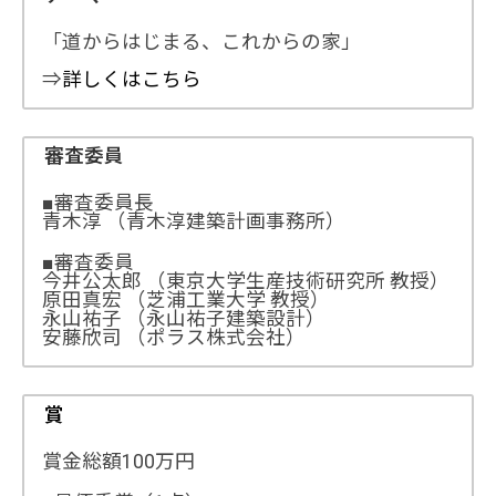
「道からはじまる、これからの家」
⇒
詳しくはこちら
審査委員
■審査委員長
青木淳 （青木淳建築計画事務所）
■審査委員
今井公太郎 （東京大学生産技術研究所 教授）
原田真宏 （芝浦工業大学 教授）
永山祐子 （永山祐子建築設計）
安藤欣司 （ポラス株式会社）
賞
賞金総額100万円