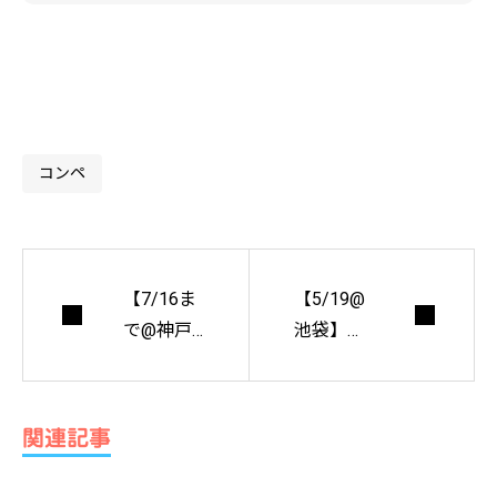
コンペ
【7/16ま
【5/19@
で@神戸
池袋】住
《プレゼ
宅建築講
ントあ
演会 阿
り》】聴
部勤・室
関連記事
竹居－藤
伏次郎
井厚二の
「建築と