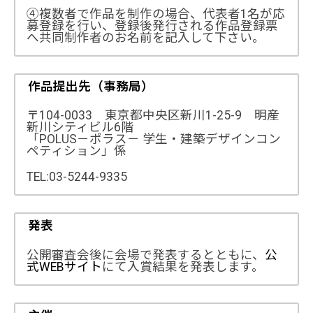
④複数者で作品を制作の場合、代表者1名が応
募登録を行い、登録後発行される作品登録票
へ共同制作者のお名前を記入して下さい。
作品提出先（事務局）
〒104-0033 東京都中央区新川1-25-9 明産
新川シティビル6階
「POLUS－ポラス－ 学生・建築デザインコン
ペティション」係
TEL:03-5244-9335
発表
公開審査会後に会場で発表するとともに、
公
式WEBサイト
にて入賞結果を発表します。