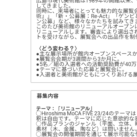
広島市現代美術館は1989年の開館以来
してきました。
同時に、来場者にとっても魅力的な展覧
術』」「新・公募展：Re-Act」「ゲ
ン公募」など、様々なかたちを試みてき
このたび美術館のリニューアルオープンにあわせ
リニューアルします。審査により選出さ
トを受けながら、展覧会への出品作を制
〈どう変わる？〉
●主な展示場所が館内オープンスペース
●展覧会会期が3週間から3か月に。
●5名／組の入選者への活動奨励費が40
●テーマに基づいた応募と展覧会に。
●入選者と美術館がともにつくりあげる
募集内容
テーマ：「リニューアル」
◯Hiroshima MoCA FIVE 23
釈は自由です。テーマに応じた意欲的な
◯作品プランのジャンル（平面、立体、
素材（木、金属、陶など）は問いません
◯展覧会の開催期間を通じて展示可能な