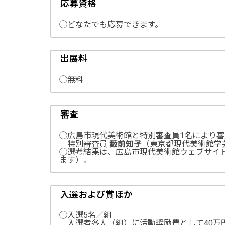
応募資格
◯どなたでも応募できます。
出展料
◯無料
審査
◯広島市現代美術館と特別審査員1名により
特別審査員
（東京都現代美術館学
藪前知子
◯選考結果は、広島市現代美術館ウェブサイト
ます）。
入選および賞ほか
◯入選5名／組
入選者各人（組）に活動奨励費として40万