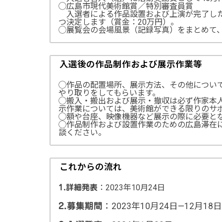
◯広島市現代美術館賞／特別審査員賞
入選者による作品設置および上演が完了した
つ決定します（賞金：20万円）。
◯展覧会の会場風景（記録写真）をまとめて、
入選後の作品制作および展示作業等
◯作品の配置場所、展示方法、その他につい
やり取りをしてもらいます。
◯搬入・搬出および展示・撤収は必ず作家本
示作業については、美術館ができる限りのサ
◯額や台座、映像機器など展示の際に必要と
◯作品制作および設置作業のための広島滞在
談ください。
これからの流れ
：2023年10月24日
1.詳細発表
：2023年10月24日—12月18日
2.募集期間