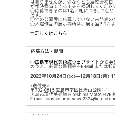
はありませんが、少なくとも展覧会初日
が常時鑑賞できる工夫を検討してくださ
◯応募できるのは1名／組につき、1点
です。
◯他の公募展に応募していない未発表の
◯入選作品の展示場所は、展示室B-1お
⇒
詳しくはこちら
応募方法・期間
◯
広島市現代美術館ウェブサイト
から募
のうえ、必要な書類等をE-Mail また
2023年10月24日(火)—12月18日(月)
<送付先>
〒732-0815 広島市南区比治山公園1-1
広島市現代美術館 Hiroshima MoCA FIVE
E-mail: hiroshimamocafive2324@gmail.c