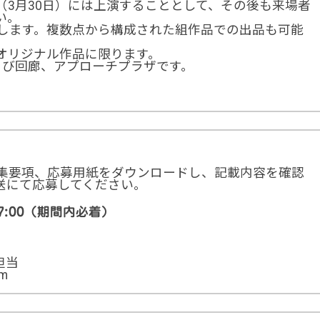
（3月30日）には上演することとして、その後も来場者
い。
とします。複数点から構成された組作品での出品も可能
オリジナル作品に限ります。
よび回廊、アプローチプラザです。
集要項、応募用紙をダウンロードし、記載内容を確認
は郵送にて応募してください。
 17:00（期間内必着）
 担当
om