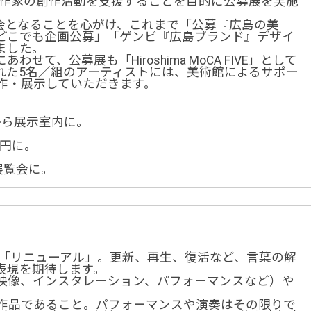
、作家の創作活動を支援することを目的に公募展を実施
会となることを心がけ、これまで「公募『広島の美
ンビどこでも企画公募」「ゲンビ『広島ブランド』デザイ
ました。
て、公募展も「Hiroshima MoCA FIVE」として
れた5名／組のアーティストには、美術館によるサポー
作・展示していただきます。
から展示室内に。
万円に。
展覧会に。
/24のテーマは「リニューアル」。更新、再生、復活など、言葉の解
表現を期待します。
映像、インスタレーション、パフォーマンスなど）や
。
作品であること。パフォーマンスや演奏はその限りで