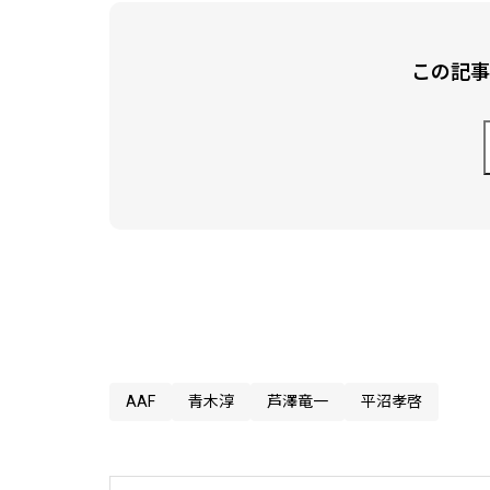
この記事
AAF
青木淳
芦澤竜一
平沼孝啓