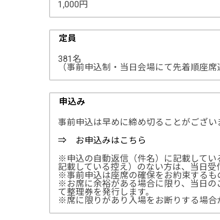
1,000円
定員
381名
（事前申込制・当日会場にて先着順座席
申込み
事前申込は早めに締め切ることがござい
⇒ お申込みはこちら
※申込の自動返信（件名）に記載してい
記載している控え）のない方は、当日受
※事前申込は座席の確保をお約束するも
※お席に余裕がある場合に限り、当日のご
て整理券を発行します。
※席に限りがあり入場をお断りする場合