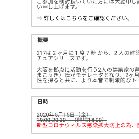
ご参加を検討頂いていた方には大変申し
い申し上げます。
⇒
詳しくはこちらをご確認ください。
概要
217は 2 ヶ月に 1 度 7 時 から、2 
チュアシリーズです。
大阪を拠点に活動を行う2人の建築家の
まこうき）氏がモデレータとなり、2ヶ
性を探ると共に、より本音で刺激的なト
日時
2020年5月15日（金）
19:00-20:30 （開場18:00）
新型コロナウィルス感染拡大防止の為、