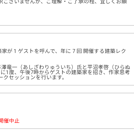
訳ございませんが、ご理解・ご了承の程、宜しくお願
人の建築家が 1 ゲストを呼んで、年に 7 回 開催する建築レク
芦澤竜一（あしざわりゅういち）氏と平沼孝啓（ひらぬ
月に1度、午後7時からゲストの建築家を招き、作家思考
ークセッションを行います。
開催中止