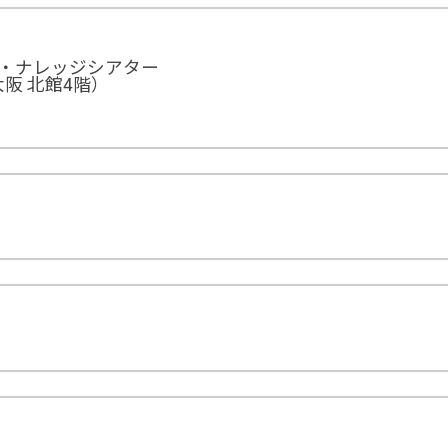
ル・ナレッジシアター
阪 北館4階）
）