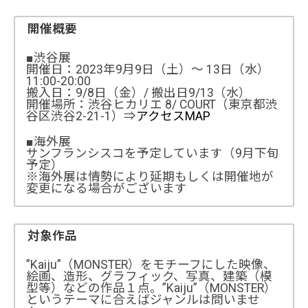
開催概要
■渋谷展
開催日：2023年9月9日（土）〜 13日（水）
11:00-20:00
搬入日：9/8日（金）/ 搬出日9/13（水）
開催場所：渋谷ヒカリエ 8/ COURT（東京都渋
谷区渋谷2-21-1）⇒
アクセスMAP
■海外展
サンフランシスコを予定しています（9月下旬
予定）
※海外展は情勢により延期もしくは開催地が
変更になる場合がございます
対象作品
”Kaiju”（MONSTER）をモチーフにした映像、
絵画、造形、グラフィック、写真、建築（模
型等）などの作品１点。”Kaiju”（MONSTER）
というテーマに合えばジャンルは問いませ