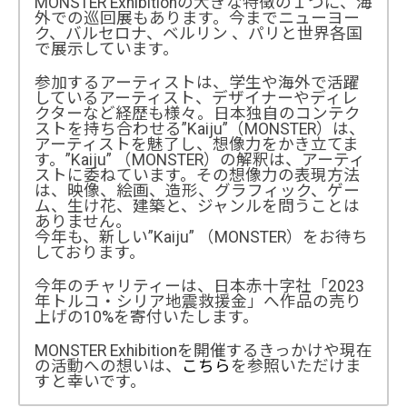
MONSTER Exhibitionの大きな特徴の１つに、海
外での巡回展もあります。今までニューヨー
ク、バルセロナ、ベルリン 、パリと世界各国
で展示しています。
参加するアーティストは、学生や海外で活躍
しているアーティスト、デザイナーやディレ
クターなど経歴も様々。日本独自のコンテク
ストを持ち合わせる”Kaiju”（MONSTER）は、
アーティストを魅了し、想像力をかき立てま
す。”Kaiju” （MONSTER）の解釈は、アーティ
ストに委ねています。その想像力の表現方法
は、映像、絵画、造形、グラフィック、ゲー
ム、生け花、建築と、ジャンルを問うことは
ありません。
今年も、新しい”Kaiju” （MONSTER）をお待ち
しております。
今年のチャリティーは、日本赤十字社「2023
年トルコ・シリア地震救援金」へ作品の売り
上げの10%を寄付いたします。
MONSTER Exhibitionを開催するきっかけや現在
の活動への想いは、
こちら
を参照いただけま
すと幸いです。