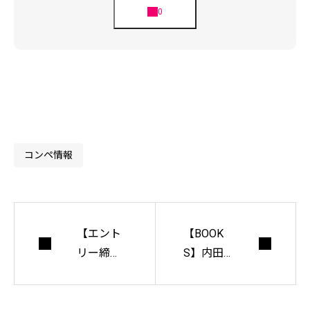
コンペ情報
【エント
【BOOK
リー締切
S】内田
は 8/31ま
均 著「植
で】木の
栽技術