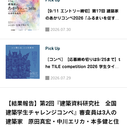
Pick Up
【9/11 エントリー締切】第17回 建築家
のあかりコンペ2026「ふるまいを促すあ
かり」｜主催：公益社団法人日本建築家協
2026.07.30
会 ・ 大光電機株式会社
Pick Up
［コンペ］【応募締め切りは9/25まで】t
he TILE competition 2026 学生タイル
デザインコンペ「いい顔には、いい化粧
2026.07.29
を」｜主催：CERASTA 2026実行委員会
【結果報告】第2回『建築資料研究社 全国
建築学生チャレンジコンペ』審査員は3人の
建築家 原田真宏・中川エリカ・本多健と住