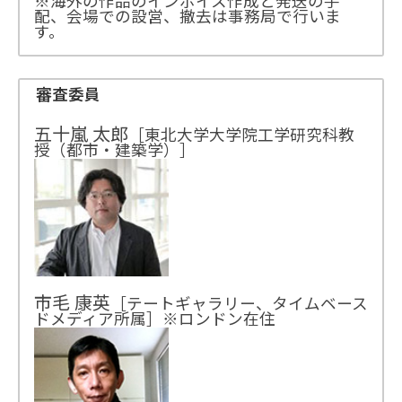
※海外の作品のインボイス作成と発送の手
配、会場での設営、撤去は事務局で行いま
す。
審査委員
五十嵐 太郎
［東北大学大学院工学研究科教
授（都市・建築学）］
市毛 康英
［テートギャラリー、タイムベース
ドメディア所属］※ロンドン在住