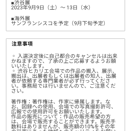
■渋谷展
2023年9月9日（土）〜 13日（水）
■海外展
サンフランシスコを予定（9月下旬予定）
注意事項
◦ 入選決定後に自己都合のキャンセルは出来
かねますので、了承の上ご応募するようお願
いいたします。
◦ 渋谷ヒカリエ会場での作品の搬入、展示、
搬出は、出展者もしくは出展者の知人、出展
者が依頼する専門業者が必ず行ってくださ
い。事務局では行いませんので、ご注意くだ
さい。
著作権：著作権は、作家に帰属します。な
お、図録への使用、会場での写真撮影許可、
広報での使用許可をお願いいたします。
作品の販売について：作品の販売希望の方
は、会場で販売することができます。販売手
数料はありませんが、販売額の10%をその年