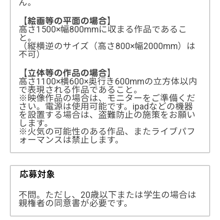
ん。
【絵画等の平面の場合】
高さ1500×幅800mmに収まる作品であるこ
と。
（縦横逆のサイズ（高さ800×幅2000mm）は
不可）
【立体等の作品の場合】
高さ1100×横600×奥行き600mmの立方体以内
で表現される作品であること。
※映像作品の場合は、モニターをご準備くだ
さい。電源は使用可能です。ipadなどの機器
を設置する場合は、盗難防止の施策をお願い
します。
※火気の可能性のある作品、またライブパフ
ォーマンスは禁止します。
応募対象
不問。ただし、20歳以下または学生の場合は
親権者の同意書が必要です。