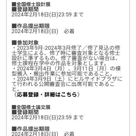
■全国修士設計展
■登録期間
2024年2月18日(日)23:59 まで
■作品提出期限
2024年2月18日(日) 必着
■参加対象
・2023年9月-2024年3月修了／修了見込の修
士学生による、修了時に審査対象となる修士
設計に準ずるもの。修了審査がない場合は、
修士課程在学中の作品を対象とします。
・2024年3月4日（月）、3月11日（月）の模
型搬入・搬出作業に参加可能であること。
・2024年3月9日（土）にヒルサイドプラザに
て行われる公開審査会に出席可能であるこ
と。
《応募登録・詳細はこちら》
■全国修士論文展
■登録期間
2024年2月18日(日)23:59 まで
■作品提出期限
2024年2月18日(日) 必着