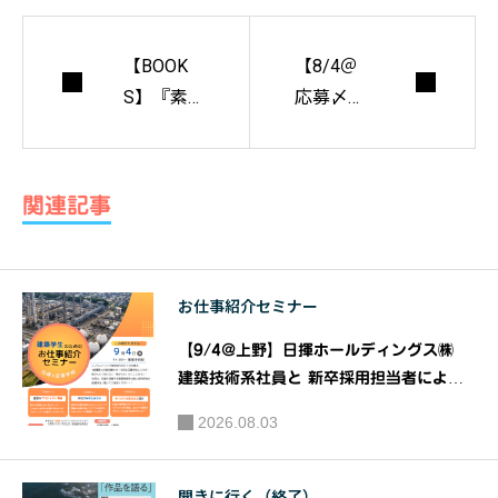
【BOOK
【8/4＠
S】『素
応募〆
材との対
切】2024
話』 セル
高校生が
フビルド
考える
関連記事
の茶室か
「空き不
ら描く24
動産活用
の補助線
コンテス
お仕事紹介セミナー
｜ 企画：
ト」テー
近畿大学
マ『人の
【9/4@上野】日揮ホールディングス㈱
建築学
交流 ～
建築技術系社員と 新卒採用担当者による
部 賛八
『建築系学生のための お仕事紹介 セミナ
街の活力
2026.08.03
ー』｜共催：日揮ホールディングス株式会
会 編
は人の交
社 株式会社建築資料研究社
著：垣田
流を源と
聞きに行く（終了）