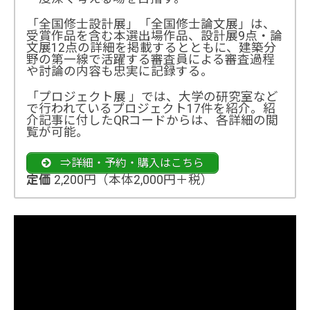
「全国修士設計展」「全国修士論文展」は、
受賞作品を含む本選出場作品、設計展9点・論
文展12点の詳細を掲載するとともに、建築分
野の第一線で活躍する審査員による審査過程
や討論の内容も忠実に記録する。
「プロジェクト展 」では、大学の研究室など
で行われているプロジェクト17件を紹介。紹
介記事に付したQRコードからは、各詳細の閲
覧が可能。
⇒詳細・予約・購入はこちら
2,200円（本体2,000円＋税）
定価