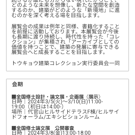
どのような未来を想像し、新たな空間を創造
するのか、建築がどのような「新境地」に進
むのかを深く考える場を目指します。
展覧会の成果は例年と同様、書籍化すること
を前提に活動しております。本展覧会が今後
も長期に渡り持続し、時代性を持った「コレ
クション」が集積され「アーカイブとしての
価値を持つことで、建築の発展に寄与できる
展覧会へと成長することを目指します。
トウキョウ建築コレクション実行委員会一同
会期
■全国修士設計・論文展・企画展《展示》
日時｜2024年3/5(火)～3/10(日)11:00-
19:00（初日は14:00-）
場所｜代官山ヒルサイドテラスF棟/ヒルサイ
ドフォーラム/エキシビションルーム
■全国修士論文展 公開審査
日時｜2024年3/8(金)13:00-18:00