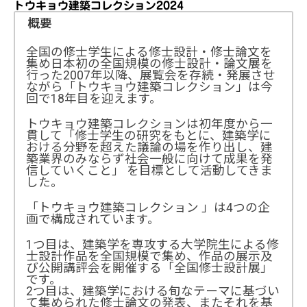
トウキョウ建築コレクション2024
概要
全国の修士学生による修士設計・修士論文を
集め日本初の全国規模の修士設計・論文展を
行った2007年以降、展覧会を存続・発展させ
ながら「トウキョウ建築コレクション」は今
回で18年目を迎えます。
トウキョウ建築コレクションは初年度から一
貫して「修士学生の研究をもとに、建築学に
おける分野を超えた議論の場を作り出し、建
築業界のみならず社会一般に向けて成果を発
信していくこと」 を目標として活動してきま
した。
「トウキョウ建築コレクション 」は4つの企
画で構成されています。
1つ目は、建築学を専攻する大学院生による修
士設計作品を全国規模で集め、作品の展示及
び公開講評会を開催する「全国修士設計展」
です。
2つ目は、建築学における旬なテーマに基づい
て集められた修士論文の発表、またそれを基