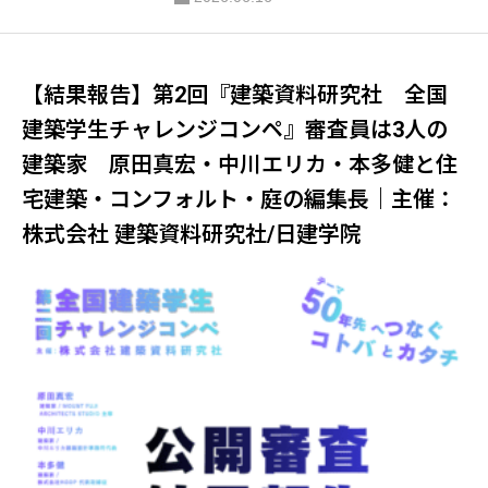
づくりトーク＃01］｜公益社団法人 日本
建築家協会（JIA）関東甲信越支部 住宅部
会
【結果報告】第2回『建築資料研究社 全国
建築学生チャレンジコンペ』審査員は3人の
建築家 原田真宏・中川エリカ・本多健と住
宅建築・コンフォルト・庭の編集長｜主催：
株式会社 建築資料研究社/日建学院