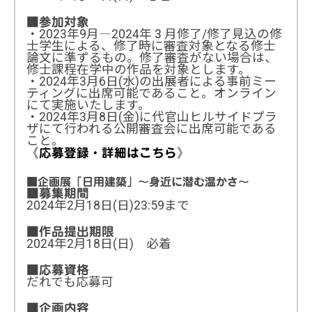
■参加対象
・2023年9月―2024年 3 月修了/修了見込の修
士学生による、修了時に審査対象となる修士
論文に準ずるもの。修了審査がない場合は、
修士課程在学中の作品を対象とします。
・2024年3月6日(水)の出展者による事前ミー
ティングに出席可能であること。オンライン
にて実施いたします。
・2024年3月8日(金)に代官山ヒルサイドプラ
ザにて行われる公開審査会に出席可能である
こと。
《応募登録・詳細はこちら》
■企画展「日用建築」～身近に潜む温かさ～
■募集期間
2024年2月18日(日)23:59まで
■作品提出期限
2024年2月18日(日) 必着
■応募資格
だれでも応募可
■企画内容