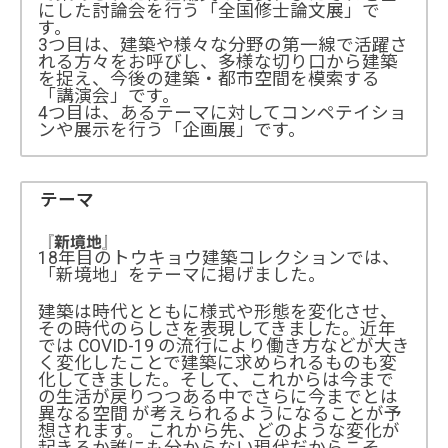
にした討論会を行う「全国修士論文展」で
す。
3つ目は、建築や様々な分野の第一線で活躍さ
れる方々をお呼びし、多様な切り口から建築
を捉え、今後の建築・都市空間を模索する
「講演会」です。
4つ目は、あるテーマに対してコンペテイショ
ンや展示を行う「企画展」です。
テーマ
『新境地』
18年目のトウキョウ建築コレクションでは、
「新境地」をテーマに掲げました。
建築は時代とともに様式や形態を変化させ、
その時代のらしさを表現してきました。近年
では COVID-19 の流行により働き方などが大き
く変化したことで建築に求められるものも変
化してきました。そして、これからは今まで
の生活が戻りつつある中でさらに今までとは
異なる空間 が考えられるようになることが予
想されます。 これから先、どのような変化が
起きるか誰にも分からない現代だからこそ、