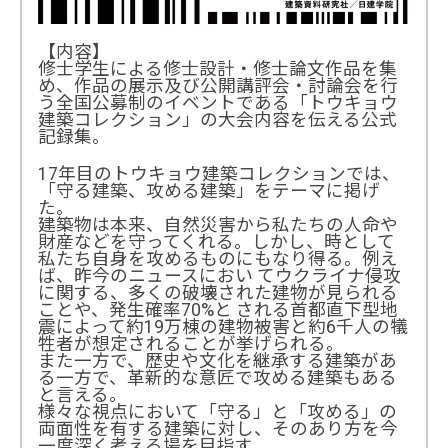
【内容】
修士学生による修士設計・修士論文作品を集
め、作品の展示及び公開講評会・討論会を行
う全国公募制のイベントである「トウキョウ
建築コレクション」の大会内容を伝える公式
記録集。
17年目のトウキョウ建築コレクションでは、
「守る建築、攻める建築」をテーマに掲げ
た。
建築物は本来、自然災害から私たちの人命や
財産などを守ってくれる。しかし、時として
私たち自身を攻めるものにもなり得る。例え
ば、昨今のニュースにおい てウクライナ侵攻
に関する、多くの破壊された建物が見られる
ことや、発生確率70%と される首都直下型地
震によって約19万棟の建物被害と約6千人の犠
牲者が想定されることが挙げられる。
また一方で、歴史や文化を継承する建築があ
る一方で、革新的な意匠で攻める建築もある
と言える。
様々な視点において「守る」と「攻める」の
両面性を有する建築に対し、そのあり方を今
一度深く考える場を目指す。