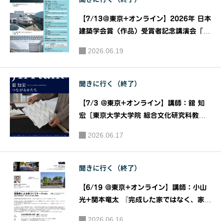
博之＋垣
している
田研究室
～』｜主
【7/13＠東京+オンライン】2026年 日本
発行：建
催：明海
建築学会賞（作品）受賞者記念講演会「作
築資料研
大学不動
品を語る」｜主催：一般社団法人日本建築
2026.06.19
究社
学会
産学部
後援：SU
聞きに行く（終了）
UMO
【7/3 @東京+オンライン】講師：舘 知
宏［東京大学大学院 総合文化研究科教
授］ 『つながるかたち』［JIAトーク202
2026.06.17
6］｜主催：JIA関東甲信越支部 JIAトー
ク実行委員会
聞きに行く（終了）
【6/19 @東京+オンライン】講師：小山
光+関本⻯太 『完成した家ではなく、家づ
くりのプロセスを語る』［建築家による家
2026.06.16