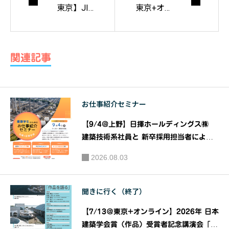
東京】JIA
東京+オ
トーク20
ンライ
22「いま
ン】『第
迫りくる
19回 法政
関連記事
地球危機
大学 大江
を前にし
宏賞 』
て」講
（修士設
お仕事紹介セミナー
師：岩崎
計）公開
駿介（市
講評審査
【9/4@上野】日揮ホールディングス㈱
民活動
会｜主
建築技術系社員と 新卒採用担当者による
家、都市
『建築系学生のための お仕事紹介 セミナ
催：大江
2026.08.03
ー』｜共催：日揮ホールディングス株式会
デザイナ
宏賞選考
社 株式会社建築資料研究社
ー、建築
員会 共
聞きに行く（終了）
家）｜JIA
催：法政
関東甲信
大学大学
【7/13＠東京+オンライン】2026年 日本
越支部 JI
院デザイ
建築学会賞（作品）受賞者記念講演会「作