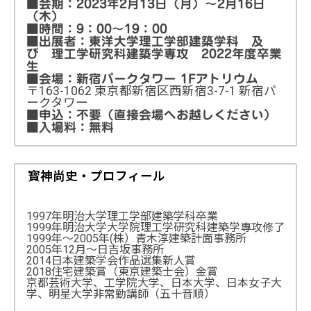
■会期：2023年2月13日（月）～2月16日
（木）
■時間：9：00～19：00
■出展者：東洋大学理工学部建築学科 及
び 理工学研究科建築学専攻 2022年度卒業
生
■会場：新宿パークタワー 1Fアトリウム
〒163-1062 東京都新宿区西新宿3-7-1 新宿パ
ークタワー
■申込：不要（直接会場へお越しください）
■入場料：無料
寳神尚史・プロフィール
1997年明治大学理工学部建築学科卒業
1999年明治大学大学院理工学研究科建築学專攻修了
1999年～2005年(株）青木淳建築計面事務所
2005年12月～日吉坂事務所
2014日本建築学会作品選集新人賞
2018住宅建築賞（東京建築士会）金賞
京都芸術大学、工学院大学、日本大学、日本女子大
学、明星大学非常勤講師（五十音順）