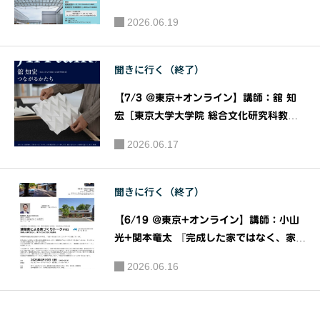
Aトーク
ン工学科
品を語る」｜主催：一般社団法人日本建築
2026.06.19
実行委員
学会
建築学専
会
攻・法政
聞きに行く（終了）
大学建築
学科同窓
【7/3 @東京+オンライン】講師：舘 知
会
宏［東京大学大学院 総合文化研究科教
授］ 『つながるかたち』［JIAトーク202
2026.06.17
6］｜主催：JIA関東甲信越支部 JIAトー
ク実行委員会
聞きに行く（終了）
【6/19 @東京+オンライン】講師：小山
光+関本⻯太 『完成した家ではなく、家づ
くりのプロセスを語る』［建築家による家
2026.06.16
づくりトーク＃01］｜公益社団法人 日本
建築家協会（JIA）関東甲信越支部 住宅部
会