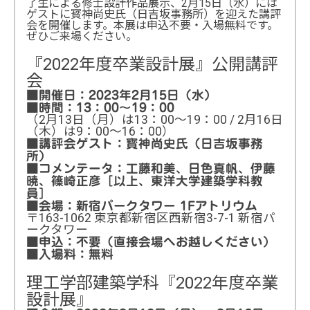
了生による修士設計作品展示、2月15日（水）には
ゲストに寳神尚史氏（日吉坂事務所）を迎えた講評
会を開催します。本展は申込不要・入場無料です。
ぜひご来場ください。
『2022年度卒業設計展』公開講評
会
■開催日：2023年2月15日（水）
■時間：13：00～19：00
（2月13日（月）は13：00～19：00 / 2月16日
（木）は9：00～16：00）
■講評会ゲスト：寳神尚史氏（日吉坂事務
所）
■コメンテータ：工藤和美、日色真帆、伊藤
暁、篠崎正彦［以上、東洋大学建築学科教
員］
■会場：新宿パークタワー 1Fアトリウム
〒163-1062 東京都新宿区西新宿3-7-1 新宿パ
ークタワー
■申込：不要（直接会場へお越しください）
■入場料：無料
理工学部建築学科『2022年度卒業
設計展』