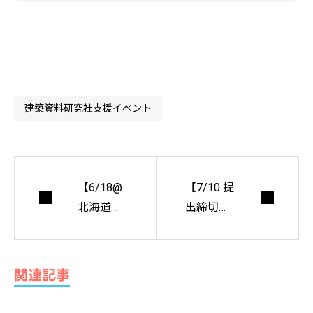
建築資料研究社支援イベント
【6/18@
【7/10 提
北海道】
出締切】
建築・建
ARCASIA
設業界の
Thesis of
優良企業
the year 2
関連記事
が札幌に
023｜JIA
集
国際委員