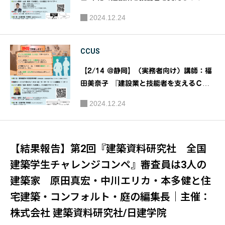
Ｓ運用実践セミナー』｜主催：（一財）建
2024.12.24
設業振興基金
CCUS
【2/14 @静岡】（実務者向け）講師：福
田美奈子 『建設業と技能者を支えるＣＣ
ＵＳ運用実践セミナー』｜主催：（一財）
2024.12.24
建設業振興基金
【結果報告】第2回『建築資料研究社 全国
建築学生チャレンジコンペ』審査員は3人の
建築家 原田真宏・中川エリカ・本多健と住
宅建築・コンフォルト・庭の編集長｜主催：
株式会社 建築資料研究社/日建学院