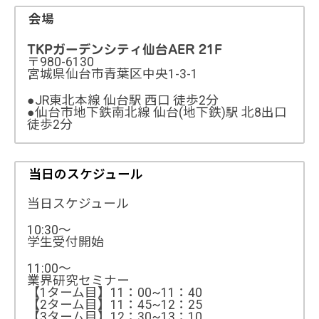
会場
TKPガーデンシティ仙台AER 21F
〒980-6130
宮城県仙台市青葉区中央1-3-1
●JR東北本線 仙台駅 西口 徒歩2分
●仙台市地下鉄南北線 仙台(地下鉄)駅 北8出口
徒歩2分
当日のスケジュール
当日スケジュール
10:30～
学生受付開始
11:00～
業界研究セミナー
【1ターム目】11：00~11：40
【2ターム目】11：45~12：25
【3ターム目】12：30~13：10