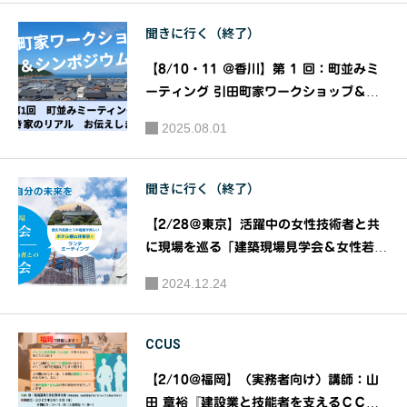
結！！！
会
聞きに行く（終了）
「建築系
学生のた
【8/10・11 @香川】第 1 回：町並みミ
めの業界
ーティング 引田町家ワークショップ＆シ
研究セミ
ンポジウム 〜空き家のリアル、お伝えし
2025.08.01
ます〜｜主催：東かがわ市引田 町家マッ
ナー」20
チングプロジェクト（通称：マチマチ）
25年卒向
聞きに行く（終了）
け
【2/28＠東京】活躍中の女性技術者と共
に現場を巡る「建築現場見学会＆女性若手
技術者との勉強会」｜主催：一般社団法人
2024.12.24
東京建設業協会
CCUS
【2/10@福岡】（実務者向け）講師：山
田 章裕『建設業と技能者を支えるＣＣＵ