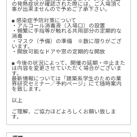
の発熱症状が確認された際には、ご入場頂く
事が出来ませんので予めご了承下さい。
■ 感染症予防対策について
・アルコール消毒液（入場口）の設置
・頻繁に手指等が触れる共用部分の定期的な
消毒
・マスク（予備）の準備 ※数に限りがござ
います。
・開放可能なドアや窓の定期的な開放
■ 今後の状況によって、開催の延期・中止また
は内容を変更させていただく場合がございま
す。
最新情報については「建築系学生のための業
界研究セミナー／予約ページ」にて随時案内
を致します。
以上
ご理解、ご協力ほどよろしくお願い致しま
す。