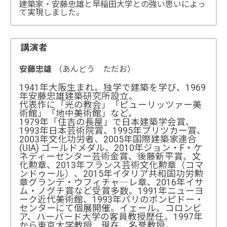
建築家・安藤忠雄と早稲田大学との強い思いによっ
て実現しました。
講演者
（あんどう ただお）
安藤忠雄
1941年大阪生まれ。独学で建築を学び、1969
年安藤忠雄建築研究所設立。
代表作に「光の教会」「ピューリッツァー美
術館」「地中美術館」など。
1979年「住吉の長屋」で日本建築学会賞、
1993年日本芸術院賞、1995年プリツカー賞、
2003年文化功労者、2005年国際建築家連合
(UIA) ゴールドメダル、2010年ジョン・F・ケ
ネディーセンター芸術金賞、後藤新平賞、文
化勲章、2013年フランス芸術文化勲章（コマ
ンドゥール）、2015年イタリア共和国功労勲
章グランデ・ウフィチャ―レ章、2016年イサ
ム・ノグチ賞など受賞多数。1991年ニューヨ
ーク近代美術館、1993年パリのポンピドー・
センターにて個展開催。イェール、コロンビ
ア、ハーバード大学の客員教授歴任。1997年
から東京大学教授、現在、名誉教授。