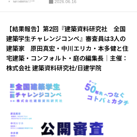
2026.06.16
づくりトーク＃01］｜公益社団法人 日本
建築家協会（JIA）関東甲信越支部 住宅部
会
【結果報告】第2回『建築資料研究社 全国
建築学生チャレンジコンペ』審査員は3人の
建築家 原田真宏・中川エリカ・本多健と住
宅建築・コンフォルト・庭の編集長｜主催：
株式会社 建築資料研究社/日建学院