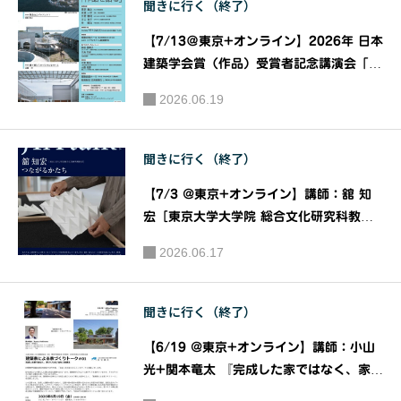
聞きに行く（終了）
【7/13＠東京+オンライン】2026年 日本
建築学会賞（作品）受賞者記念講演会「作
品を語る」｜主催：一般社団法人日本建築
2026.06.19
学会
聞きに行く（終了）
【7/3 @東京+オンライン】講師：舘 知
宏［東京大学大学院 総合文化研究科教
授］ 『つながるかたち』［JIAトーク202
2026.06.17
6］｜主催：JIA関東甲信越支部 JIAトー
ク実行委員会
聞きに行く（終了）
【6/19 @東京+オンライン】講師：小山
光+関本⻯太 『完成した家ではなく、家づ
くりのプロセスを語る』［建築家による家