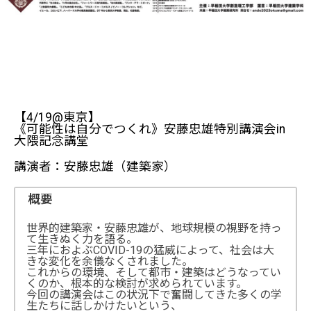
【4/19@東京】
《可能性は自分でつくれ》安藤忠雄特別講演会in
大隈記念講堂
講演者：安藤忠雄（建築家）
概要
世界的建築家・安藤忠雄が、地球規模の視野を持っ
て生きぬく力を語る。
三年におよぶCOVID-19の猛威によって、社会は大
きな変化を余儀なくされました。
これからの環境、そして都市・建築はどうなってい
くのか、根本的な検討が求められています。
今回の講演会はこの状況下で奮闘してきた多くの学
生たちに話しかけたいという、