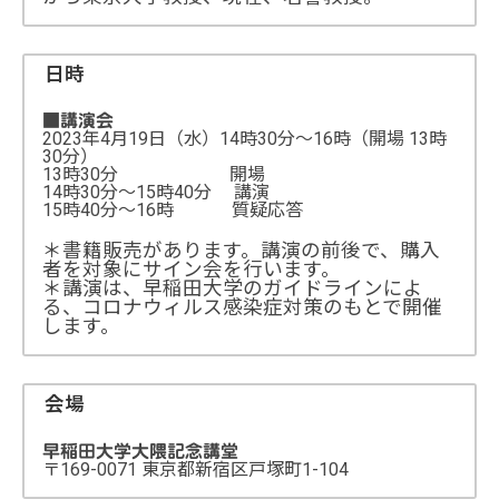
日時
■講演会
2023年4月19日（水）14時30分～16時（開場 13時
30分）
13時30分 開場
14時30分～15時40分 講演
15時40分～16時 質疑応答
＊書籍販売があります。講演の前後で、購入
者を対象にサイン会を行います。
＊講演は、早稲田大学のガイドラインによ
る、コロナウィルス感染症対策のもとで開催
します。
会場
早稲田大学大隈記念講堂
〒169-0071 東京都新宿区戸塚町1-104