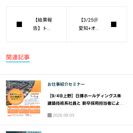
【結果報
【3/25＠
告】トウ
愛知+オ
キョウ建
ンライ
築コレク
ン】浅井
ション20
裕雄＋松
関連記事
23【全国
木憲司
修士設計
『建築家
展・全国
と左官職
お仕事紹介セミナー
修士論文
人』 建
展・プロ
築文化講
【9/4@上野】日揮ホールディングス㈱
ジェクト
演会｜愛
建築技術系社員と 新卒採用担当者による
展】
『建築系学生のための お仕事紹介 セミナ
知建築士
2026.08.03
ー』｜共催：日揮ホールディングス株式会
会青年委
社 株式会社建築資料研究社
員会