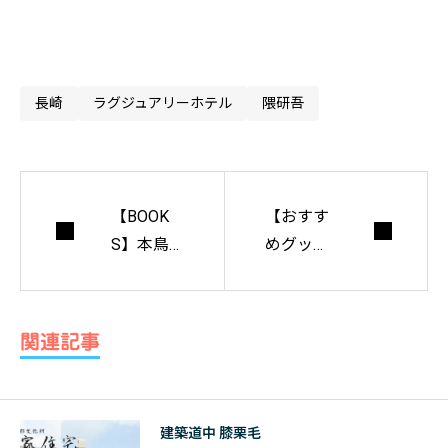
長崎
ラグジュアリーホテル
隈研吾
【BOOK
【おすす
S】本鳥
めグッ
有良 著 ｜
ズ】メイ
「新人不
クの上か
動産営業
らでも使
関連記事
が最初に
えるやさ
読む本 4
しいシェ
訂版」｜
ーバー。
建築道中 膝栗毛
住宅新報
フェステ