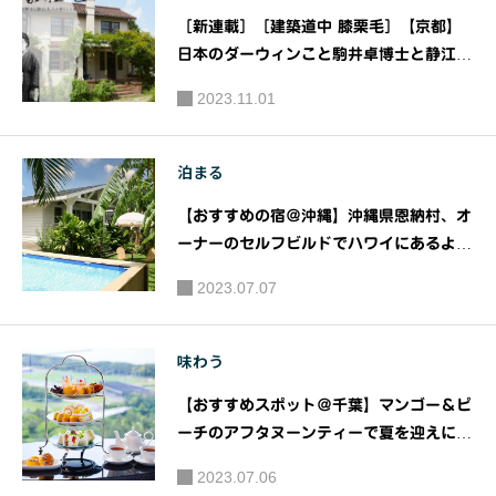
出版の本
ィノ［充
［新連載］［建築道中 膝栗毛］【京都】
電式 3in1
日本のダーウィンこと駒井卓博士と静江夫
人の暮らした家 京都市指定有形文化財
マルチケ
2023.11.01
「駒井家住宅」（駒井卓・静江記念館）｜
アシェー
（公財）日本ナショナルトラスト
バー］を
泊まる
新発売｜
ウィナー
【おすすめの宿＠沖縄】沖縄県恩納村、オ
ズ株式会
ーナーのセルフビルドでハワイにあるよう
社
な家を忠実に創り上げた一棟貸ホテル「T
2023.07.07
he Guava Shack」が、夏に向けてガー
デンプールをオープン！
味わう
【おすすめスポット＠千葉】マンゴー＆ピ
ーチのアフタヌーンティーで夏を迎えに行
こう！ メディアで話題のスーパーシリー
2023.07.06
ズなどの絶品スイーツを地上100mからの