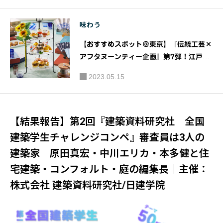
絶景で味わう贅沢アフタヌーンティー｜ホ
テルニューオータニ幕張
味わう
【おすすめスポット＠東京】『伝統工芸×
アフタヌーンティー企画』第7弾！江⼾扇
子と江⼾切子をイメージしたスイーツを楽
2023.05.15
しめるアフタヌーンティーを販売｜芝パー
クホテル
【結果報告】第2回『建築資料研究社 全国
建築学生チャレンジコンペ』審査員は3人の
建築家 原田真宏・中川エリカ・本多健と住
宅建築・コンフォルト・庭の編集長｜主催：
株式会社 建築資料研究社/日建学院