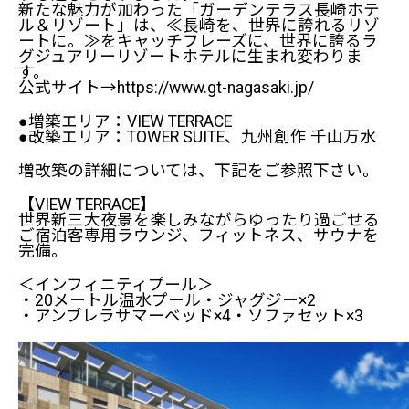
新たな魅力が加わった「ガーデンテラス長崎ホテ
ル＆リゾート」は、≪長崎を、世界に誇れるリゾ
ートに。≫をキャッチフレーズに、世界に誇るラ
グジュアリーリゾートホテルに生まれ変わりま
す。
公式サイト→
https://www.gt-nagasaki.jp/
●増築エリア：VIEW TERRACE
●改築エリア：TOWER SUITE、九州創作 千山万水
増改築の詳細については、下記をご参照下さい。
【VIEW TERRACE】
世界新三大夜景を楽しみながらゆったり過ごせる
ご宿泊客専用ラウンジ、フィットネス、サウナを
完備。
＜インフィニティプール＞
・20メートル温水プール・ジャグジー×2
・アンブレラサマーベッド×4・ソファセット×3