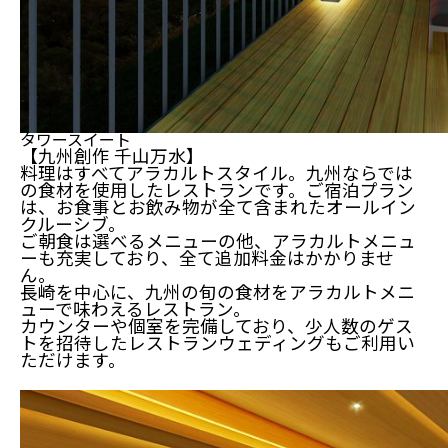
タワースイート
【九州創作 千山万水】
料理はすべてアラカルトスタイル。九州ならでは
の食材を使用したレストランです。ご宿泊プラン
は、お食事とお飲み物が全て含まれたオールイン
クルーシブ。
ご朝食は選べるメニューの他、アラカルトメニュ
ーも充実しており、全て追加料金はかかりませ
ん。
長崎を中心に、九州の旬の食材をアラカルトメニ
ューで味わえるレストラン。
カウンターや個室を完備しており、少人数のゲス
トを招待したレストランウェディングもご利用い
ただけます。