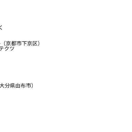
く
か（京都市下京区）
テクツ
（大分県由布市）