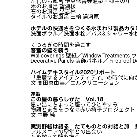
左官のお風呂 伊豆修善寺温泉・柳生の庄
木のお風呂 望湖楼
石のお風呂 坐忘林
タイルのお風呂 三輪 湯河原
ホテルの快適さをつくる水まわり製品カタ
洗面ボウル／洗面水栓／バス& シャワー水
くつろぎの時間を過ごす
客室の壁を装う
Wallcoverings 壁紙／Window Treatm
Decorative Panels 装飾パネル／ Fireproof
ハイムテキスタイル2020リポート
「重層するアイデンティティ」の時代に向
文 高田真由美／エルクリエーション
連載
この星の暮らしかた Vol.18
思い出にちょっと座ってひとやすみ
物語とまちをつなぐ赤い椅子プロジェクト
文 中野 純
実測野帳は語る たてものとの対話と旅 第
アルメニアの聖堂との出会い