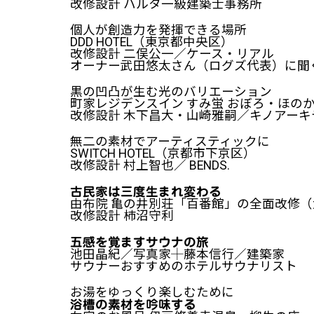
改修設計 ハルタ一級建築士事務所
個人が創造力を発揮できる場所
DDD HOTEL（東京都中央区）
改修設計 二俣公一／ケース・リアル
オーナー武田悠太さん（ログズ代表）に聞
黒の凹凸が生む光のバリエーション
町家レジデンスイン すみ蛍 おぼろ・ほの
改修設計 木下昌大・山崎雅嗣／キノアーキ
無二の素材でアーティスティックに
SWITCH HOTEL（京都市下京区）
改修設計 村上智也／ BENDS.
古民家は三度生まれ変わる
由布院 亀の井別荘「百番館」の全面改修
改修設計 柿沼守利
五感を覚ますサウナの旅
池田晶紀／写真家┼藤本信行／建築家
サウナーおすすめのホテルサウナリスト
お湯をゆっくり楽しむために
浴槽の素材を吟味する