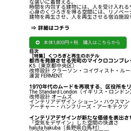
な装いに着替える。
時間を内包する建物には、人を受け入れる
心身のくつろぎを得る空間には、リノベー
建物を再生させ、人を再生させる宿泊施設
⇒
詳細はコチラ
本体1,800円＋税 購入はこちらから
目次
【特集】くつろぎと再生のホテル
都市を発酵させる兜町のマイクロコンプレ
K5（東京都中央区）
改修設計 クラーソン・コイヴィスト・ルー
運営 FERMENT
1970年代のムードを再現する、区役所を
The Standard London（イギリス・ロンド
改修設計 オームズ
インテリアデザイン ショーン・ハウスマン
アーチャー・ハンフリーズ・アーキテクツ
インテリアデザインが新たな価値を表出さ
「空気をデザイン」した空間の快適さ
haluta hakuba（長野県白馬村）