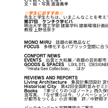
石を数えて壁を描く
文・絵・写真 渡邉義孝
☆学生におすすめ☆
先生と学生たちは、いまこんなことを考え
第37回 ケンチク学ビバ
明治大学 理工学部 建築学科 建築環境計画
教授 上野佳奈子
話題の新商品など
MONO MIRU
多様化するパブリック空間に合
FOCUS
CONFORT NEWS
出雲と大和展／奇蹟の芸術都市
EVENTS
LIXIL DTL（DES
GOODS & SPACES
「Hirata Gen Collection」 ほか
REVIEWS AND REPORTS
象設計集団設計 宮
Living Architecture
第42回全国町並みゼミ
Historical City
『家づくりのつぼノート』西久保
Books
浩写真、『なぜ僕らは今、リノベーション
が都市をつくる』小沢 明著 評／中野照子