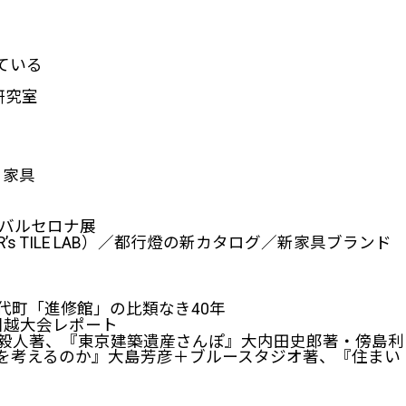
ている
研究室
う家具
 バルセロナ展
IGNER’s TILE LAB）／都行燈の新カタログ／新家具ブランド
代町「進修館」の比類なき40年
川越大会レポート
毅人著、『東京建築遺産さんぽ』大内田史郎著・傍島利
を考えるのか』大島芳彦＋ブルースタジオ著、『住まい