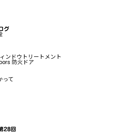
ログ
栓
ents ウィンドウトリートメント
 Doors 防火ドア
かって
28回