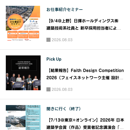
スト」テ
コンクー
お仕事紹介セミナー
ーマ『人
ル』第35
の交流
回JIA神奈
【9/4@上野】日揮ホールディングス㈱
～街の活
川建築WE
建築技術系社員と 新卒採用担当者による
力は人の
『建築系学生のための お仕事紹介 セミナ
EKかなが
2026.08.03
ー』｜共催：日揮ホールディングス株式会
交流を源
わ建築祭
社 株式会社建築資料研究社
としてい
2024｜主
Pick Up
る～』｜
催：JIA
主催：明
関東甲信
【結果報告】Faith Design Competition
海大学不
越支部 神
2026（フェイスネットワーク主催 設計デ
動産学
奈川地域
ザインコンペティション）｜主催：株式会
2026.08.03
部 後
社フェイスネットワーク
会(JIA神
援：SUU
奈川)
MO
聞きに行く（終了）
【7/13＠東京+オンライン】2026年 日本
建築学会賞（作品）受賞者記念講演会「作