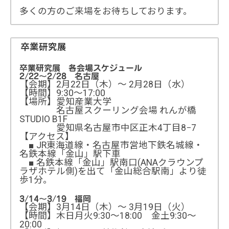
多くの方のご来場をお待ちしております。
卒業研究展
卒業研究展 各会場スケジュール
2/22～2/28 名古屋
【会期】2月22日（木）～ 2月28日（水）
【時間】9:30～17:00
【場所】愛知産業大学
名古屋スクーリング会場 れんが橋
STUDIO B1F
愛知県名古屋市中区正木4丁目8−7
【アクセス】
■ JR東海道線・名古屋市営地下鉄名城線・
名鉄本線「金山」駅下車
■ 名鉄本線「金山」駅南口(ANAクラウンプ
ラザホテル側)を出て「金山総合駅南」より徒
歩1分。
3/14～3/19 福岡
【会期】3月14日（木）～ 3月19日（火）
【時間】木日月火9:30～18:00 金土9:30～
20:00