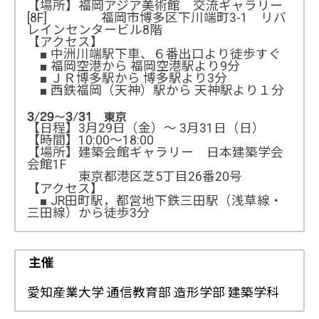
【場所】福岡アジア美術館 交流ギャラリー
[8F] 福岡市博多区下川端町3-1 リバ
レインセンタービル8階
【アクセス】
■ 中洲川端駅下車、６番出口より徒歩すぐ
■ 福岡空港から 福岡空港駅より9分
■ ＪＲ博多駅から 博多駅より3分
■ 西鉄福岡（天神）駅から 天神駅より１分
3/29～3/31 東京
【日程】3月29日（金）～ 3月31日（日）
【時間】10:00～18:00
【場所】建築会館ギャラリー 日本建築学会
会館1F
東京都港区芝5丁目26番20号
【アクセス】
■ JR田町駅，都営地下鉄三田駅（浅草線・
三田線）から徒歩3分
主催
愛知産業大学 通信教育部 造形学部 建築学科