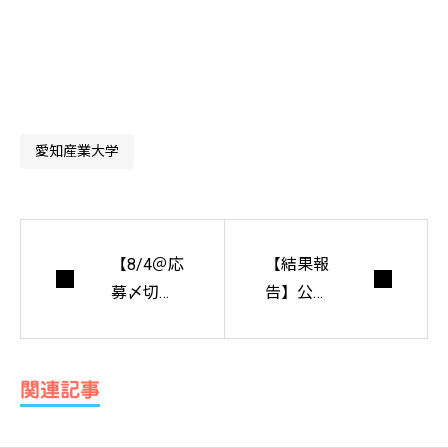
愛知産業大学
【8/4＠応
【結果報
募〆切】2
告】公開
024 高校
審査『神
生が考え
奈川県7
る「空き
大学1専
関連記事
不動産活
門学校
用コンテ
卒業設計