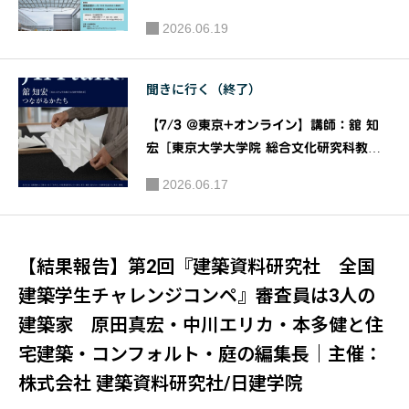
品を語る」｜主催：一般社団法人日本建築
2026.06.19
学会
聞きに行く（終了）
【7/3 @東京+オンライン】講師：舘 知
宏［東京大学大学院 総合文化研究科教
授］ 『つながるかたち』［JIAトーク202
2026.06.17
6］｜主催：JIA関東甲信越支部 JIAトー
ク実行委員会
【結果報告】第2回『建築資料研究社 全国
建築学生チャレンジコンペ』審査員は3人の
建築家 原田真宏・中川エリカ・本多健と住
宅建築・コンフォルト・庭の編集長｜主催：
株式会社 建築資料研究社/日建学院