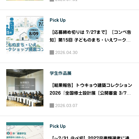
URBANEXアイデアコンペティション20
26』｜主催：大阪ガス都市開発株式会社
Pick Up
【応募締め切りは 7/27まで】［コンペ告
知］第15回 子どものまち・いえワークシ
ョップ提案コンペ｜主催：日本建築学会
2026.04.30
子ども教育事業部会
学生作品展
【結果報告】トウキョウ建築コレクション
2026『全国修士設計展［公開審査 3/7
］・論文展［公開審査 3/6 ］・企画展』
2026.03.07
｜トウキョウ建築コレクション2026実行
委員会
Pick Up
【～7/31 ＠〆切】2027卒書類選考に通