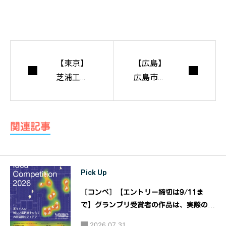
【東京】
【広島】
芝浦工業
広島市現
大学アー
代美術館
キフェス
開館30周
タ2019
年記念特
関連記事
別展「美
術館の七
燈」
Pick Up
［コンペ］【エントリー締切は9/11ま
で】グランプリ受賞者の作品は、実際の物
件での実装に挑戦！！『大阪ガス都市開発
2026.07.31