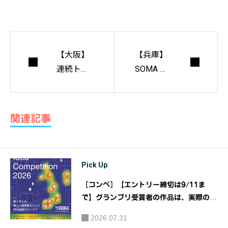
【大阪】
【兵庫】
連続トー
SOMA 日
クイベン
本の森と
ト「Aレ
素木の家
ク」（構
具
関連記事
造家編）
Pick Up
［コンペ］【エントリー締切は9/11ま
で】グランプリ受賞者の作品は、実際の物
件での実装に挑戦！！『大阪ガス都市開発
2026.07.31
URBANEXアイデアコンペティション20