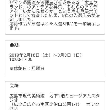
ザインの観点から発展させた新たな「広島ブ
ランド」のアイデアを募集、それらのアイデ
アを「いかに見せるか」という点も重要ポイ
ントとして審査した結果、8点の入選作品が決
定しました。
応募作品から選ばれた入選8作品を一挙展示し
ます。
会期
2019年2月16日（土）～3月3日（日）
10:00-17:00
※休館日：月曜日
会場
広島市現代美術館 地下1階ミュージアムスタ
ジオ
（広島県広島市南区比治山公園1-1） ⇒アク
セス