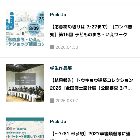
26』｜主催：大阪ガス都市開発株式会社
Pick Up
【応募締め切りは 7/27まで】［コンペ告
知］第15回 子どものまち・いえワークシ
ョップ提案コンペ｜主催：日本建築学会
2026.04.30
子ども教育事業部会
学生作品展
【結果報告】トウキョウ建築コレクション
2026『全国修士設計展［公開審査 3/7
］・論文展［公開審査 3/6 ］・企画展』
2026.03.07
｜トウキョウ建築コレクション2026実行
委員会
Pick Up
【～7/31 ＠〆切】2027卒書類選考に通