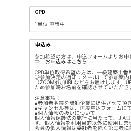
CPD
1単位 申請中
申込み
参加希望の方は、申込フォームよりお申
⇒ お申込みはこちら
CPD単位取得希望の方は、一級建築士番号
◎参加決定の通知：メールにて参加案内
（ZOOM参加URLなどをお届けします。
ため参加時お名前を確認させていただき
注意事項：
■参加者名簿を講師企業に提供させて頂
■キャンセル等は、再度申込フォームに
■個人情報の扱いについて
個人情報保護法の施行に当たって、JIA
す。個人情報を利用目的以外に使用しま
会員の個人情報は委託者を除く第三者に