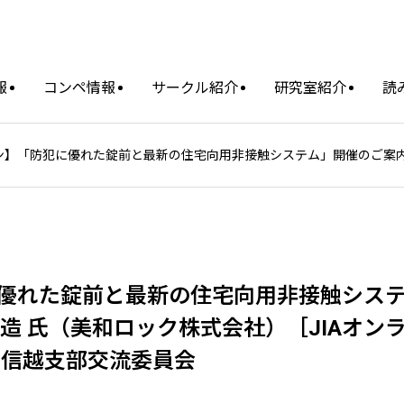
報
コンペ情報
サークル紹介
研究室紹介
読
ライン】「防犯に優れた錠前と最新の住宅向用非接触システム」開催のご案内
犯に優れた錠前と最新の住宅向用非接触シス
造 氏（美和ロック株式会社）［JIAオン
甲信越支部交流委員会