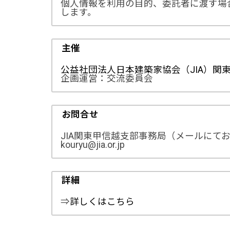
個人情報を利用の目的、委託者に渡す場
します。
主催
公益社団法人日本建築家協会（JIA）関
企画運営：交流委員会
お問合せ
JIA関東甲信越支部事務局（メールにて
kouryu@jia.or.jp
詳細
⇒
詳しくはこちら