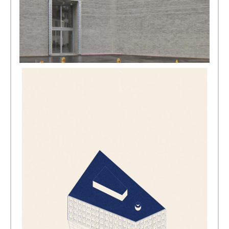
[写真] Kunstmuseum Basel, 2016 © Stefano Graziani