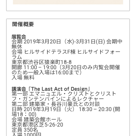
[写真] Mixed-use Tower, Pratteln, 2016 © Christ & Gantenbein
開催概要
展覧会
会期 2019年3月20日（水)-3月31日(日) 会期中
無休
会場 ヒルサイドテラスF棟 ヒルサイドフォー
ラム
東京都渋谷区猿楽町18-8
開廊 11:00 – 19:00（3月20日のみ内覧会開催
のため一般入場は16:00まで）
入場 無料
講演会「The Last Act of Design」
第一部 エマニュエル・クリストとクリスト
フ・ガンテンバインによるレクチャー
第二部 建築家・長谷川豪氏との対談
日時 2019年3月19日（火） 18:30 – 20:30 (開
場18：00)
会場 建築会館ホール
東京都港区芝5-26-20
定員 350名
入場 1000円