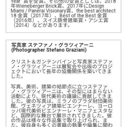
Year” 賞を受賞。その他の受賞としては、2018
年Wieneberger Brick賞、2017年にDesign
Miami / Panerai Visionary賞、the best architect
18 金賞（2017年）、Best of the Best 金賞
（2016年）、スイス鉄骨建築賞・アシエ賞
（2014）などがあります。
写真家 ステファノ・グラツィアーニ
(Photographer Stefano Graziani)
クリスト＆ガンテンバインと写真家ステファ
ノ・グラツィアーニは展覧会や出版のプロジ
ェクトにおいて長年の協働関係を築いてきま
した。
写真、美術、建築の結節点に立つステファ
ノ・グラツィアーニは、その型にはまらない
活動により、現代美術の議論に貢献してきま
した。彼の写真は、ミラノのプラダ財団美術
館、ヴェネツィア建築ビエンナーレ、ヨーロ
ッパ現代美術ビエンナーレ・マニフェスタな
ど、国際的な舞台で展示されてきました。彼
の作品は様々な作品集で取り上げられ、ま
た、彼自身も多くの書籍の執筆や編集に関わ