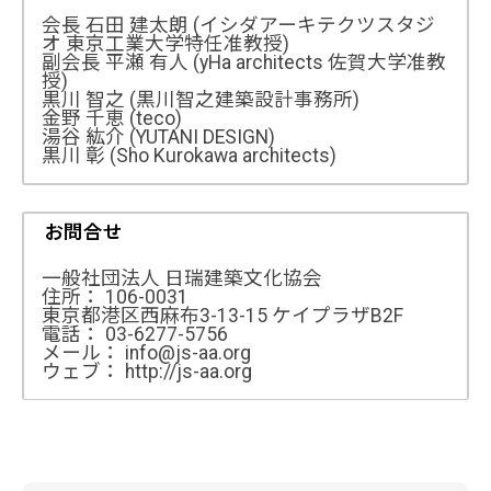
会長 石田 建太朗 (イシダアーキテクツスタジ
オ 東京工業大学特任准教授)
副会長 平瀬 有人 (yHa architects 佐賀大学准教
授)
黒川 智之 (黒川智之建築設計事務所)
金野 千恵 (teco)
湯谷 紘介 (YUTANI DESIGN)
黒川 彰 (Sho Kurokawa architects)
お問合せ
一般社団法人 日瑞建築文化協会
住所： 106-0031
東京都港区西麻布3-13-15 ケイプラザB2F
電話： 03-6277-5756
メール： info@js-aa.org
ウェブ： http://js-aa.org