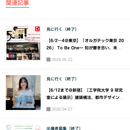
関連記事
t Act of D
esign –
スイス建
見に行く（終了）
築の表現
手法』日
【6/2～4＠東京】「オルガテック東京 20
瑞建築文
26」 To Be One― 知が響き合い、未来
が始まる。―｜主催：ケルンメッセ、日本
化協会
2026.05.22
オフィス家具協会（JOIFA）
（JSAA）
見に行く（終了）
【6/12まで＠新宿】［工学院大学 9 研究
室による展示］建築構法、都市デザイン、
住環境、ランドスケープ、インテリアデザ
2026.04.27
イン、保存・再生などをテーマに、週替わ
りのリレー形式で『ARCHITECTURE W
EEKS 2026』｜主催：工学院大学建築学
出展者募集（終了）