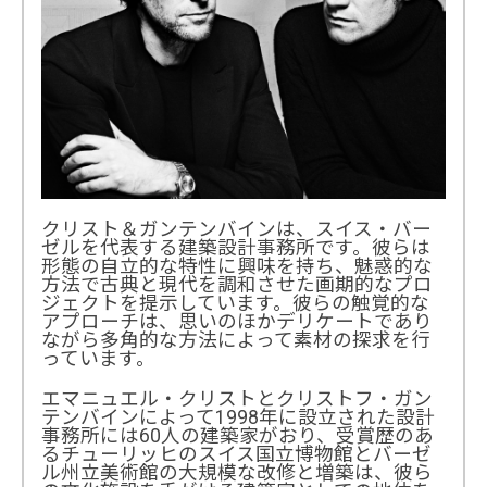
クリスト＆ガンテンバインは、スイス・バー
ゼルを代表する建築設計事務所です。彼らは
形態の自立的な特性に興味を持ち、魅惑的な
方法で古典と現代を調和させた画期的なプロ
ジェクトを提示しています。彼らの触覚的な
アプローチは、思いのほかデリケートであり
ながら多角的な方法によって素材の探求を行
っています。
エマニュエル・クリストとクリストフ・ガン
テンバインによって1998年に設立された設計
事務所には60人の建築家がおり、受賞歴のあ
るチューリッヒのスイス国立博物館とバーゼ
ル州立美術館の大規模な改修と増築は、彼ら