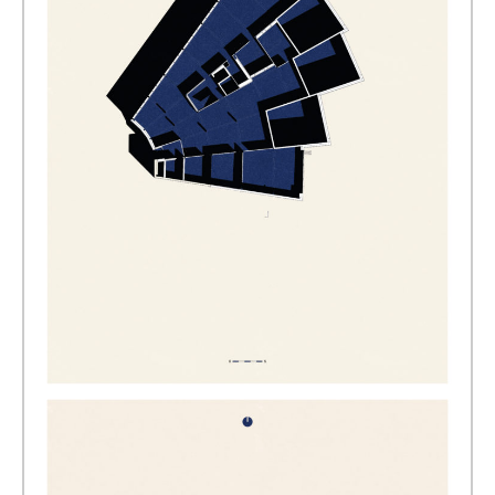
[写真]List Customer Center, Arisdorf, 2015 © Christ&Gantenbein