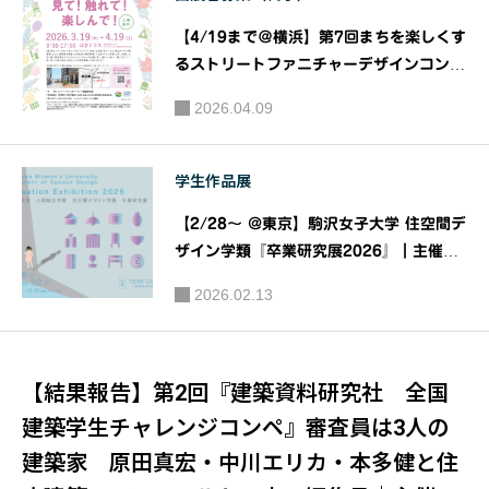
部
【4/19まで＠横浜】第7回まちを楽しくす
るストリートファニチャーデザインコンペ
ティション ～Green & Flower In Yoko
2026.04.09
hama～ ストリートファニチャー優秀作品
体験展 「見て！触れて！楽しんで！」｜
主催：ストリートファニチャーコンペ運営
学生作品展
委員会
【2/28〜 @東京】駒沢女子大学 住空間デ
ザイン学類『卒業研究展2026』｜主催：
駒沢女子大学 人間総合学群 住空間デザイ
2026.02.13
ン学類
【結果報告】第2回『建築資料研究社 全国
建築学生チャレンジコンペ』審査員は3人の
建築家 原田真宏・中川エリカ・本多健と住