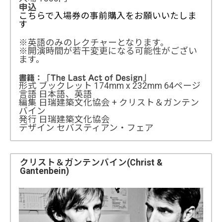
申込
こちらで入場券の事前購入をお願いいたしま
す
※英語のみのレクチャーとなります。
※開演時間が若干変更になる可能性がござい
ます。
書籍：「The Last Act of Design」
形式 ブックレット 174mm x 232mm 64ページ
言語 日本語、英語
編集 日瑞建築文化協会 + クリスト＆ガンテン
バイン
発行 日瑞建築文化協会
デザイン セバスティアン・フェア
クリスト＆ガンテンバイン(Christ &
Gantenbein)