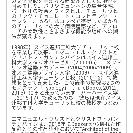
の文化施設を手がける建築家としての地位を
固めました。パリやミュンヘンの集合住宅、
バーゼルの複合オフィスビル、チューリッヒ
のリンツ・チョコレート・コンピテンシー・
センター、あるいはコンペで獲得したばかり
のチューリッヒの大学病院増築など、アプロ
ーチの柔軟性とさまざまな機能や場所への興
味が窺えます。
1998年にスイス連邦工科大学チューリッヒ校
を卒業して以来、エマニュエル・クリストと
クリストフ・ガンテンバインはスイス連邦工
科大学スタジオバーゼル（2000-05）、メンド
リジオ建築アカデミー（2004/2006/2009）、
オスロ建築デザイン大学（2008）、スイス連
邦工科大学チューリッヒ校（2010-15） で教
鞭をとってきました。この後半の研究は2つの
モノグラフ「Typology」（Park Books, 2012,
2015）にまとまっています。ハーバード大学
（2015-17）で教えたのち、彼らは現在スイス
連邦工科大学チューリッヒ校の教授をつとめ
ています。
エマニュエル・クリストとクリストフ・ガン
テンバインは、2018年にDeezenから優れた作
品群とその作品紹介において”Architect of the