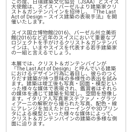
この度、日瑞建築文化協会（JSAA）とスイス
大使館は、スイス・バーゼルより建築家クリ
スト＆ガンテンバインを招待し、『The Last
Act of Design – スイス建築の表現手法』を開
催いたします。
スイス国立博物館(2016)、バーゼル州立美術
館(2016)など近年のスイスにおいて重要なプ
ロジェクトを手がけるクリスト＆ガンテンバ
インは、いまやスイスを代表する若手建築家
の一組と言えるでしょう。
本展では、クリスト＆ガンテンバインが
「The Last Act of Design」と呼んでいる建築
におけるデザイン行為に着目し、彼らのつく
りだす建築が持つ意味の多様性の表出を試み
ます。建築は竣工後も写真・図面・模型とい
った様々な媒体で表現され、鑑賞者はそれら
の媒体を通じて建築を知覚し、空間を想像し
ます。イタリア人写真家ステファノ・グラツ
ィアーニの解釈から撮られた写真、配色・線
にアレンジを加えたドローイングや3Dプリン
タによる模型といった様々な媒体によって、
クリスト＆ガンテンバインの建築の多様な側
面に迫ります。