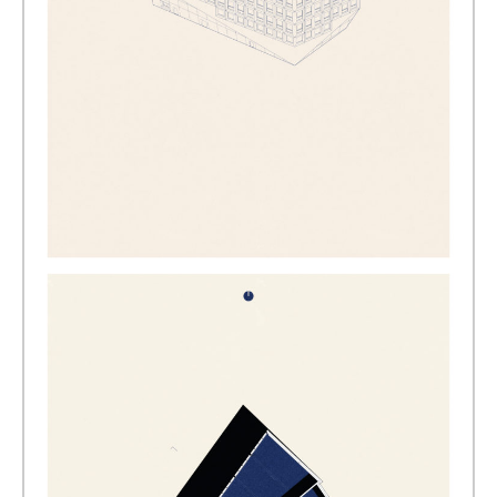
[写真] Office Building, Liestal, 2011 © Christ & Gantenbein