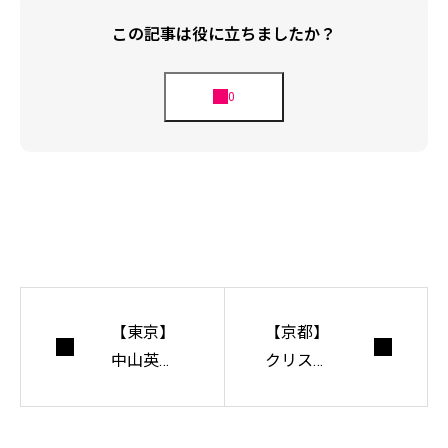
この記事は役に立ちましたか？
【東京】
【京都】
中山英之
クリスト
展 , and th
＆ガンテ
en
ンバイン
『The Las