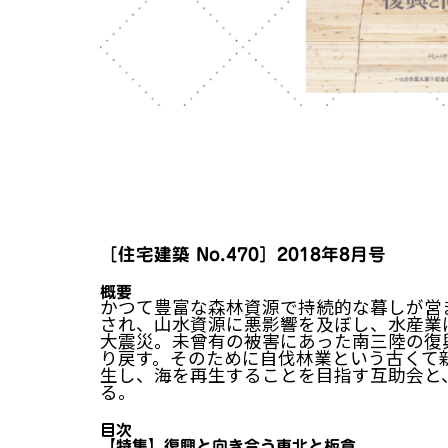
［住宅建築 No.470］2018年8月号
概要
かつて豊富な森林資源で持続的な暮しが営
され、山水資源に悪影響を及ぼし、水産業
大震災。未曾有の被害にあった南三陸の復
り戻す。そのために自伐林業という古くて
生し、海を再生することを目指す互助会と
る。
目次
【特集】復興と向き合う東北と板倉