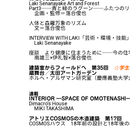
Laki Senanayake Art and Forest
Part3──青と緑のラグーン──ふたつの
企画・監修＝落合俊也
人体と森羅万象のリズム
文＝落合俊也
INTERVIEW WITH LAKI「芸術・環境・技能
Laki Senanayake
座談 より健康に住まうために──今の住
南雄三×伊礼智×落合俊也
建築室からフィールドヘ 第35回
☆学生
蔵舞台／太田アートガーデン
ホルヘ・アルザマン研究室（慶應義塾大学
連載
INTERIOR ―SPACE OF OMOTENASH
Dimacro’s House
MIKI TAKASHIMA
アトリエCOSMOSの木造建築 第17回
COSMOSハウス 18年前の設計と18年後