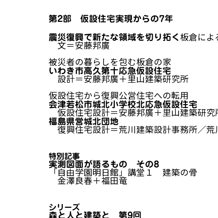
第2部 仮設住宅実現からの7年
――板倉
震災復興で新たな領域を切り拓く
文＝安藤邦廣
被災者の暮らしを包む板倉の家
いわき市高久第十応急仮設住宅
設計＝安藤邦廣＋里山建築研究所
仮設住宅から復興公営住宅への転用
会津若松市城北小学校北応急仮設住宅
仮設住宅設計＝安藤邦廣＋里山建築研究
福島県営城北団地
復興住宅設計＝荒川建築設計事務所／荒
特別記事
実測図面が語るもの その8
「自由学園明日館」講堂１ 建築の骨
金澤良春＋福田竜
シリーズ
森と人と建築と 第9回