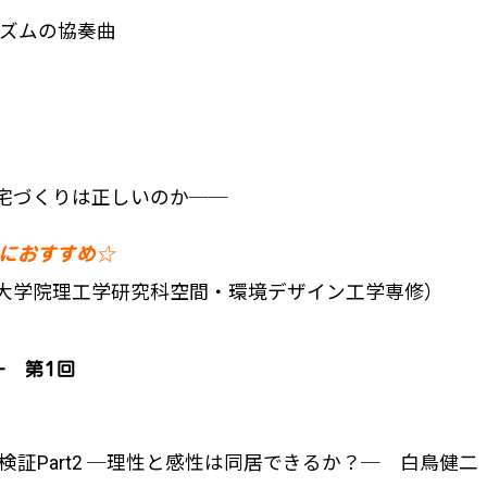
リズムの協奏曲
」
宅づくりは正しいのか──
におすすめ☆
大学院理工学研究科空間・環境デザイン工学専修）
I― 第1回
の検証Part2 ─理性と感性は同居できるか？─ 白鳥健二