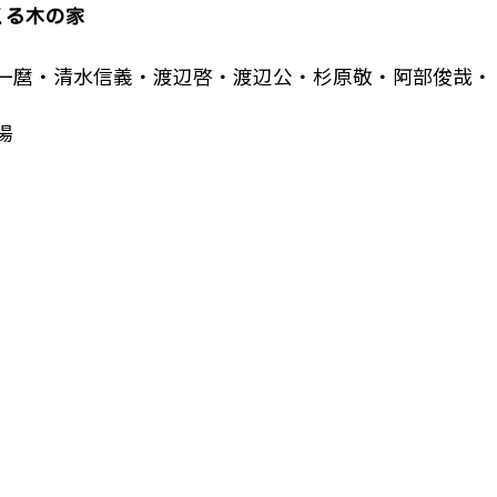
くる木の家
一麿・清水信義・渡辺啓・渡辺公・杉原敬・阿部俊哉・
場