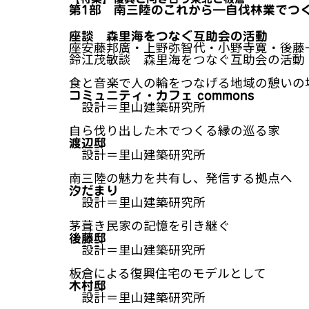
第1部 南三陸のこれから―自伐林業でつ
座談 森里海をつなぐ互助会の活動
座安藤邦廣・上野弥智代・小野寺寛・後藤
鈴江茂敏談 森里海をつなぐ互助会の活動
食と音楽で人の輪をつなげる地域の憩いの
コミュニティ・カフェ commons
設計＝里山建築研究所
自ら伐り出した木でつくる縁の巡る家
渡辺邸
設計＝里山建築研究所
南三陸の魅力を共有し、発信する拠点へ
汐だまり
設計＝里山建築研究所
茅葺き民家の記憶を引き継ぐ
後藤邸
設計＝里山建築研究所
板倉による復興住宅のモデルとして
木村邸
設計＝里山建築研究所