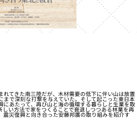
まれてきた南三陸だが、木材需要の低下に伴い山は放置
にまで深刻な打撃を与えていた。そして起こった東日本
興にあたって、再び山と海の循環する暮らしと生業を取
新しい方法で家をつくることで衰退しつつある林業を再
、震災復興と向き合った安藤邦廣の取り組みを紹介す