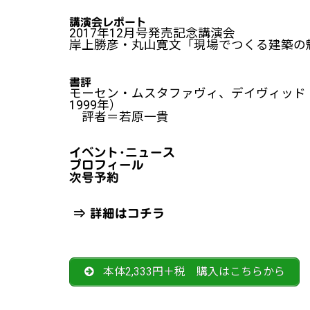
講演会レポート
2017年12月号発売記念講演会
岸上勝彦・丸山寛文「現場でつくる建築の
書評
モーセン・ムスタファヴィ、デイヴィッド
1999年）
評者＝若原一貴
イベント･ニュース
プロフィール
次号予約
⇒
詳細はコチラ
本体2,333円＋税 購入はこちらから